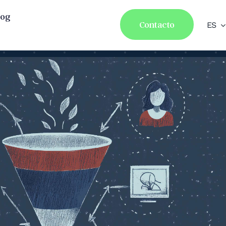
log
Contacto
ES