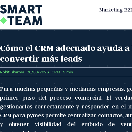
Skip
Marketing B2
to
content
Cómo el CRM adecuado ayuda a 
convertir más leads
Rohit Sharma
26/03/2026
CRM
5 min
Para muchas pequeñas y medianas empresas, gen
primer paso del proceso comercial. El verda
gestionarlos correctamente y responder en el
CRM para pymes permite centralizar contactos, au
y obtener visibilidad del embudo de vent