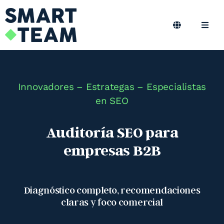
Skip
to
content
Toggle
Toggl
Navigation
Navig
ES
Marketing B2B
Marketing Outsourcing
Innovadores – Estrategas – Especialistas
en SEO
Podcast
Auditoría SEO para
empresas B2B
Blog
Smart Team
Diagnóstico completo, recomendaciones
claras y foco comercial