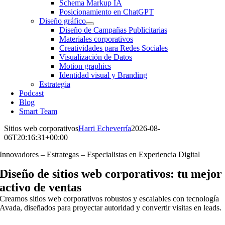
Schema Markup IA
Posicionamiento en ChatGPT
Diseño gráfico
Diseño de Campañas Publicitarias
Materiales corporativos
Creatividades para Redes Sociales
Visualización de Datos
Motion graphics
Identidad visual y Branding
Estrategia
Podcast
Blog
Smart Team
Sitios web corporativos
Harri Echeverría
2026-08-
06T20:16:31+00:00
Innovadores – Estrategas – Especialistas en Experiencia Digital
Diseño de sitios web corporativos: tu mejor
activo de ventas
Creamos sitios web corporativos robustos y escalables con tecnología
Avada, diseñados para proyectar autoridad y convertir visitas en leads.