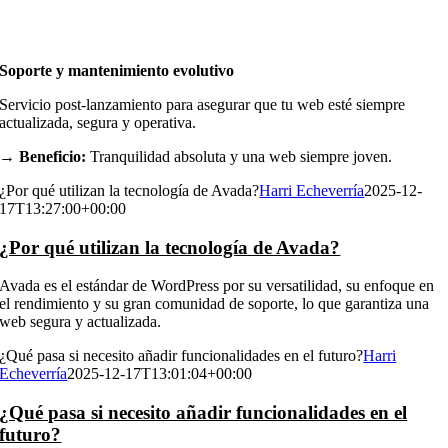
Soporte y mantenimiento evolutivo
Servicio post-lanzamiento para asegurar que tu web esté siempre
actualizada, segura y operativa.
→ Beneficio:
Tranquilidad absoluta y una web siempre joven.
¿Por qué utilizan la tecnología de Avada?
Harri Echeverría
2025-12-
17T13:27:00+00:00
¿Por qué utilizan la tecnología de Avada?
Avada es el estándar de WordPress por su versatilidad, su enfoque en
el rendimiento y su gran comunidad de soporte, lo que garantiza una
web segura y actualizada.
¿Qué pasa si necesito añadir funcionalidades en el futuro?
Harri
Echeverría
2025-12-17T13:01:04+00:00
¿Qué pasa si necesito añadir funcionalidades en el
futuro?