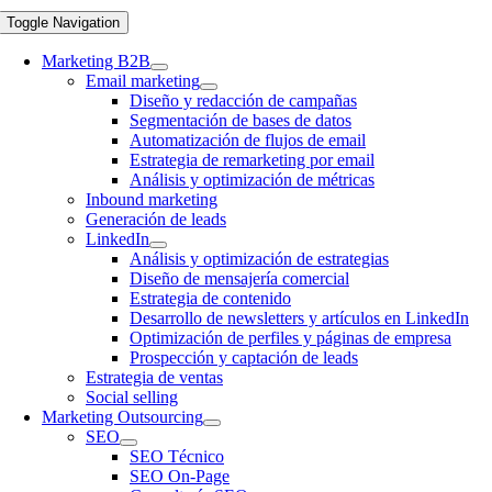
Toggle Navigation
Marketing B2B
Email marketing
Diseño y redacción de campañas
Segmentación de bases de datos
Automatización de flujos de email
Estrategia de remarketing por email
Análisis y optimización de métricas
Inbound marketing
Generación de leads
LinkedIn
Análisis y optimización de estrategias
Diseño de mensajería comercial
Estrategia de contenido
Desarrollo de newsletters y artículos en LinkedIn
Optimización de perfiles y páginas de empresa
Prospección y captación de leads
Estrategia de ventas
Social selling
Marketing Outsourcing
SEO
SEO Técnico
SEO On-Page