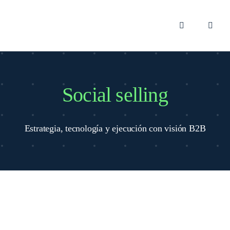
Skip
to
content
Toggle
Toggle
Navigation
Naviga
ES
Marke
Market
Social selling
Podcas
Estrategia, tecnología y ejecución con visión B2B
Blog
Smart