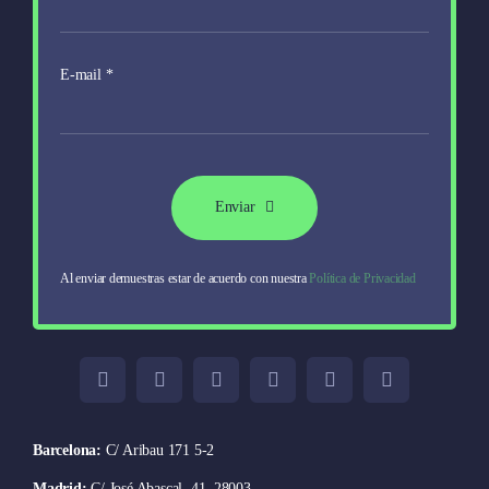
E-mail
*
Enviar
Al enviar demuestras estar de acuerdo con nuestra
Política de Privacidad
Barcelona:
C/ Aribau 171 5-2
Madrid:
C/ José Abascal, 41, 28003