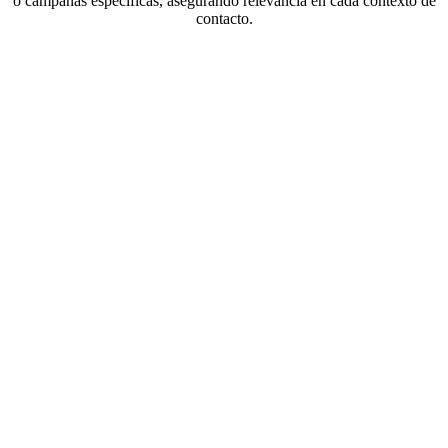
o campañas específicas, asegurando relevancia en cada contexto de
contacto.