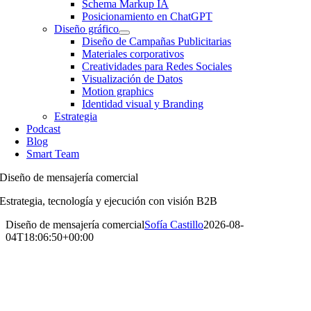
Schema Markup IA
Posicionamiento en ChatGPT
Diseño gráfico
Diseño de Campañas Publicitarias
Materiales corporativos
Creatividades para Redes Sociales
Visualización de Datos
Motion graphics
Identidad visual y Branding
Estrategia
Podcast
Blog
Smart Team
Diseño de mensajería comercial
Estrategia, tecnología y ejecución con visión B2B
Diseño de mensajería comercial
Sofía Castillo
2026-08-
04T18:06:50+00:00