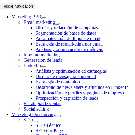
Toggle Navigation
Marketing B2B
Email marketing
Diseño y redacción de campañas
Segmentación de bases de datos
Automatización de flujos de email
Estrategia de remarketing por email
Análisis y optimización de métricas
Inbound marketing
Generación de leads
LinkedIn
Análisis y optimización de estrategias
Diseño de mensajería comercial
Estrategia de contenido
Desarrollo de newsletters y artículos en LinkedIn
Optimización de perfiles y páginas de empresa
Prospección y captación de leads
Estrategia de ventas
Social selling
Marketing Outsourcing
SEO
SEO Técnico
SEO On-Page