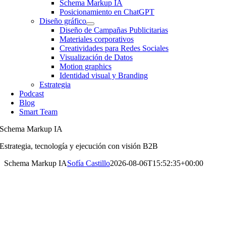
Schema Markup IA
Posicionamiento en ChatGPT
Diseño gráfico
Diseño de Campañas Publicitarias
Materiales corporativos
Creatividades para Redes Sociales
Visualización de Datos
Motion graphics
Identidad visual y Branding
Estrategia
Podcast
Blog
Smart Team
Schema Markup IA
Estrategia, tecnología y ejecución con visión B2B
Schema Markup IA
Sofía Castillo
2026-08-06T15:52:35+00:00