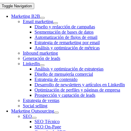
Toggle Navigation
Marketing B2B
Email marketing
Diseño y redacción de campañas
Segmentación de bases de datos
Automatización de flujos de email
Estrategia de remarketing por email
Análisis y optimización de métricas
Inbound marketing
Generación de leads
LinkedIn
Análisis y optimización de estrategias
Diseño de mensajería comercial
Estrategia de contenido
Desarrollo de newsletters y artículos en LinkedIn
Optimización de perfiles y páginas de empresa
Prospección y captación de leads
Estrategia de ventas
Social selling
Marketing Outsourcing
SEO
SEO Técnico
SEO On-Page