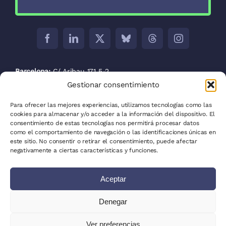
Barcelona:
C/ Aribau 171 5-2
Gestionar consentimiento
Madrid:
C/ José Abascal, 41, 28003
Para ofrecer las mejores experiencias, utilizamos tecnologías como las
La Plata:
C/ 53 entre 8 y 9 nº 680
cookies para almacenar y/o acceder a la información del dispositivo. El
consentimiento de estas tecnologías nos permitirá procesar datos
Política de privacidad
como el comportamiento de navegación o las identificaciones únicas en
este sitio. No consentir o retirar el consentimiento, puede afectar
Política de cookies (UE)
negativamente a ciertas características y funciones.
Mapa del sitio
Aceptar
Escribe para nosotros
Denegar
Clientes
Ver preferencias