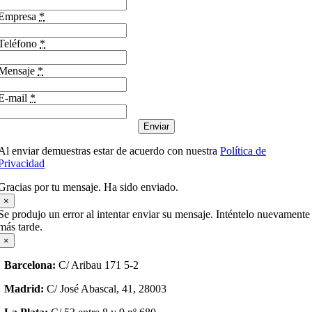
Empresa
*
Teléfono
*
Mensaje
*
E-mail
*
Enviar
Al enviar demuestras estar de acuerdo con nuestra
Política de
Privacidad
Gracias por tu mensaje. Ha sido enviado.
×
Se produjo un error al intentar enviar su mensaje. Inténtelo nuevamente
más tarde.
×
Barcelona:
C/ Aribau 171 5-2
Madrid:
C/ José Abascal, 41, 28003