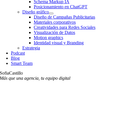
Schema Markup IA
Posicionamiento en ChatGPT
Diseño gráfico
Diseño de Campañas Publicitarias
Materiales corporativos
Creatividades para Redes Sociales
Visualización de Datos
Motion graphics
Identidad visual y Branding
Estrategia
Podcast
Blog
Smart Team
SofiaCastillo
Más que una agencia, tu equipo digital