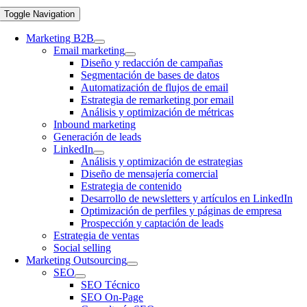
Toggle Navigation
Marketing B2B
Email marketing
Diseño y redacción de campañas
Segmentación de bases de datos
Automatización de flujos de email
Estrategia de remarketing por email
Análisis y optimización de métricas
Inbound marketing
Generación de leads
LinkedIn
Análisis y optimización de estrategias
Diseño de mensajería comercial
Estrategia de contenido
Desarrollo de newsletters y artículos en LinkedIn
Optimización de perfiles y páginas de empresa
Prospección y captación de leads
Estrategia de ventas
Social selling
Marketing Outsourcing
SEO
SEO Técnico
SEO On-Page