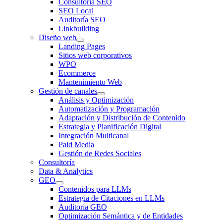
Consultoría SEO
SEO Local
Auditoría SEO
Linkbuilding
Diseño web
Landing Pages
Sitios web corporativos
WPO
Ecommerce
Mantenimiento Web
Gestión de canales
Análisis y Optimización
Automatización y Programación
Adaptación y Distribución de Contenido
Estrategia y Planificación Digital
Integración Multicanal
Paid Media
Gestión de Redes Sociales
Consultoría
Data & Analytics
GEO
Contenidos para LLMs
Estrategia de Citaciones en LLMs
Auditoría GEO
Optimización Semántica y de Entidades