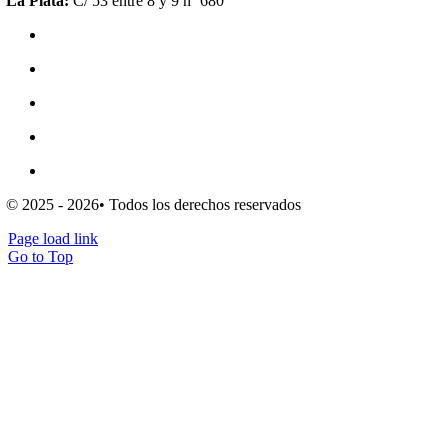
La Plata:
C/ 53 entre 8 y 9 nº 680
Política de privacidad
Política de cookies (UE)
Mapa del sitio
Escribe para nosotros
Clientes
© 2025 - 2026• Todos los derechos reservados
Page load link
Go to Top