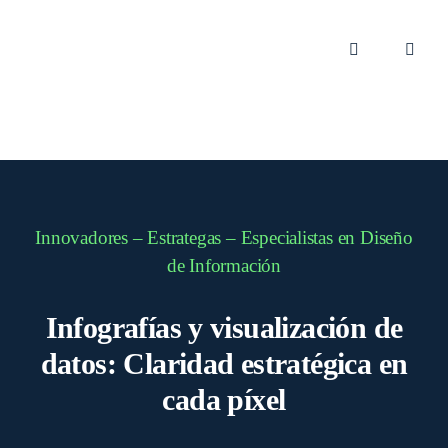
Skip
to
content
Toggle
Toggle
Navigation
Naviga
ES
Marke
Market
Podcas
Innovadores – Estrategas – Especialistas en Diseño
de Información
Blog
Infografías y visualización de
datos: Claridad estratégica en
Smart
cada píxel