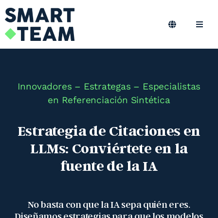
Skip
to
content
Toggle
Toggl
Navigation
Navig
ES
Marketing B2B
Marketing Outsourcing
Innovadores – Estrategas – Especialistas
en Referenciación Sintética
Podcast
Estrategia de Citaciones en
LLMs: Conviértete en la
Blog
fuente de la IA
Smart Team
No basta con que la IA sepa quién eres.
Diseñamos estrategias para que los modelos