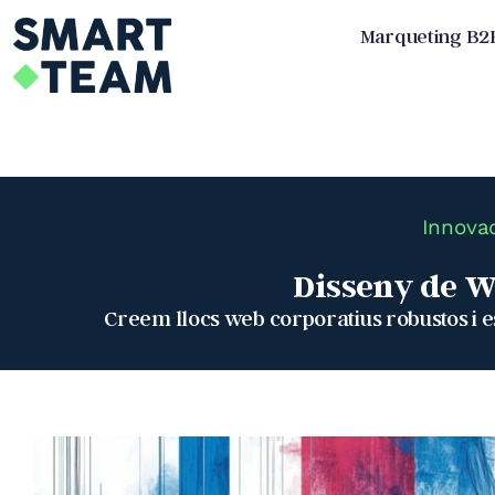
Skip
Marqueting B2
to
content
Innovad
Disseny de We
Creem llocs web corporatius robustos i es