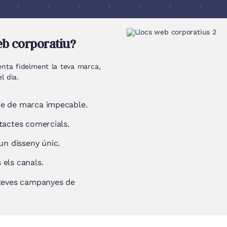
b corporatiu?
ta fidelment la teva marca,
l dia.
tge de marca impecable.
ntactes comercials.
n disseny únic.
 els canals.
s teves campanyes de