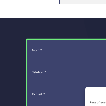
Nom
*
Telèfon
*
E-mail
*
Para ofrece