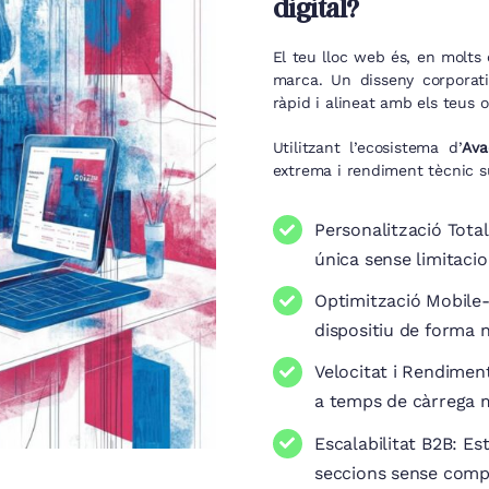
digital?
El teu lloc web és, en molts 
marca. Un disseny corporati
ràpid i alineat amb els teus o
Utilitzant l’ecosistema d’
Ava
extrema i rendiment tècnic s
Personalització Total
única sense limitacio
Optimització Mobile-
dispositiu de forma n
Velocitat i Rendimen
a temps de càrrega 
Escalabilitat B2B: E
seccions sense compl