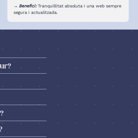
→ Benefici:
Tranquil·litat absoluta i una web sempre
segura i actualitzada.
tur?
b?
?