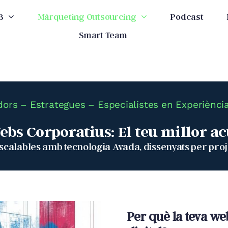
B
Màrqueting Outsourcing
Podcast
Smart Team
ors – Estrategues – Especialistes en Experiència
bs Corporatius: El teu millor a
calables amb tecnologia Avada, dissenyats per project
Per què la teva web