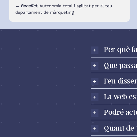
→ Benefici:
Autonomia total i agilitat per al teu
departament de màrqueting.
Per què fa
Què passa 
Feu dissen
La web es
Podré actu
Quant de t