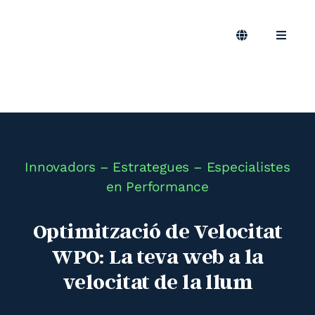
Skip
to
content
Toggle
Toggle
Navigation
Naviga
CA
Marque
Màrque
Podca
Innovadors – Estrategues – Especialistes
en Performance
Bloc
Optimització de Velocitat
WPO: La teva web a la
Smart
velocitat de la llum