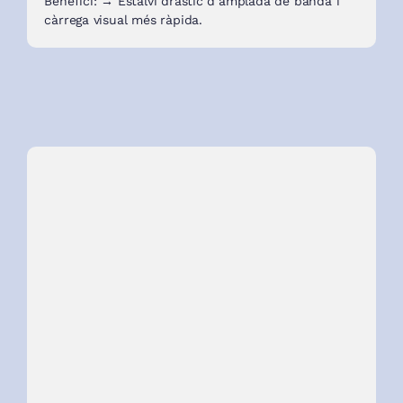
Benefici: → Estalvi dràstic d’amplada de banda i
càrrega visual més ràpida.