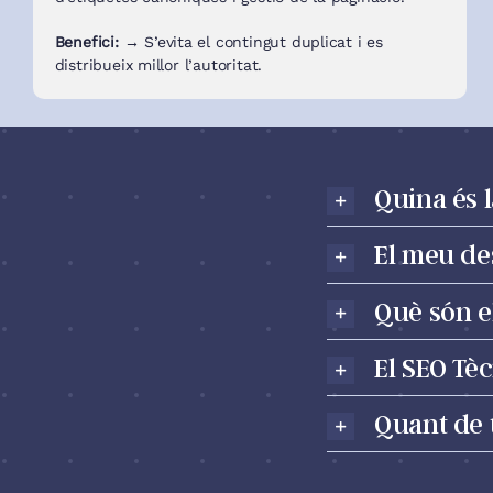
Benefici: →
S’evita el contingut duplicat i es
distribueix millor l’autoritat.
Quina és 
El meu de
Què són e
El SEO Tè
Quant de t