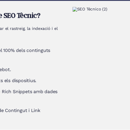
e SEO Tècnic?
 el rastreig, la indexació i el
el 100% dels continguts
rebot.
 els dispositius.
e Rich Snippets amb dades
de Contingut i Link