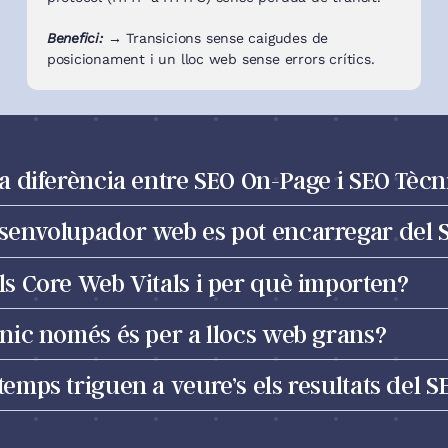
Benefici: →
Transicions sense caigudes de
posicionament i un lloc web sense errors crítics.
la diferència entre SEO On-Page i SEO Tècn
senvolupador web es pot encarregar del 
ls Core Web Vitals i per què importen?
cnic només és per a llocs web grans?
emps triguen a veure’s els resultats del S