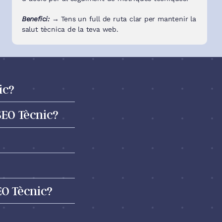
Benefici: →
Tens un full de ruta clar per mantenir la
salut tècnica de la teva web.
ic?
SEO Tècnic?
EO Tècnic?