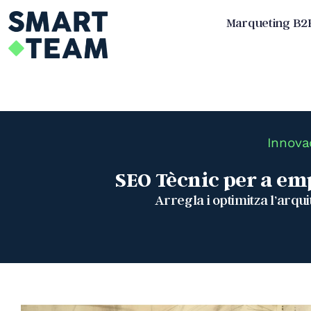
Skip
Marqueting B2
to
content
Innova
SEO Tècnic per a emp
Arregla i optimitza l’arqu