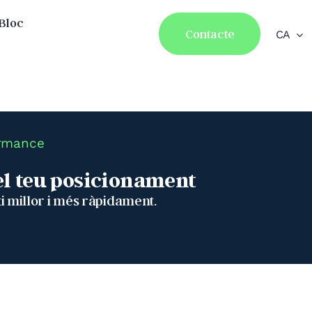
Bloc
Contacte
CA
ormance
del teu posicionament
xi millor i més ràpidament.