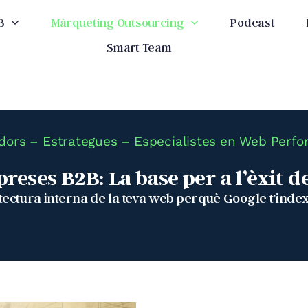
B
Màrqueting Outsourcing
Podcast
Smart Team
dors – Estrategues – Especialistes en Web Perf
reses B2B: La base per a l’èxit 
itectura interna de la teva web perquè Google t’inde