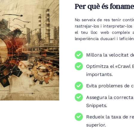
Per què és fonamen
No serveix de res tenir cont
rastrejar-los i interpretar-l
el teu lloc web compleix a
lexperiència dusuari i leficièn
Millora la velocitat d
Optimitza el «Crawl
importants.
Evita problemes de c
Assegura la correcta
Snippets.
Redueix la taxa de r
superior.