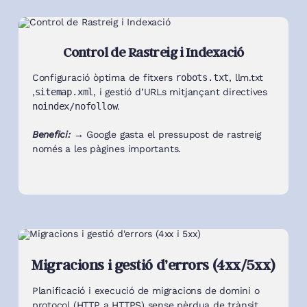
Control de Rastreig i Indexació
Configuració òptima de fitxers
robots.txt
, llm.txt
,
sitemap.xml
, i gestió d’URLs mitjançant directives
noindex/nofollow
.
Benefici: →
Google gasta el pressupost de rastreig
només a les pàgines importants.
Migracions i gestió d’errors (4xx/5xx)
Planificació i execució de migracions de domini o
protocol (HTTP a HTTPS) sense pèrdua de trànsit.