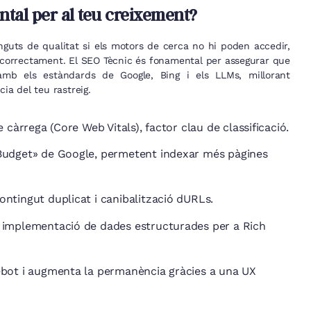
tal per al teu creixement?
inguts de qualitat si els motors de cerca no hi poden accedir,
os correctament. El SEO Tècnic és fonamental per assegurar que
mb els estàndards de Google, Bing i els LLMs, millorant
cia del teu rastreig.
e càrrega (Core Web Vitals), factor clau de classificació.
 Budget» de Google, permetent indexar més pàgines
ontingut duplicat i canibalització dURLs.
 implementació de dades estructurades per a Rich
ebot i augmenta la permanència gràcies a una UX