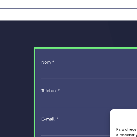
Nom
*
Telèfon
*
E-mail
*
Para ofrece
almacenar y