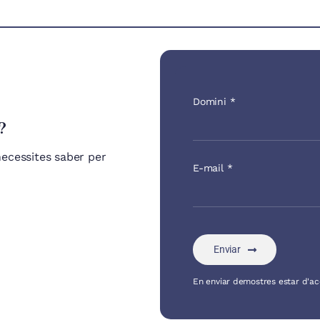
Domini
*
?
ecessites saber per
E-mail
*
Enviar
En enviar demostres estar d'a