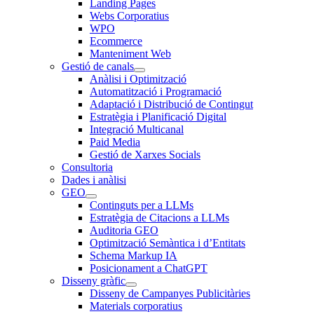
Landing Pages
Webs Corporatius
WPO
Ecommerce
Manteniment Web
Gestió de canals
Anàlisi i Optimització
Automatització i Programació
Adaptació i Distribució de Contingut
Estratègia i Planificació Digital
Integració Multicanal
Paid Media
Gestió de Xarxes Socials
Consultoria
Dades i anàlisi
GEO
Continguts per a LLMs
Estratègia de Citacions a LLMs
Auditoria GEO
Optimització Semàntica i d’Entitats
Schema Markup IA
Posicionament a ChatGPT
Disseny gràfic
Disseny de Campanyes Publicitàries
Materials corporatius