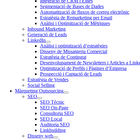
Integració de CRM i Eines
Segmentació de Bases de Dades
Automatització de fluxos de correu electrònic
Estratègia de Remarketing per Email
Anàlisi i Optimització de Mètriques
Inbound Marketing
Generació de Leads
LinkedIn
Anàlisi i optimització d’estratègies
Disseny de Missatgeria Comercial
Estratègia de Contingut
Desenvolupament de Newsletters i Articles a Link
Optimització de Perfils i Pàgines d’Empresa
Prospecció i Captació de Leads
Estratègia de Vendes
Social Selling
Màrqueting Outsourcing
SEO
SEO Tècnic
SEO On-Page
Consultoria SEO
SEO Local
Auditoria SEO
Linkbuilding
Disseny web