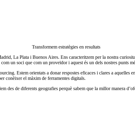
Transformem estratègies en resultats
id, La Plata i Buenos Aires. Ens caracteritzem per la nostra curiositat
s com un soci que com un proveïdor i aquest és un dels nostres punts mé
rcing. Estem orientats a donar respostes eficaces i clares a aquelles e
per conèixer el màxim de ferramentes digitals.
allem des de diferents geografies perquè sabem que la millor manera d’ofe