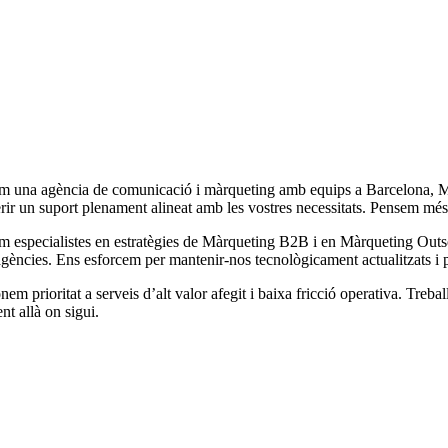
m una agència de comunicació i màrqueting amb equips a Barcelona, ​​Madr
erir un suport plenament alineat amb les vostres necessitats. Pensem mé
m especialistes en estratègies de Màrqueting B2B i en Màrqueting Outsou
agències. Ens esforcem per mantenir-nos tecnològicament actualitzats i 
em prioritat a serveis d’alt valor afegit i baixa fricció operativa. Treb
ent allà on sigui.