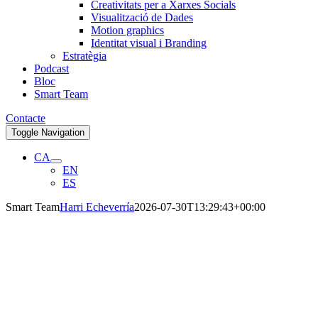
Creativitats per a Xarxes Socials
Visualització de Dades
Motion graphics
Identitat visual i Branding
Estratègia
Podcast
Bloc
Smart Team
Contacte
Toggle Navigation
CA
EN
ES
Smart Team
Harri Echeverría
2026-07-30T13:29:43+00:00