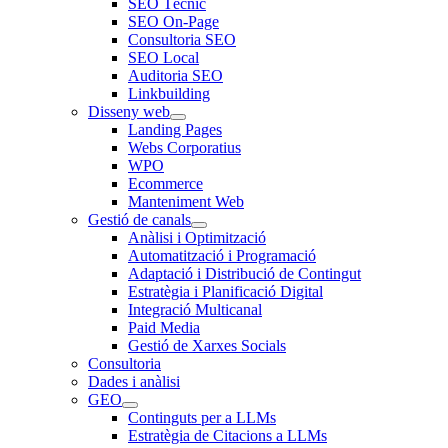
SEO Tècnic
SEO On-Page
Consultoria SEO
SEO Local
Auditoria SEO
Linkbuilding
Disseny web
Landing Pages
Webs Corporatius
WPO
Ecommerce
Manteniment Web
Gestió de canals
Anàlisi i Optimització
Automatització i Programació
Adaptació i Distribució de Contingut
Estratègia i Planificació Digital
Integració Multicanal
Paid Media
Gestió de Xarxes Socials
Consultoria
Dades i anàlisi
GEO
Continguts per a LLMs
Estratègia de Citacions a LLMs