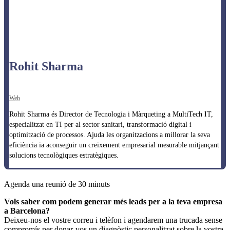
Rohit Sharma
Web
Rohit Sharma és Director de Tecnologia i Màrqueting a MultiTech IT,
especialitzat en TI per al sector sanitari, transformació digital i
optimització de processos. Ajuda les organitzacions a millorar la seva
eficiència ia aconseguir un creixement empresarial mesurable mitjançant
solucions tecnològiques estratègiques.
Agenda una reunió de 30 minuts
Vols saber com podem generar més leads per a la teva empresa
a Barcelona?
Deixeu-nos el vostre correu i telèfon i agendarem una trucada sense
compromís per donar-vos un diagnòstic personalitzat sobre la vostra