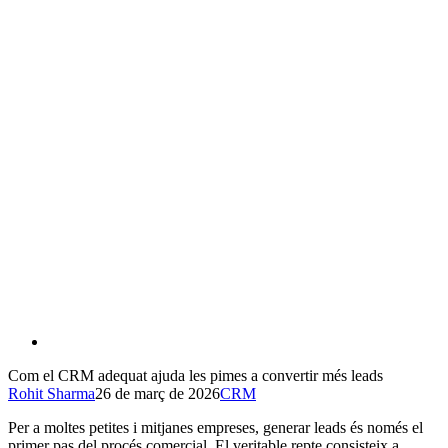
Com el CRM adequat ajuda les pimes a convertir més leads
Rohit Sharma
26 de març de 2026
CRM
Per a moltes petites i mitjanes empreses, generar leads és només el
primer pas del procés comercial. El veritable repte consisteix a