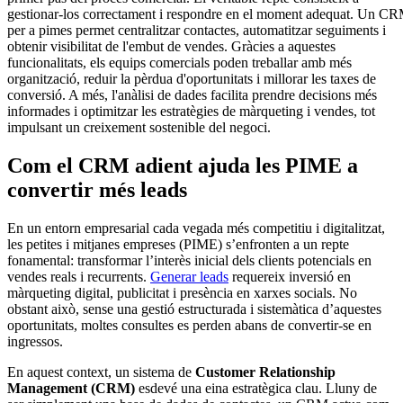
gestionar-los correctament i respondre en el moment adequat. Un C
per a pimes permet centralitzar contactes, automatitzar seguiments i
obtenir visibilitat de l'embut de vendes. Gràcies a aquestes
funcionalitats, els equips comercials poden treballar amb més
organització, reduir la pèrdua d'oportunitats i millorar les taxes de
conversió. A més, l'anàlisi de dades facilita prendre decisions més
informades i optimitzar les estratègies de màrqueting i vendes, tot
impulsant un creixement sostenible del negoci.
Com el CRM adient ajuda les PIME a
convertir més leads
En un entorn empresarial cada vegada més competitiu i digitalitzat,
les petites i mitjanes empreses (PIME) s’enfronten a un repte
fonamental: transformar l’interès inicial dels clients potencials en
vendes reals i recurrents.
Generar leads
requereix inversió en
màrqueting digital, publicitat i presència en xarxes socials. No
obstant això, sense una gestió estructurada i sistemàtica d’aquestes
oportunitats, moltes consultes es perden abans de convertir-se en
ingressos.
En aquest context, un sistema de
Customer Relationship
Management (CRM)
esdevé una eina estratègica clau. Lluny de