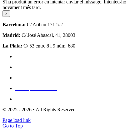
S'ha produït un error en intentar enviar el missatge. Intenteu-ho
novament més tard.
×
Barcelona:
C/ Aribau 171 5-2
Madrid:
C/ José Abascal, 41, 28003
La Plata:
C/ 53 entre 8 i 9 núm. 680
Política de privadesa
Política de cookies (UE)
Mapa del lloc
Escriu per a nosaltres
Clients
© 2025 - 2026 • All Rights Reserved
Page load link
Go to Top