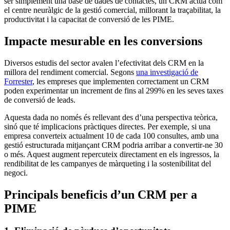
ser simplement una base de dades de contactes, un CRM actua com
el centre neuràlgic de la gestió comercial, millorant la traçabilitat, la
productivitat i la capacitat de conversió de les PIME.
Impacte mesurable en les conversions
Diversos estudis del sector avalen l’efectivitat dels CRM en la
millora del rendiment comercial. Segons
una investigació de
Forrester
, les empreses que implementen correctament un CRM
poden experimentar un increment de fins al 299% en les seves taxes
de conversió de leads.
Aquesta dada no només és rellevant des d’una perspectiva teòrica,
sinó que té implicacions pràctiques directes. Per exemple, si una
empresa converteix actualment 10 de cada 100 consultes, amb una
gestió estructurada mitjançant CRM podria arribar a convertir-ne 30
o més. Aquest augment repercuteix directament en els ingressos, la
rendibilitat de les campanyes de màrqueting i la sostenibilitat del
negoci.
Principals beneficis d’un CRM per a
PIME