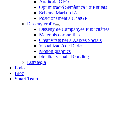
Auditoria GEO
Optimització Semàntica i d’Entitats
Schema Markup IA
Posicionament a ChatGPT
Disseny gràfic
Disseny de Campanyes Publicitàries
Materials corporatius
Creativitats per a Xarxes Socials
Visualització de Dades
Motion graphics
Identitat visual i Branding
Estratègia
Podcast
Bloc
Smart Team