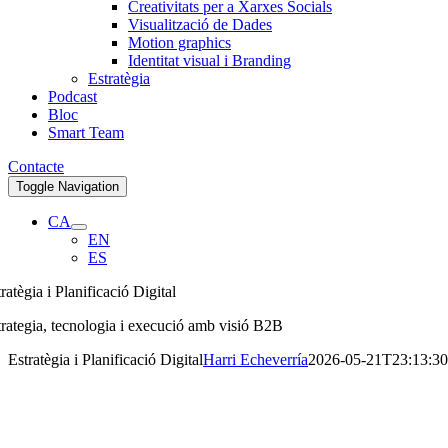
Creativitats per a Xarxes Socials
Visualització de Dades
Motion graphics
Identitat visual i Branding
Estratègia
Podcast
Bloc
Smart Team
Contacte
Toggle Navigation
CA
EN
ES
ratègia i Planificació Digital
trategia, tecnologia i execució amb visió B2B
Estratègia i Planificació Digital
Harri Echeverría
2026-05-21T23:13:3