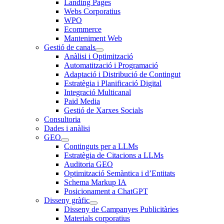
Landing Pages
Webs Corporatius
WPO
Ecommerce
Manteniment Web
Gestió de canals
Anàlisi i Optimització
Automatització i Programació
Adaptació i Distribució de Contingut
Estratègia i Planificació Digital
Integració Multicanal
Paid Media
Gestió de Xarxes Socials
Consultoria
Dades i anàlisi
GEO
Continguts per a LLMs
Estratègia de Citacions a LLMs
Auditoria GEO
Optimització Semàntica i d’Entitats
Schema Markup IA
Posicionament a ChatGPT
Disseny gràfic
Disseny de Campanyes Publicitàries
Materials corporatius