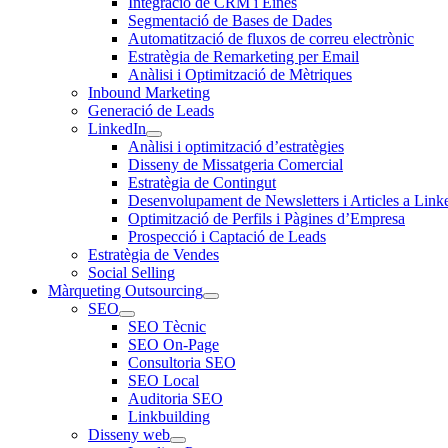
Integració de CRM i Eines
Segmentació de Bases de Dades
Automatització de fluxos de correu electrònic
Estratègia de Remarketing per Email
Anàlisi i Optimització de Mètriques
Inbound Marketing
Generació de Leads
LinkedIn
Anàlisi i optimització d’estratègies
Disseny de Missatgeria Comercial
Estratègia de Contingut
Desenvolupament de Newsletters i Articles a Link
Optimització de Perfils i Pàgines d’Empresa
Prospecció i Captació de Leads
Estratègia de Vendes
Social Selling
Màrqueting Outsourcing
SEO
SEO Tècnic
SEO On-Page
Consultoria SEO
SEO Local
Auditoria SEO
Linkbuilding
Disseny web