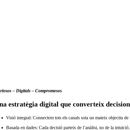
riosos – Digitals – Compromesos
na estratègia digital que converteix decisio
Visió integral: Connectem tots els canals sota un mateix objectiu de
Basada en dades: Cada decisió parteix de l’anàlisi, no de la intuïció.