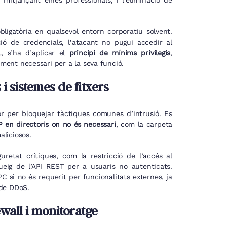
itjançant eines professionals, i l’eliminació de
ligatòria en qualsevol entorn corporatiu solvent.
ió de credencials, l’atacant no pugui accedir al
t, s’ha d’aplicar el
principi de mínims privilegis
,
ament necessari per a la seva funció.
i sistemes de fitxers
or per bloquejar tàctiques comunes d’intrusió. Es
P en directoris on no és necessari
, com la carpeta
aliciosos.
etat crítiques, com la restricció de l’accés al
ueig de l’API REST per a usuaris no autenticats.
 si no és requerit per funcionalitats externes, ja
 de DDoS.
wall i monitoratge