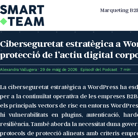
Skip
Marqueting B2
to
content
Ciberseguretat estratègica a Wo
protecció de l’actiu digital cor
Alexandra Vallugera
29 de maig de 2026
Episodi del Podcast
7 min
La ciberseguretat estratègica a WordPress ha esde
per a la continuïtat operativa de les empreses B2B.
els principals vectors de risc en entorns WordPres
hi vulnerabilitats en plugins, autenticació, hard
resiliència. També aborda la necessitat duna govern
protocols de protecció alineats amb criteris empre