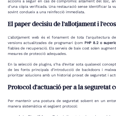
accions a seguir en cas de compromís: aïllament del lloc, an
d’una còpia verificada. Una restauració sense identificar la v
sovint condueix a una reinfecció immediata.
El paper decisiu de l’allotjament i l’ec
L’allotjament web és el fonament de tota l’arquitectura de
versions actualitzades de programari (com
PHP 8.2 o superio
fiables de recuperació. Els serveis de baix cost solen augment
mesures de protecció adequades.
En la selecció de plugins, s’ha d’evitar sota qualsevol concep
de les fonts principals d’introducció de backdoors i malwa
prioritzar solucions amb un historial provat de seguretat i act
Protocol d’actuació per a la seguretat 
Per mantenir una postura de seguretat solvent en un entor
manera sistemàtica el següent protocol: