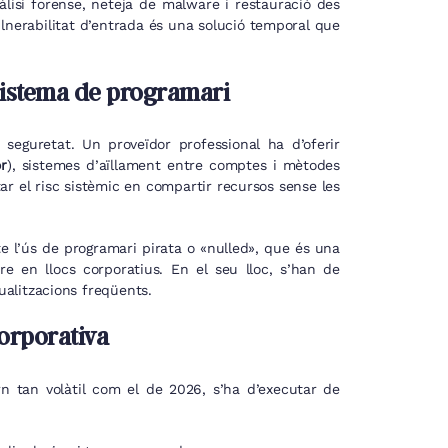
àlisi forense, neteja de malware i restauració des
ulnerabilitat d’entrada és una solució temporal que
osistema de programari
 seguretat. Un proveïdor professional ha d’oferir
r
), sistemes d’aïllament entre comptes i mètodes
ar el risc sistèmic en compartir recursos sense les
te l’ús de programari pirata o «nulled», que és una
re en llocs corporatius. En el seu lloc, s’han de
ualitzacions freqüents.
corporativa
n tan volàtil com el de 2026, s’ha d’executar de