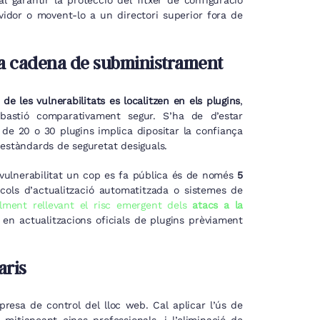
cal garantir la protecció del fitxer de configuració
ervidor o movent-lo a un directori superior fora de
e la cadena de subministrament
 de les vulnerabilitats es localitzen en els plugins
,
astió comparativament segur. S’ha de d’estar
 de 20 o 30 plugins implica dipositar la confiança
stàndards de seguretat desiguals.
 vulnerabilitat un cop es fa pública és de només
5
ocols d’actualització automatitzada o sistemes de
lment rellevant el risc emergent dels
atacs a la
x en actualitzacions oficials de plugins prèviament
aris
presa de control del lloc web. Cal aplicar l’ús de