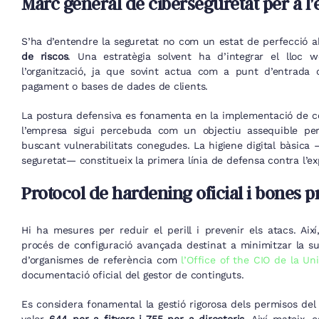
Marc general de ciberseguretat per a l
S’ha d’entendre la seguretat no com un estat de perfecció a
de riscos
. Una estratègia solvent ha d’integrar el lloc w
l’organització, ja que sovint actua com a punt d’entrada 
pagament o bases de dades de clients.
La postura defensiva es fonamenta en la implementació de con
l’empresa sigui percebuda com un objectiu assequible per
buscant vulnerabilitats conegudes. La higiene digital bàsica 
seguretat— constitueix la primera línia de defensa contra l’ex
Protocol de hardening oficial i bones p
Hi ha mesures per reduir el perill i prevenir els atacs. Aix
procés de configuració avançada destinat a minimitzar la sup
d’organismes de referència com
l’Office of the CIO de la Un
documentació oficial del gestor de continguts.
Es considera fonamental la gestió rigorosa dels permisos del 