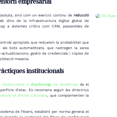
’entorn empresarial
bsoluta, sinó com un exercici continu de
reducció
eb dins de la infraestructura digital global de
cap a sistemes crítics com CRM, passarel·les de
trols apropiats que redueixin la probabilitat que
 als bots automatitzats, que rastregen la xarxa
—actualitzacions, gestió de credencials i còpies de
plotació massiva.
ràctiques institucionals
í,
l’enduriment o
«hardening»
de WordPress
és el
erfície d’atac. Es recomana seguir les directrius
iversity of British Columbia
, que complementen la
sistema de fitxers, establint per norma general el