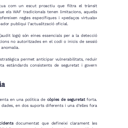
ua com un escut proactiu que filtra el trànsit
ue els WAF tradicionals tenen limitacions, aquells
 ofereixen regles específiques i «pedaços virtuals»
dor publiqui l’actualització oficial.
t (audit logs) són eines essencials per a la detecció
ons no autoritzades en el codi o inicis de sessió
l anomalia.
tratègica permet anticipar vulnerabilitats, reduir
ota estàndards consistents de seguretat i govern
ia
menta en una política de
còpies de seguretat
forta.
 dades, en dos suports diferents i una d’elles fora
cidents
documentat que defineixi clarament les