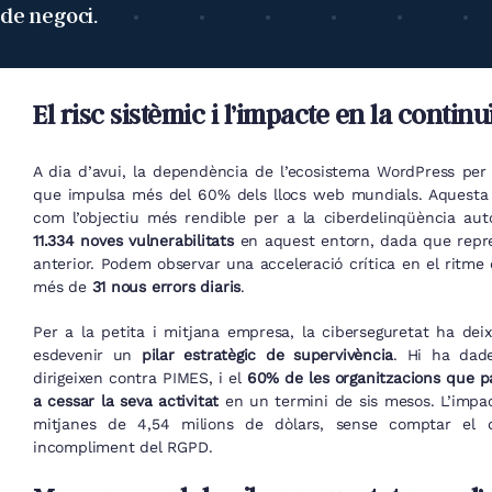
de negoci.
El risc sistèmic i l’impacte en la contin
A dia d’avui, la dependència de l’ecosistema WordPress per p
que impulsa més del 60% dels llocs web mundials. Aquesta 
com l’objectiu més rendible per a la ciberdelinqüència aut
11.334 noves vulnerabilitats
en aquest entorn, dada que repre
anterior. Podem observar una acceleració crítica en el ritm
més de
31 nous errors diaris
.
Per a la petita i mitjana empresa, la ciberseguretat ha de
esdevenir un
pilar estratègic de supervivència
. Hi ha dad
dirigeixen contra PIMES, i el
60% de les organitzacions que pa
a cessar la seva activitat
en un termini de sis mesos. L’impa
mitjanes de 4,54 milions de dòlars, sense comptar el d
incompliment del RGPD.