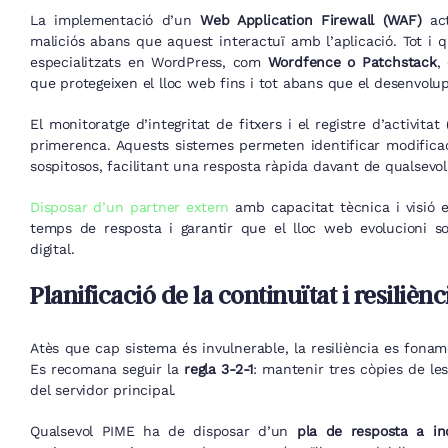
La implementació d’un
Web Application Firewall (WAF)
act
maliciós abans que aquest interactuï amb l’aplicació. Tot i q
especialitzats en WordPress, com
Wordfence o Patchstack
,
que protegeixen el lloc web fins i tot abans que el desenvolupa
El monitoratge d’integritat de fitxers i el registre d’activita
primerenca. Aquests sistemes permeten identificar modificaci
sospitosos, facilitant una resposta ràpida davant de qualsevo
Disposar d’un partner extern
amb capacitat tècnica i visió es
temps de resposta i garantir que el lloc web evolucioni s
digital.
Planificació de la continuïtat i resiliènc
Atès que cap sistema és invulnerable, la resiliència es fona
Es recomana seguir la
regla 3-2-1
: mantenir tres còpies de les
del servidor principal.
Qualsevol PIME ha de disposar d’un
pla de resposta a in