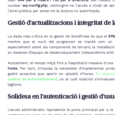
valor
644 per a fitxers i 755 per a directoris
. Així mateix, 
nuclear
wp-config.php
, restringint-ne l’accés a nivell de s
l’arrel pública per evitar-ne la lectura no autoritzada.
Gestió d’actualitzacions i integritat d
La dada més crítica en la gestió de WordPress és que el
91%
mentre que el nucli del programari es manté com un b
especialment atent als components de tercers; la instal·lació
en desenes d’equips de desenvolupament independents amb e
Actualment, el temps mitjà fins a l’explotació massiva d’una
hores
. Per tant, s’imposa la necessitat d’implementar prot
gestió proactiva que operin en qüestió d’hores.
És especia
cadena de subministrament
, on el codi maliciós s’introduei
legítims.
Solidesa en l’autenticació i gestió d’usu
L’accés administratiu representa la porta principal per a la 