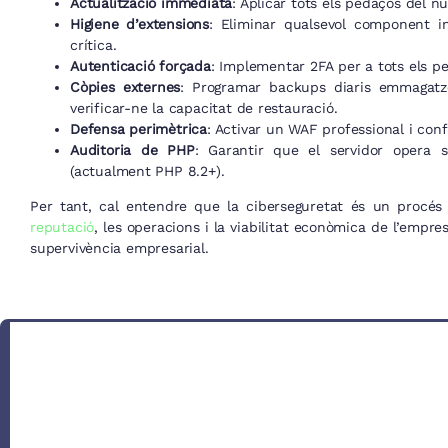
Actualització immediata
: Aplicar tots els pedaços del n
Higiene d’extensions
: Eliminar qualsevol component i
crítica.
Autenticació forçada
: Implementar 2FA per a tots els pe
Còpies externes
: Programar backups diaris emmagatze
verificar-ne la capacitat de restauració.
Defensa perimètrica
: Activar un WAF professional i conf
Auditoria de PHP
: Garantir que el servidor opera 
(actualment PHP 8.2+).
Per tant, cal entendre que la ciberseguretat és un procés 
reputació
, les operacions i la viabilitat econòmica de l’empresa
supervivència empresarial.