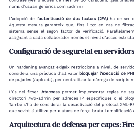
contrasenyes úniques de més de 20 caràcters, gestionades m
noms d’usuari genèrics com «admin».
L’adopció de l’
autenticació de dos factors (2FA)
ha de ser ob
Aquesta mesura garanteix que, fins i tot en cas de filtrac
sistema sense el segon factor de verificació. Paral·lelamen
assignant a cada col·laborador només el nivell d’accés estrict
Configuració de seguretat en servidors 
Un hardening avançat exigeix restriccions a nivell de servid
considera una pràctica d’alt valor
bloquejar l’execució de PH
de pujades (/uploads), per neutralitzar la càrrega de scripts m
L’ús del fitxer
.htaccess
permet implementar regles de segur
directori /wp-admin per adreces IP específiques o el bloq
També s’ha de considerar la desactivació del protocol XML-RPC
que sovint s’utilitza per a atacs de força bruta i amplificació
Arquitectura de defensa per capes: Fire