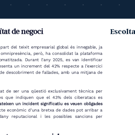
uïtat de negoci
Escolta
art del teixit empresarial global és innegable, ja
omnipresència, però, ha consolidat la plataforma
omatitzada. Durant l’any 2025, es van identificar
senta un increment del 42% respecte a l’exercici
e de descobriment de fallades, amb una mitjana de
ixat de ser una qüestió exclusivament tècnica per
es que indiquen que el 43% dels ciberatacs es
teixen un incident significatiu es veuen obligades
cte econòmic d’una bretxa de dades pot arribar a
any reputacional i les possibles sancions per