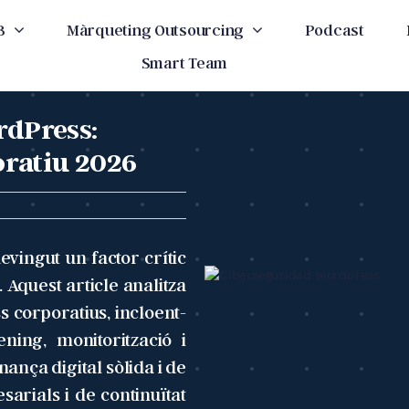
B
Màrqueting Outsourcing
Podcast
Smart Team
rdPress:
poratiu 2026
vingut un factor crític
 Aquest article analitza
s corporatius, incloent-
ening, monitorització i
ança digital sòlida i de
sarials i de continuïtat