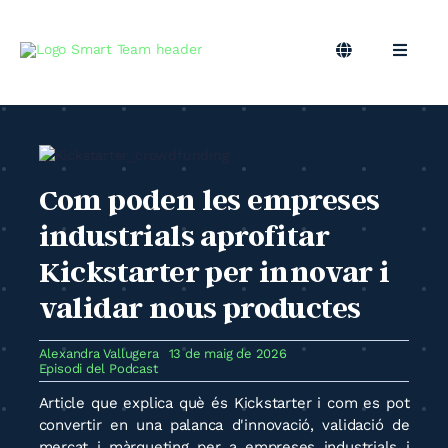
Skip
to
content
Toggle
Toggle
Navigation
Naviga
CA
Marqueting B2B
Màrqueting Outsourcing
Com poden les empreses
industrials aprofitar
Podcast
Kickstarter per innovar i
validar nous productes
Bloc
Alexandra Vallugera
13 de maig de 2026
Smart Team
Episodi del Podcast
Article que explica què és Kickstarter i com es pot
convertir en una palanca d'innovació, validació de
mercat i màrqueting per a empreses industrials i