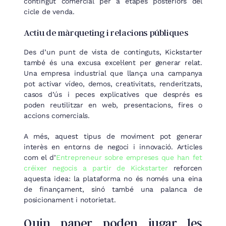
contingut comercial per a etapes posteriors del
cicle de venda.
Actiu de màrqueting i relacions públiques
Des d’un punt de vista de continguts, Kickstarter
també és una excusa excel·lent per generar relat.
Una empresa industrial que llança una campanya
pot activar vídeo, demos, creativitats, renderitzats,
casos d’ús i peces explicatives que després es
poden reutilitzar en web, presentacions, fires o
accions comercials.
A més, aquest tipus de moviment pot generar
interès en entorns de negoci i innovació. Articles
com el d’
Entrepreneur sobre empreses que han fet
créixer negocis a partir de Kickstarter
reforcen
aquesta idea: la plataforma no és només una eina
de finançament, sinó també una palanca de
posicionament i notorietat.
Quin paper poden jugar les