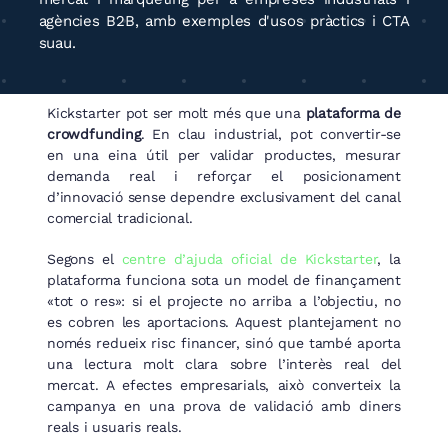
agències B2B, amb exemples d'usos pràctics i CTA
suau.
Kickstarter pot ser molt més que una
plataforma de
crowdfunding
. En clau industrial, pot convertir-se
en una eina útil per validar productes, mesurar
demanda real i reforçar el posicionament
d’innovació sense dependre exclusivament del canal
comercial tradicional.
Segons el
centre d’ajuda oficial de Kickstarter
, la
plataforma funciona sota un model de finançament
«tot o res»: si el projecte no arriba a l’objectiu, no
es cobren les aportacions. Aquest plantejament no
només redueix risc financer, sinó que també aporta
una lectura molt clara sobre l’interès real del
mercat. A efectes empresarials, això converteix la
campanya en una prova de validació amb diners
reals i usuaris reals.