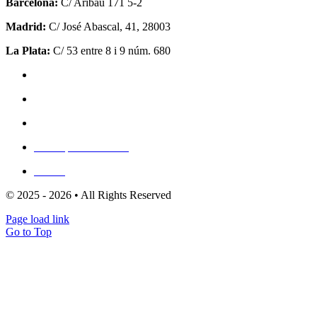
Barcelona:
C/ Aribau 171 5-2
Madrid:
C/ José Abascal, 41, 28003
La Plata:
C/ 53 entre 8 i 9 núm. 680
Política de privadesa
Política de cookies (UE)
Mapa del lloc
Escriu per a nosaltres
Clients
© 2025 - 2026 • All Rights Reserved
Page load link
Go to Top