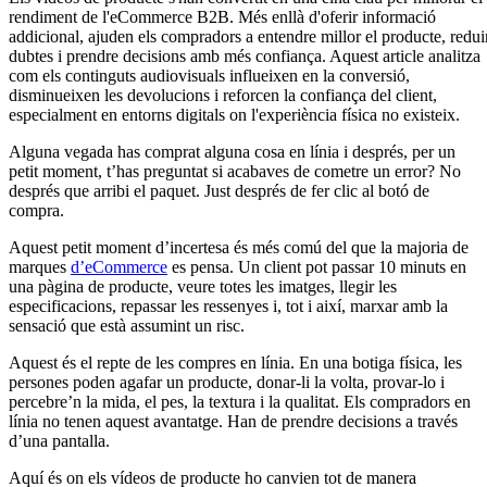
rendiment de l'eCommerce B2B. Més enllà d'oferir informació
addicional, ajuden els compradors a entendre millor el producte, redui
dubtes i prendre decisions amb més confiança. Aquest article analitza
com els continguts audiovisuals influeixen en la conversió,
disminueixen les devolucions i reforcen la confiança del client,
especialment en entorns digitals on l'experiència física no existeix.
Alguna vegada has comprat alguna cosa en línia i després, per un
petit moment, t’has preguntat si acabaves de cometre un error? No
després que arribi el paquet. Just després de fer clic al botó de
compra.
Aquest petit moment d’incertesa és més comú del que la majoria de
marques
d’eCommerce
es pensa. Un client pot passar 10 minuts en
una pàgina de producte, veure totes les imatges, llegir les
especificacions, repassar les ressenyes i, tot i així, marxar amb la
sensació que està assumint un risc.
Aquest és el repte de les compres en línia. En una botiga física, les
persones poden agafar un producte, donar-li la volta, provar-lo i
percebre’n la mida, el pes, la textura i la qualitat. Els compradors en
línia no tenen aquest avantatge. Han de prendre decisions a través
d’una pantalla.
Aquí és on els vídeos de producte ho canvien tot de manera