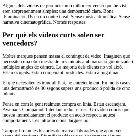
Alguns dels vídeos de producte amb millor conversió que he vist
eren sorprenentment simples: una demostració clara. Bona
il·luminació. Ús en un context real. Sense música dramàtica. Sense
narrativa cinematogràfica. Només respostes.
Per què els vídeos curts solen ser
vencedors?
Moltes marques pensen massa el contingut de vídeo. Imaginen que
necessiten una obra mestra de tres minuts amb narració guionitzada i
múltiples angles de càmera. La majoria dels clients no vol això.
Estan ocupats. Estan comparant productes. Estan a mig dinar.
El que necessiten és tranquil·litat, no entreteniment. En molts casos,
una demostració de 30 segons supera una producció polida de cinc
minuts.
Pensa en com la gent realment compra en línia. Estan escanejant.
Avaluant. Comparant. Intentant reduir el risc. Un vídeo concís que
mostra immediatament el producte en acció respecta aquest
comportament. Les introduccions llargues no.
Tampoc ho fan les històries de marca elaborades que apareixen