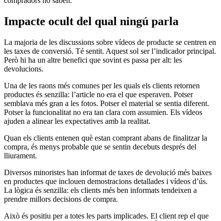
compradors ho saben.
Impacte ocult del qual ningú parla
La majoria de les discussions sobre vídeos de producte se centren en
les taxes de conversió. Té sentit. Aquest sol ser l’indicador principal.
Però hi ha un altre benefici que sovint es passa per alt: les
devolucions.
Una de les raons més comunes per les quals els clients retornen
productes és senzilla: l’article no era el que esperaven. Potser
semblava més gran a les fotos. Potser el material se sentia diferent.
Potser la funcionalitat no era tan clara com assumien. Els vídeos
ajuden a alinear les expectatives amb la realitat.
Quan els clients entenen què estan comprant abans de finalitzar la
compra, és menys probable que se sentin decebuts després del
lliurament.
Diversos minoristes han informat de taxes de devolució més baixes
en productes que inclouen demostracions detallades i vídeos d’ús.
La lògica és senzilla: els clients més ben informats tendeixen a
prendre millors decisions de compra.
Això és positiu per a totes les parts implicades. El client rep el que