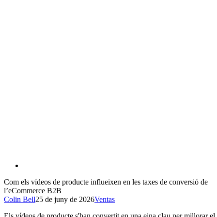
Com els vídeos de producte influeixen en les taxes de conversió de
l’eCommerce B2B
Colin Bell
25 de juny de 2026
Ventas
Els vídeos de producte s'han convertit en una eina clau per millorar el