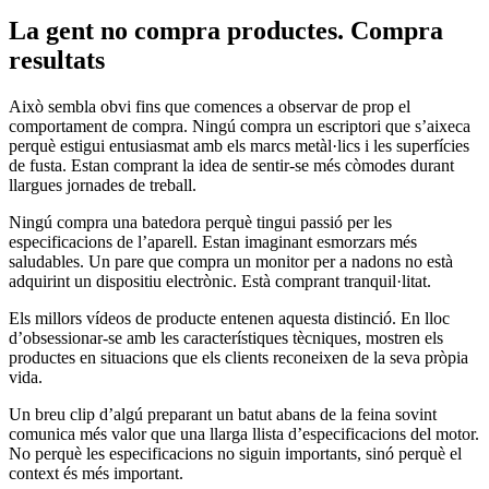
La gent no compra productes. Compra
resultats
Això sembla obvi fins que comences a observar de prop el
comportament de compra. Ningú compra un escriptori que s’aixeca
perquè estigui entusiasmat amb els marcs metàl·lics i les superfícies
de fusta. Estan comprant la idea de sentir-se més còmodes durant
llargues jornades de treball.
Ningú compra una batedora perquè tingui passió per les
especificacions de l’aparell. Estan imaginant esmorzars més
saludables. Un pare que compra un monitor per a nadons no està
adquirint un dispositiu electrònic. Està comprant tranquil·litat.
Els millors vídeos de producte entenen aquesta distinció. En lloc
d’obsessionar-se amb les característiques tècniques, mostren els
productes en situacions que els clients reconeixen de la seva pròpia
vida.
Un breu clip d’algú preparant un batut abans de la feina sovint
comunica més valor que una llarga llista d’especificacions del motor.
No perquè les especificacions no siguin importants, sinó perquè el
context és més important.