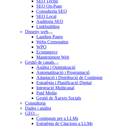
SEO Tècnic
SEO On-Page
Consultoria SEO
SEO Local
Auditoria SEO
Linkbuilding
Disseny web
Landing Pages
Webs Corporatius
WPO
Ecommerce
Manteniment Web
Gestió de canals
Anàlisi i Optimització
Automatització i Programació
Adaptació i Distribució de Contingut
Estratègia i Planificació Digital
Integració Multicanal
Paid Media
Gestió de Xarxes Socials
Consultoria
Dades i anàlisi
GEO
Continguts per a LLMs
Estratègia de Citacions a LLMs