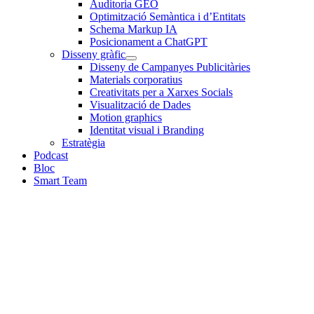
Auditoria GEO
Optimització Semàntica i d’Entitats
Schema Markup IA
Posicionament a ChatGPT
Disseny gràfic
Disseny de Campanyes Publicitàries
Materials corporatius
Creativitats per a Xarxes Socials
Visualització de Dades
Motion graphics
Identitat visual i Branding
Estratègia
Podcast
Bloc
Smart Team