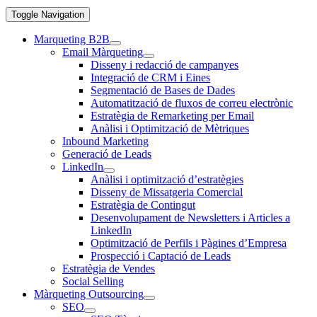
Toggle Navigation
Marqueting B2B
Email Màrqueting
Disseny i redacció de campanyes
Integració de CRM i Eines
Segmentació de Bases de Dades
Automatització de fluxos de correu electrònic
Estratègia de Remarketing per Email
Anàlisi i Optimització de Mètriques
Inbound Marketing
Generació de Leads
LinkedIn
Anàlisi i optimització d’estratègies
Disseny de Missatgeria Comercial
Estratègia de Contingut
Desenvolupament de Newsletters i Articles a
LinkedIn
Optimització de Perfils i Pàgines d’Empresa
Prospecció i Captació de Leads
Estratègia de Vendes
Social Selling
Màrqueting Outsourcing
SEO