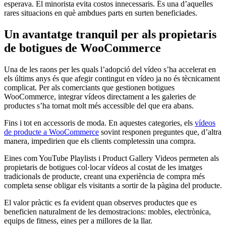
esperava. El minorista evita costos innecessaris. És una d’aquelles
rares situacions en què ambdues parts en surten beneficiades.
Un avantatge tranquil per als propietaris
de botigues de WooCommerce
Una de les raons per les quals l’adopció del vídeo s’ha accelerat en
els últims anys és que afegir contingut en vídeo ja no és tècnicament
complicat. Per als comerciants que gestionen botigues
WooCommerce, integrar vídeos directament a les galeries de
productes s’ha tornat molt més accessible del que era abans.
Fins i tot en accessoris de moda. En aquestes categories, els
vídeos
de producte a WooCommerce
sovint responen preguntes que, d’altra
manera, impedirien que els clients completessin una compra.
Eines com YouTube Playlists i Product Gallery Videos permeten als
propietaris de botigues col·locar vídeos al costat de les imatges
tradicionals de producte, creant una experiència de compra més
completa sense obligar els visitants a sortir de la pàgina del producte.
El valor pràctic es fa evident quan observes productes que es
beneficien naturalment de les demostracions: mobles, electrònica,
equips de fitness, eines per a millores de la llar.