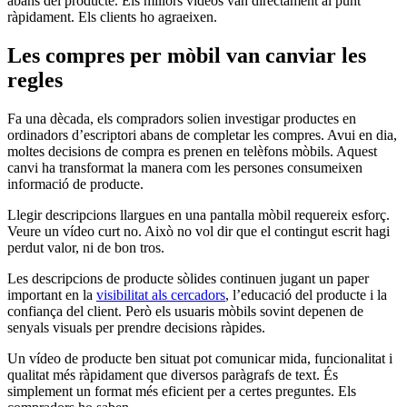
abans del producte. Els millors vídeos van directament al punt
ràpidament. Els clients ho agraeixen.
Les compres per mòbil van canviar les
regles
Fa una dècada, els compradors solien investigar productes en
ordinadors d’escriptori abans de completar les compres. Avui en dia,
moltes decisions de compra es prenen en telèfons mòbils. Aquest
canvi ha transformat la manera com les persones consumeixen
informació de producte.
Llegir descripcions llargues en una pantalla mòbil requereix esforç.
Veure un vídeo curt no. Això no vol dir que el contingut escrit hagi
perdut valor, ni de bon tros.
Les descripcions de producte sòlides continuen jugant un paper
important en la
visibilitat als cercadors
, l’educació del producte i la
confiança del client. Però els usuaris mòbils sovint depenen de
senyals visuals per prendre decisions ràpides.
Un vídeo de producte ben situat pot comunicar mida, funcionalitat i
qualitat més ràpidament que diversos paràgrafs de text. És
simplement un format més eficient per a certes preguntes. Els