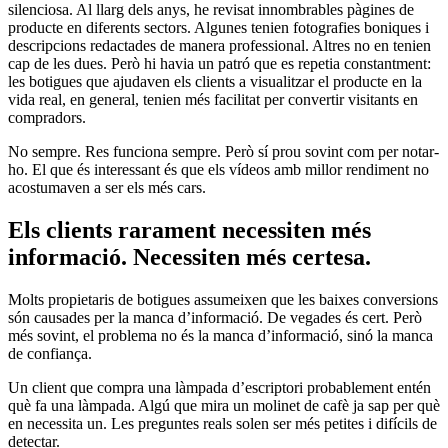
silenciosa. Al llarg dels anys, he revisat innombrables pàgines de
producte en diferents sectors. Algunes tenien fotografies boniques i
descripcions redactades de manera professional. Altres no en tenien
cap de les dues. Però hi havia un patró que es repetia constantment:
les botigues que ajudaven els clients a visualitzar el producte en la
vida real, en general, tenien més facilitat per convertir visitants en
compradors.
No sempre. Res funciona sempre. Però sí prou sovint com per notar-
ho. El que és interessant és que els vídeos amb millor rendiment no
acostumaven a ser els més cars.
Els clients rarament necessiten més
informació. Necessiten més certesa.
Molts propietaris de botigues assumeixen que les baixes conversions
són causades per la manca d’informació. De vegades és cert. Però
més sovint, el problema no és la manca d’informació, sinó la manca
de confiança.
Un client que compra una làmpada d’escriptori probablement entén
què fa una làmpada. Algú que mira un molinet de cafè ja sap per què
en necessita un. Les preguntes reals solen ser més petites i difícils de
detectar.