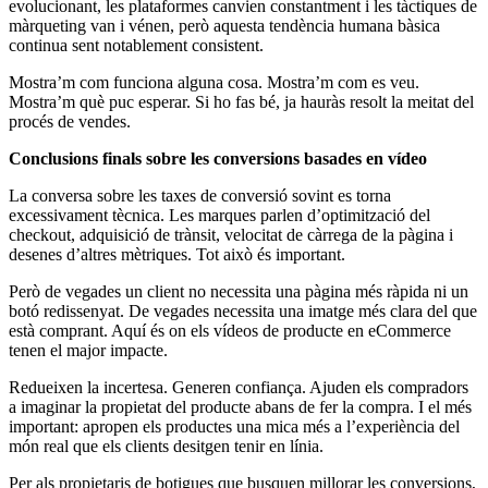
evolucionant, les plataformes canvien constantment i les tàctiques de
màrqueting van i vénen, però aquesta tendència humana bàsica
continua sent notablement consistent.
Mostra’m com funciona alguna cosa. Mostra’m com es veu.
Mostra’m què puc esperar. Si ho fas bé, ja hauràs resolt la meitat del
procés de vendes.
Conclusions finals sobre les conversions basades en vídeo
La conversa sobre les taxes de conversió sovint es torna
excessivament tècnica. Les marques parlen d’optimització del
checkout, adquisició de trànsit, velocitat de càrrega de la pàgina i
desenes d’altres mètriques. Tot això és important.
Però de vegades un client no necessita una pàgina més ràpida ni un
botó redissenyat. De vegades necessita una imatge més clara del que
està comprant. Aquí és on els vídeos de producte en eCommerce
tenen el major impacte.
Redueixen la incertesa. Generen confiança. Ajuden els compradors
a imaginar la propietat del producte abans de fer la compra. I el més
important: apropen els productes una mica més a l’experiència del
món real que els clients desitgen tenir en línia.
Per als propietaris de botigues que busquen millorar les conversions,