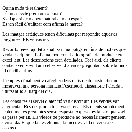
Quina mida té realment?
Té un aspecte premium o barat?
S’adaptarà de manera natural al meu espai?
És tan fàcil d’utilitzar com afirma la marca?
Les imatges estàtiques tenen dificultats per respondre aquestes
preguntes. Els vídeos no.
Recordo haver ajudat a analitzar una botiga en línia de mobles que
venia escriptoris d’oficina moderns. La fotografia de producte era
excel·lent. Les descripcions eren detallades. Tot i així, els clients
contactaven sovint amb el servei d’atenció preguntant sobre la mida
i la facilitat d’ús.
L’empresa finalment va afegir vídeos curts de demostració que
mostraven una persona muntant l’escriptori, ajustant-ne l’alçada i
utilitzant-lo al llarg del dia.
Les consultes al servei d’atenció van disminuir. Les vendes van
augmentar. Res del producte havia canviat. Els clients simplement
tenien menys preguntes sense resposta. Aquesta és la part que sovint
es passa per alt. Els vídeos de producte no necessàriament generen
demanda. El que fan és eliminar la incertesa. I la incertesa és
costosa.