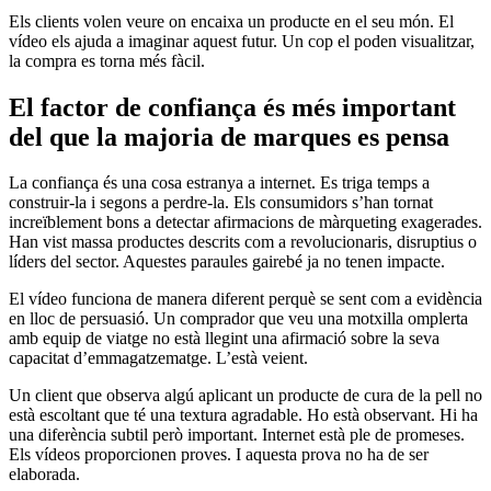
Els clients volen veure on encaixa un producte en el seu món. El
vídeo els ajuda a imaginar aquest futur. Un cop el poden visualitzar,
la compra es torna més fàcil.
El factor de confiança és més important
del que la majoria de marques es pensa
La confiança és una cosa estranya a internet. Es triga temps a
construir-la i segons a perdre-la. Els consumidors s’han tornat
increïblement bons a detectar afirmacions de màrqueting exagerades.
Han vist massa productes descrits com a revolucionaris, disruptius o
líders del sector. Aquestes paraules gairebé ja no tenen impacte.
El vídeo funciona de manera diferent perquè se sent com a evidència
en lloc de persuasió. Un comprador que veu una motxilla omplerta
amb equip de viatge no està llegint una afirmació sobre la seva
capacitat d’emmagatzematge. L’està veient.
Un client que observa algú aplicant un producte de cura de la pell no
està escoltant que té una textura agradable. Ho està observant. Hi ha
una diferència subtil però important. Internet està ple de promeses.
Els vídeos proporcionen proves. I aquesta prova no ha de ser
elaborada.