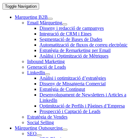
Toggle Navigation
Marqueting B2B
Email Màrqueting
Disseny i redacció de campanyes
Integració de CRM i Eines
Segmentació de Bases de Dades
Automatització de fluxos de correu electrònic
Estratègia de Remarketing per Email
Anàlisi i Optimització de Mètriques
Inbound Marketing
Generació de Leads
LinkedIn
Anàlisi i optimització d’estratègies
Disseny de Missatgeria Comercial
Estratègia de Contingut
Desenvolupament de Newsletters i Articles a
LinkedIn
Optimització de Perfils i Pàgines d’Empresa
Prospecció i Captació de Leads
Estratègia de Vendes
Social Selling
Màrqueting Outsourcing
SEO