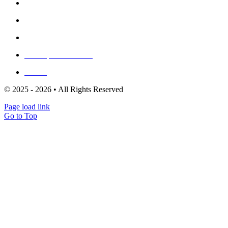
Política de privadesa
Política de cookies (UE)
Mapa del lloc
Escriu per a nosaltres
Clients
© 2025 - 2026 • All Rights Reserved
Page load link
Go to Top