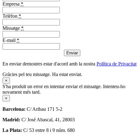
Empresa
*
Telèfon
*
Missatge
*
E-mail
*
Enviar
En enviar demostres estar d'acord amb la nostra
Política de Privacitat
Gràcies pel teu missatge. Ha estat enviat.
×
S'ha produït un error en intentar enviar el missatge. Intenteu-ho
novament més tard.
×
Barcelona:
C/ Aribau 171 5-2
Madrid:
C/ José Abascal, 41, 28003
La Plata:
C/ 53 entre 8 i 9 núm. 680