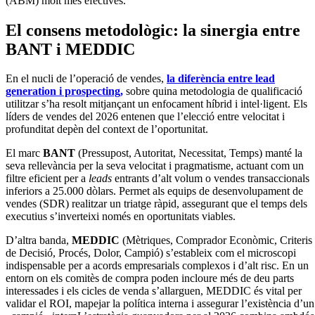
(ABM) molt més efectives.
El consens metodològic: la sinergia entre
BANT i MEDDIC
En el nucli de l’operació de vendes,
la diferència entre lead
generation i prospecting,
sobre quina metodologia de qualificació
utilitzar s’ha resolt mitjançant un enfocament híbrid i intel·ligent. Els
líders de vendes del 2026 entenen que l’elecció entre velocitat i
profunditat depèn del context de l’oportunitat.
El marc
BANT
(Pressupost, Autoritat, Necessitat, Temps) manté la
seva rellevància per la seva velocitat i pragmatisme, actuant com un
filtre eficient per a
leads
entrants d’alt volum o vendes transaccionals
inferiors a 25.000 dòlars. Permet als equips de desenvolupament de
vendes (SDR) realitzar un triatge ràpid, assegurant que el temps dels
executius s’inverteixi només en oportunitats viables.
D’altra banda,
MEDDIC
(Mètriques, Comprador Econòmic, Criteris
de Decisió, Procés, Dolor, Campió) s’estableix com el microscopi
indispensable per a acords empresarials complexos i d’alt risc. En un
entorn on els comitès de compra poden incloure més de deu parts
interessades i els cicles de venda s’allarguen, MEDDIC és vital per
validar el ROI, mapejar la política interna i assegurar l’existència d’un