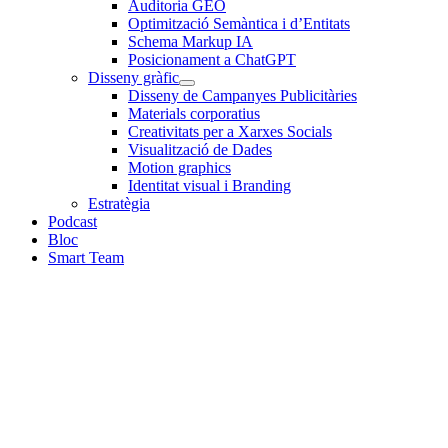
Auditoria GEO
Optimització Semàntica i d’Entitats
Schema Markup IA
Posicionament a ChatGPT
Disseny gràfic
Disseny de Campanyes Publicitàries
Materials corporatius
Creativitats per a Xarxes Socials
Visualització de Dades
Motion graphics
Identitat visual i Branding
Estratègia
Podcast
Bloc
Smart Team