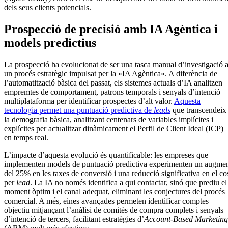
dels seus clients potencials.
Prospecció de precisió amb IA Agèntica i
models predictius
La prospecció ha evolucionat de ser una tasca manual d’investigació 
un procés estratègic impulsat per la «IA Agèntica». A diferència de
l’automatització bàsica del passat, els sistemes actuals d’IA analitzen
empremtes de comportament, patrons temporals i senyals d’intenció
multiplataforma per identificar prospectes d’alt valor.
Aquesta
tecnologia permet una puntuació predictiva de
leads
que transcendeix
la demografia bàsica, analitzant centenars de variables implícites i
explícites per actualitzar dinàmicament el Perfil de Client Ideal (ICP)
en temps real.
L’impacte d’aquesta evolució és quantificable: les empreses que
implementen models de puntuació predictiva experimenten un augme
del 25% en les taxes de conversió i una reducció significativa en el co
per
lead
. La IA no només identifica a qui contactar, sinó que prediu el
moment òptim i el canal adequat, eliminant les conjectures del procés
comercial. A més, eines avançades permeten identificar comptes
objectiu mitjançant l’anàlisi de comitès de compra complets i senyals
d’intenció de tercers, facilitant estratègies d’
Account-Based Marketing