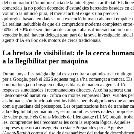
del comprador i l’omnipresència de la intel·ligència artificial. Els líder
comercials ja no poden dependre d’estratègies heretades basades en el
volum o la intuïció pura; el mercat actual exigeix una precisió
quirúrgica basada en dades i una execució humana altament empàtica.
La realitat ineludible és que els compradors moderns completen entre 
60% i el 70% del seu itinerari de compra abans d’interactuar amb un
venedor humà, havent delegat gran part de la seva investigació inicial
agents d’IA en lloc dels motors de cerca tradicionals.
La bretxa de visibilitat: de la cerca human
a la llegibilitat per màquina
Durant anys, l’estratègia digital es va centrar a optimitzar el contingut
per a Google, però el 2026 aquesta regla s’ha començat a trencar. Els
compradors ja no busquen enllaços blaus; demanen a agents d’IA
respostes sintetitzades i recomanacions directes. Això ha generat una
«desconnexió narrativa» crítica on moltes empreses líders, visibles per
als humans, són funcionalment invisibles per als algorismes que actue
com a guardians del pressupost. Les organitzacions han de transitar c
a la «llegibilitat per màquina», estructurant les seves dades i propostes
de valor perquè els Grans Models de Llenguatge (LLM) puguin troba
les, comprendre-les i recomanar-les com la resposta lògica. Aquelles
empreses que no aconsegueixin estar «Preparades per a Agents»
(
Agent-Ready
) corren el risc de desaparèixer del radar de descobrimen