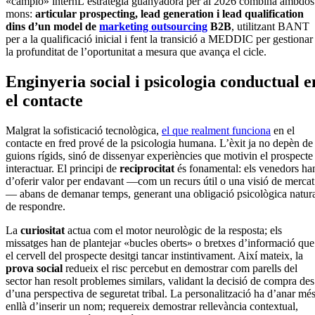
«campió» internL’estratègia guanyadora per al 2026 combina ambdós
mons:
articular prospecting, lead generation i lead qualification
dins d’un model de
marketing outsourcing
B2B
, utilitzant BANT
per a la qualificació inicial i fent la transició a MEDDIC per gestionar
la profunditat de l’oportunitat a mesura que avança el cicle.
Enginyeria social i psicologia conductual e
el contacte
Malgrat la sofisticació tecnològica,
el que realment funciona
en el
contacte en fred prové de la psicologia humana. L’èxit ja no depèn de
guions rígids, sinó de dissenyar experiències que motivin el prospecte
interactuar. El principi de
reciprocitat
és fonamental: els venedors ha
d’oferir valor per endavant —com un recurs útil o una visió de mercat
— abans de demanar temps, generant una obligació psicològica natur
de respondre.
La
curiositat
actua com el motor neurològic de la resposta; els
missatges han de plantejar «bucles oberts» o bretxes d’informació que
el cervell del prospecte desitgi tancar instintivament. Així mateix, la
prova social
redueix el risc percebut en demostrar com parells del
sector han resolt problemes similars, validant la decisió de compra des
d’una perspectiva de seguretat tribal. La personalització ha d’anar mé
enllà d’inserir un nom; requereix demostrar rellevància contextual,