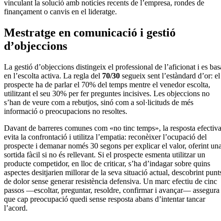
vinculant la solució amb notícies recents de l’empresa, rondes de
finançament o canvis en el lideratge.
Mestratge en comunicació i gestió
d’objeccions
La gestió d’objeccions distingeix el professional de l’aficionat i es bas
en l’escolta activa. La regla del
70/30
segueix sent l’estàndard d’or: el
prospecte ha de parlar el 70% del temps mentre el venedor escolta,
utilitzant el seu 30% per fer preguntes incisives. Les objeccions no
s’han de veure com a rebutjos, sinó com a sol·licituds de més
informació o preocupacions no resoltes.
Davant de barreres comunes com «no tinc temps», la resposta efectiv
evita la confrontació i utilitza l’empatia: reconèixer l’ocupació del
prospecte i demanar només 30 segons per explicar el valor, oferint un
sortida fàcil si no és rellevant. Si el prospecte esmenta utilitzar un
producte competidor, en lloc de criticar, s’ha d’indagar sobre quins
aspectes desitjarien millorar de la seva situació actual, descobrint punt
de dolor sense generar resistència defensiva. Un marc efectiu de cinc
passos —escoltar, preguntar, resoldre, confirmar i avançar— assegura
que cap preocupació quedi sense resposta abans d’intentar tancar
l’acord.