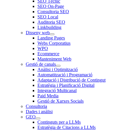
SEO Tècnic
SEO On-Page
Consultoria SEO
SEO Local
Auditoria SEO
Linkbuilding
Disseny web
Landing Pages
Webs Corporatius
WPO
Ecommerce
Manteniment Web
Gestió de canals
Anàlisi i Optimització
Automatització i Programació
Adaptació i Distribució de Contingut
Estratègia i Planificació Digital
Integració Multicanal
Paid Media
Gestió de Xarxes Socials
Consultoria
Dades i anàlisi
GEO
Continguts per a LLMs
Estratègia de Citacions a LLMs