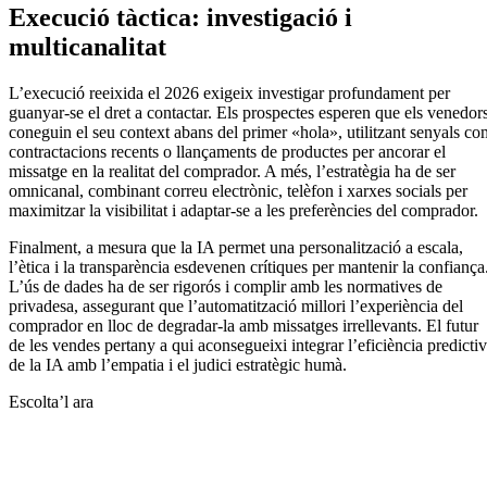
Execució tàctica: investigació i
multicanalitat
L’execució reeixida el 2026 exigeix investigar profundament per
guanyar-se el dret a contactar. Els prospectes esperen que els venedor
coneguin el seu context abans del primer «hola», utilitzant senyals co
contractacions recents o llançaments de productes per ancorar el
missatge en la realitat del comprador. A més, l’estratègia ha de ser
omnicanal, combinant correu electrònic, telèfon i xarxes socials per
maximitzar la visibilitat i adaptar-se a les preferències del comprador.
Finalment, a mesura que la IA permet una personalització a escala,
l’ètica i la transparència esdevenen crítiques per mantenir la confiança
L’ús de dades ha de ser rigorós i complir amb les normatives de
privadesa, assegurant que l’automatització millori l’experiència del
comprador en lloc de degradar-la amb missatges irrellevants. El futur
de les vendes pertany a qui aconsegueixi integrar l’eficiència predicti
de la IA amb l’empatia i el judici estratègic humà.
Escolta’l ara