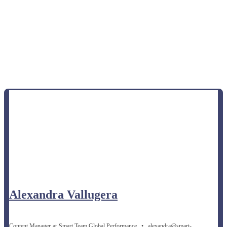
Alexandra Vallugera
Content Manager
at
Smart Team Global Performance
•
alexandra@smart-