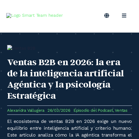
Skip
to
content
Toggle
Toggle
Navigation
Naviga
ES
Marketing B2B
Marketing Outsourcing
Ventas B2B en 2026: la era
de la inteligencia artificial
Podcast
Agéntica y la psicología
Estratégica
Blog
Alexandra Vallugera
26/03/2026
Episodio del Podcast
,
Ventas
Smart Team
El ecosistema de ventas B2B en 2026 exige un nuevo
equilibrio entre inteligencia artificial y criterio humano.
Este artículo analiza cómo la IA agéntica transforma el