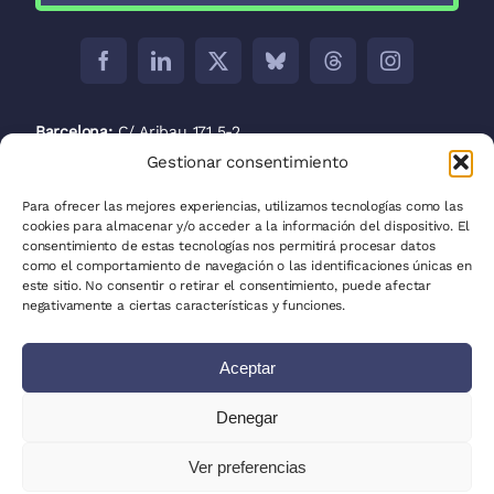
Barcelona:
C/ Aribau 171 5-2
Gestionar consentimiento
Madrid:
C/ José Abascal, 41, 28003
Para ofrecer las mejores experiencias, utilizamos tecnologías como las
La Plata:
C/ 53 entre 8 y 9 nº 680
cookies para almacenar y/o acceder a la información del dispositivo. El
consentimiento de estas tecnologías nos permitirá procesar datos
Política de privacidad
como el comportamiento de navegación o las identificaciones únicas en
este sitio. No consentir o retirar el consentimiento, puede afectar
Política de cookies (UE)
negativamente a ciertas características y funciones.
Mapa del sitio
Aceptar
Escribe para nosotros
Denegar
Clientes
Ver preferencias
© 2025 - 2026• Todos los derechos reservados