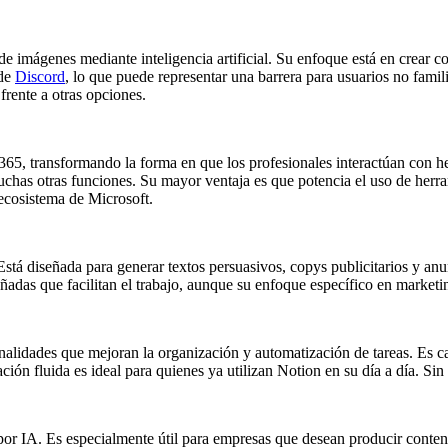
 imágenes mediante inteligencia artificial. Su enfoque está en crear com
 de
Discord
, lo que puede representar una barrera para usuarios no fam
frente a otras opciones.
365, transformando la forma en que los profesionales interactúan con 
 muchas otras funciones. Su mayor ventaja es que potencia el uso de herr
ecosistema de Microsoft.
Está diseñada para generar textos persuasivos, copys publicitarios y an
señadas que facilitan el trabajo, aunque su enfoque específico en market
idades que mejoran la organización y automatización de tareas. Es capa
ación fluida es ideal para quienes ya utilizan Notion en su día a día. S
or IA. Es especialmente útil para empresas que desean producir conteni