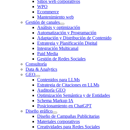
Sitios web corporativos
WPO
Ecommerce
Mantenimiento web
Gestión de canales
Análisis y optimización
Automatización y Programación
Adaptación y Distribución de Contenido
Estrategia y Planificación Digital
Integración Multicanal
Paid Media
Gestión de Redes Sociales
Consultoría
Data & Analytics
GEO
Contenidos para LLMs
Estrategia de Citaciones en LLMs
Auditoría GEO
Optimización Semántica y de Entidades
Schema Markup IA
Posicionamiento en ChatGPT
Diseño gráfico
Diseño de Campañas Publicitarias
Materiales corporativos
Creatividades para Redes Sociales