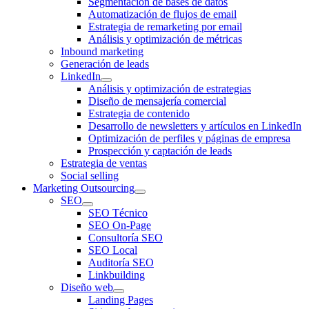
Segmentación de bases de datos
Automatización de flujos de email
Estrategia de remarketing por email
Análisis y optimización de métricas
Inbound marketing
Generación de leads
LinkedIn
Análisis y optimización de estrategias
Diseño de mensajería comercial
Estrategia de contenido
Desarrollo de newsletters y artículos en LinkedIn
Optimización de perfiles y páginas de empresa
Prospección y captación de leads
Estrategia de ventas
Social selling
Marketing Outsourcing
SEO
SEO Técnico
SEO On-Page
Consultoría SEO
SEO Local
Auditoría SEO
Linkbuilding
Diseño web
Landing Pages