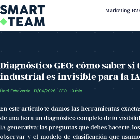
Skip
Marketing B2
to
content
Diagnóstico GEO: cómo saber si
industrial es invisible para la I
Harri Echeverría
13/04/2026
GEO
10 min
En este artículo te damos las herramientas exact
de una hora un diagnóstico completo de tu visibili
IA generativa: las preguntas que debes hacerte, lo
observar y el modelo de clasificación que usam