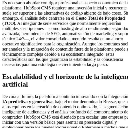
Es necesario abordar con rigor profesional el aspecto económico de la
plataforma. HubSpot CMS requiere una inversión inicial y recurrente
suele ser superior a las alternativas de código abierto de bajo costo. Si
embargo, el análisis debe centrarse en el
Costo Total de Propiedad
(TCO)
. Al integrar de serie servicios que normalmente requerirían
múltiples suscripciones —como hosting de alto rendimiento, segurida
avanzada, herramientas de SEO, automatización de marketing y sopor
técnico 24/7—, el valor consolidado a menudo resulta en un ahorro
operativo significativo para la organización. Aunque los contratos sue
ser anuales y la migración de contenido fuera de la plataforma puede 
técnicamente compleja debido a su ecosistema integrado, estas
características son las que garantizan la estabilidad y la consistencia
necesarias para una estrategia de crecimiento a largo plazo.
Escalabilidad y el horizonte de la inteligen
artificial
De cara al futuro, la plataforma continúa innovando con la integració
IA predictiva y generativa
, bajo el motor denominado Breeze, que a
a los equipos en la creación de contenido optimizado, la segmentació
inteligente de audiencias y el análisis profundo del comportamiento de
comprador. HubSpot CMS está diseñado para escalar; una empresa p
iniciar con una versión básica para asentar su presencia digital y
evolucionar hacia los niveles Professional o Enterprise a medida que 