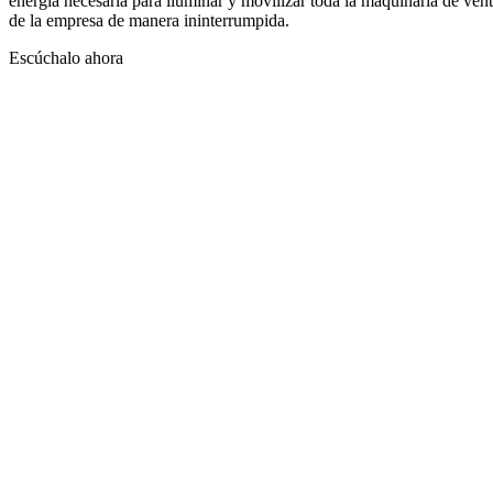
energía necesaria para iluminar y movilizar toda la maquinaria de ven
de la empresa de manera ininterrumpida.
Escúchalo ahora