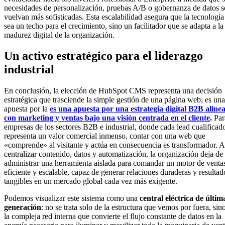
necesidades de personalización, pruebas A/B o gobernanza de datos s
vuelvan más sofisticadas. Esta escalabilidad asegura que la tecnología
sea un techo para el crecimiento, sino un facilitador que se adapta a la
madurez digital de la organización.
Un activo estratégico para el liderazgo
industrial
En conclusión, la elección de HubSpot CMS representa una decisión
estratégica que trasciende la simple gestión de una página web; es una
apuesta por la
es una apuesta por una estrategia digital B2B aline
con marketing y ventas bajo una visión centrada en el cliente
.
Par
empresas de los sectores B2B e industrial, donde cada lead cualificad
representa un valor comercial inmenso, contar con una web que
«comprende» al visitante y actúa en consecuencia es transformador. A
centralizar contenido, datos y automatización, la organización deja de
administrar una herramienta aislada para comandar un motor de venta
eficiente y escalable, capaz de generar relaciones duraderas y resultad
tangibles en un mercado global cada vez más exigente.
Podemos visualizar este sistema como una
central eléctrica de últim
generación
: no se trata solo de la estructura que vemos por fuera, sin
la compleja red interna que convierte el flujo constante de datos en la