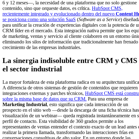
6 y 12 meses—, la necesidad de una plataforma que no solo gestione
contenido, sino que orqueste datos, es crítica.
HubSpot CMS,
recientemente integrado y evolucionado dentro del nuevo
Content H
se posiciona como una solución SaaS
(
Software as a Service
) diseñad
para unificar la creación de experiencias digitales con la potencia de u
CRM líder en el mercado. Esta integración nativa permite que los equ
de marketing, ventas y servicio al cliente colaboren en un entorno úni
eliminando los silos de información que tradicionalmente han frenado 
crecimiento de las empresas industriales.
La sinergia indisoluble entre CRM y CMS
el sector industrial
La mayor fortaleza de esta plataforma radica en su arquitectura unific
A diferencia de otros sistemas de gestión de contenidos que requieren
integraciones externas y parches técnicos,
HubSpot CMS está constru
sobre la misma base de datos que su CRM.
Para una empresa de
Marketing Industrial
, esto significa que cada interacción de un
prospecto en el sitio web —desde la descarga de una ficha técnica has
visualización de un webinar— queda registrada instantáneamente en 
perfil de contacto. Esta visibilidad de 360 grados permite a los
representantes de ventas entender el contexto exacto de un lead antes 
realizar la primera llamada, transformando las interacciones frías en
conversaciones consultivas de alto valor. En un entorno donde las