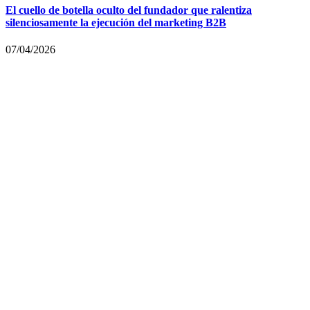
El cuello de botella oculto del fundador que ralentiza
silenciosamente la ejecución del marketing B2B
07/04/2026