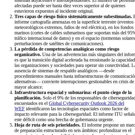
sistemas adyacentes e interdependientes. El número de persona
afectadas puede ser hasta diez veces superior al de quienes
estuvieron expuestos al incidente original.
Tres capas de riesgo físico sistemáticamente subestimadas.
E
informe cartografía amenazas en la superficie terrestre (eventos
meteorológicos extremos, fallos de red eléctrica), en los fondos
marinos (cortes de cables submarinos que soportan más del 95
tráfico internacional de datos) y en el espacio (tormentas solares
perturbaciones de satélites de comunicaciones).
La pérdida de competencias analógicas como riesgo
organizativo.
Una de las advertencias más singulares del infor
es que la transición digital acelerada ha erosionado la capacida
las organizaciones y sociedades para operar sin conectividad. L
ausencia de sistemas de respaldo analógicos —desde
procedimientos manuales hasta infraestructuras de comunicació
alternativas— convierte interrupciones gestionables en crisis de
mayor alcance.
Infraestructura espacial y submarina: el punto ciego de la
planificación.
Solo el 9% de los responsables de cibersegurida
encuestados en el
Global Cybersecurity Outlook 2026 del
WEF
identificaron las tecnologías espaciales como factor de
impacto relevante para la ciberseguridad. El informe ITU señal
este déficit como una brecha de gobernanza urgente.
Hoja de ruta de seis prioridades.
El informe propone un mar
de preparación estructurado en seis ámbitos: profundizar en el