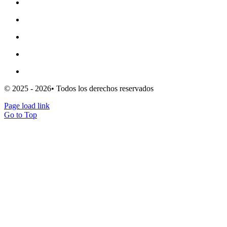
Política de privacidad
Política de cookies (UE)
Mapa del sitio
Escribe para nosotros
Clientes
© 2025 - 2026• Todos los derechos reservados
Page load link
Go to Top