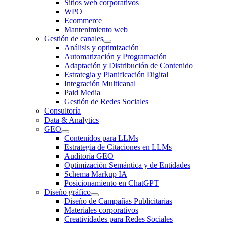
Sitios web corporativos
WPO
Ecommerce
Mantenimiento web
Gestión de canales
Análisis y optimización
Automatización y Programación
Adaptación y Distribución de Contenido
Estrategia y Planificación Digital
Integración Multicanal
Paid Media
Gestión de Redes Sociales
Consultoría
Data & Analytics
GEO
Contenidos para LLMs
Estrategia de Citaciones en LLMs
Auditoría GEO
Optimización Semántica y de Entidades
Schema Markup IA
Posicionamiento en ChatGPT
Diseño gráfico
Diseño de Campañas Publicitarias
Materiales corporativos
Creatividades para Redes Sociales