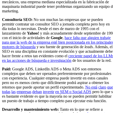
mecánicos, una empresa mediana especializada en la fabricación de
maquinaria industrial puede tener problemas organizando un equipo d
marketing.
Consultoría SEO:
No son muchas las empresas que se pueden
permitir contratar un consultor SEO a jornada completa pero hoy en
día todas lo necesitan. Desde el mes de marzo de 1995 con el
lanzamiento de
Yahoo!
y más acusadamente desde septiembre de 19
con el inicio de actividades de
Google
,
hace falta que alguien trabaje
para que la web de tu empresa esté bien posicionada en los principale
motores de búsqueda
y sea fuente de generación de
leads
. Además, el
SEO es una disciplina en constante evolución y que actualmente debe
hacer frente a retos tan evidentes como el
creciente papel de los LLM
en las acciones de búsqueda e investigación
de los usuarios de la red.
Paid:
Google ADS, LinkedIn ADS o Meta ADS son entornos
complejos que deben ser operados preferentemente por profesionales
con experiencia. Cualquier empresa puede invertir en estos canales
pero no es menos cierto que difícilmente podrá aspirar a obtener los
retornos que puede aportar un perfil experimentado.
N
o
está
claro
que
todas
las
empresas
deban
invertir
en SEM
o
S
o
cial ADS
pero lo que s
es bastante evidente es que la mayoría no se pueden permitir habilitar
un puesto de trabajo a tiempo completo para ejecutar esta función.
Desarrollo y mantenimiento web:
Tanto en lo que se refiere a