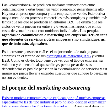
Las «conversiones» se producen mediante transacciones entre
organizaciones y estas tienen un valor económico generalmente alto.
Hay una empresa que compra y una empresa que vende. Esto deriva
muy a menudo en procesos comerciales más complejos y también má
lentos que los que se producen en entornos B2C. Se estima que los
ciclos de venta pueden ser entre 3 y 6 veces más largos que en los
casos de venta directa a consumidores individuales.
Las propias
agencias de comunicación o marketing son empresas B2B en tant
que oferentes de servicios a otras empresas y no a individuos, así
que de todo esto, algo saben
.
Es interesante pensar en cuál es el mejor modelo de trabajo para
empresas en el terreno de sus
estrategias de marketing B2B
y ventas
B2B. Como es obvio, todo tiene que ver con el tipo de empresa, su
volumen y el mercado al que se dirige, pero a pesar de estas
dependencias es posible pensar en la externalización de servicios y es
mismo nos puede llevar a entender cuestiones que aunque lo parezcan
no son evidentes.
El porqué del
marketing outsourcing
Existen motivos estructurales que explican por qué muchas empresas,
especialmente las de tipo industrial pero no solo, deciden externalizar
total o parcialmente las funciones de marketing
. Aquí van 4 de estos