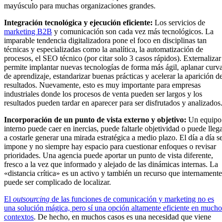
mayúsculo para muchas organizaciones grandes.
Integración tecnológica y ejecución eficiente:
Los servicios de
marketing B2B
y comunicación son cada vez más tecnológicos. La
imparable tendencia digitalizadora pone el foco en disciplinas tan
técnicas y especializadas como la analítica, la automatización de
procesos, el SEO técnico (por citar solo 3 casos rápidos). Externalizar
permite implantar nuevas tecnologías de forma más ágil, aplanar curv
de aprendizaje, estandarizar buenas prácticas y acelerar la aparición d
resultados. Nuevamente, esto es muy importante para empresas
industriales donde los procesos de venta pueden ser largos y los
resultados pueden tardar en aparecer para ser disfrutados y analizados
Incorporación de un punto de vista externo y objetivo:
Un equipo
interno puede caer en inercias, puede faltarle objetividad o puede lleg
a costarle generar una mirada estratégica a medio plazo. El día a día s
impone y no siempre hay espacio para cuestionar enfoques o revisar
prioridades. Una agencia puede aportar un punto de vista diferente,
fresco a la vez que informado y alejado de las dinámicas internas. La
«distancia crítica» es un activo y también un recurso que internamente
puede ser complicado de localizar.
El
outsourcin
g
de las funciones de comunicación y marketing no es
una solución mágica, pero sí una opción altamente eficiente en mucho
contextos
. De hecho, en muchos casos es una necesidad que viene