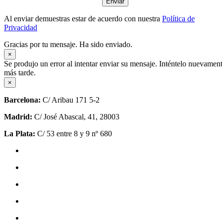
Enviar
Al enviar demuestras estar de acuerdo con nuestra
Política de
Privacidad
Gracias por tu mensaje. Ha sido enviado.
×
Se produjo un error al intentar enviar su mensaje. Inténtelo nuevamen
más tarde.
×
Barcelona:
C/ Aribau 171 5-2
Madrid:
C/ José Abascal, 41, 28003
La Plata:
C/ 53 entre 8 y 9 nº 680
Política de privacidad
Política de cookies (UE)
Mapa del sitio
Escribe para nosotros
Clientes