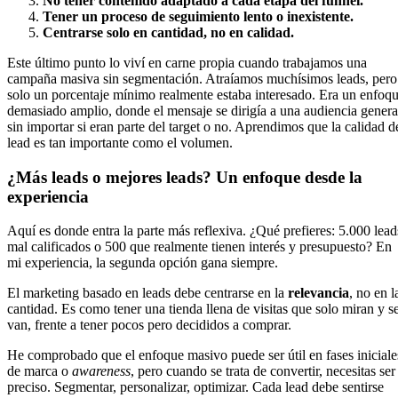
No tener contenido adaptado a cada etapa del funnel.
Tener un proceso de seguimiento lento o inexistente.
Centrarse solo en cantidad, no en calidad.
Este último punto lo viví en carne propia cuando trabajamos una
campaña masiva sin segmentación. Atraíamos muchísimos leads, pero
solo un porcentaje mínimo realmente estaba interesado. Era un enfoq
demasiado amplio, donde el mensaje se dirigía a una audiencia genera
sin importar si eran parte del target o no. Aprendimos que la calidad d
lead es tan importante como el volumen.
¿Más leads o mejores leads? Un enfoque desde la
experiencia
Aquí es donde entra la parte más reflexiva. ¿Qué prefieres: 5.000 lead
mal calificados o 500 que realmente tienen interés y presupuesto? En
mi experiencia, la segunda opción gana siempre.
El marketing basado en leads debe centrarse en la
relevancia
, no en l
cantidad. Es como tener una tienda llena de visitas que solo miran y s
van, frente a tener pocos pero decididos a comprar.
He comprobado que el enfoque masivo puede ser útil en fases iniciale
de marca o
awareness
, pero cuando se trata de convertir, necesitas ser
preciso. Segmentar, personalizar, optimizar. Cada lead debe sentirse