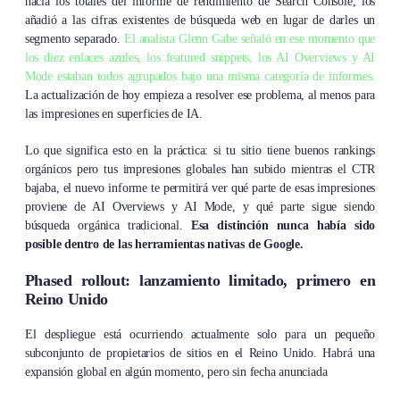
hacia los totales del informe de rendimiento de Search Console, los
añadió a las cifras existentes de búsqueda web en lugar de darles un
segmento separado.
El analista Glenn Gabe señaló en ese momento que
los diez enlaces azules, los featured snippets, los AI Overviews y AI
Mode estaban todos agrupados bajo una misma categoría de informes.
La actualización de hoy empieza a resolver ese problema, al menos para
las impresiones en superficies de IA.
Lo que significa esto en la práctica: si tu sitio tiene buenos rankings
orgánicos pero tus impresiones globales han subido mientras el CTR
bajaba, el nuevo informe te permitirá ver qué parte de esas impresiones
proviene de AI Overviews y AI Mode, y qué parte sigue siendo
búsqueda orgánica tradicional.
Esa distinción nunca había sido
posible dentro de las herramientas nativas de Google.
Phased rollout: lanzamiento limitado, primero en
Reino Unido
El despliegue está ocurriendo actualmente solo para un pequeño
subconjunto de propietarios de sitios en el Reino Unido. Habrá una
expansión global en algún momento, pero sin fecha anunciada