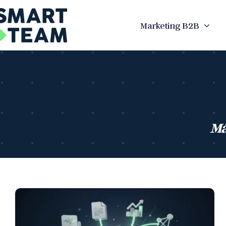
Skip
to
Marketing B2B
content
Má