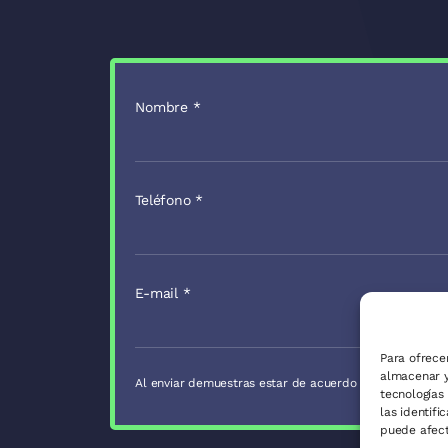
Nombre
*
Teléfono
*
E-mail
*
Para ofrece
almacenar y
Al enviar demuestras estar de acuerdo con nuestra
Pol
tecnologías
las identifi
puede afect