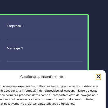
Empresa
*
Mensaje
*
Enviar
Gestionar consentimiento
r las mejores experiencias, utilizamos tecnologías como las cookies para
/o acceder a la información del dispositivo. El consentimiento de estas
ítica de Privacidad
 nos permitirá procesar datos como el comportamiento de navegación o
caciones únicas en este sitio. No consentir o retirar el consentimiento,
ar negativamente a ciertas características y funciones.