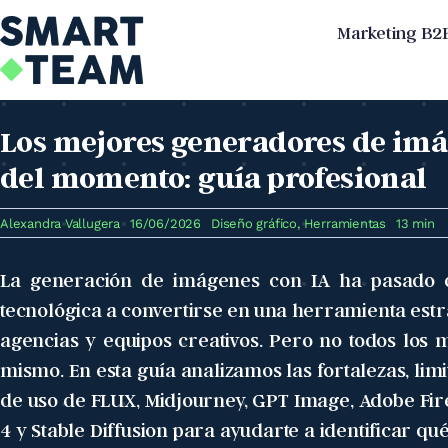
Skip
Marketing B2
to
content
Los mejores generadores de imá
del momento: guía profesional
Alexandra Vallugera
16/06/2026
Diseño gráfico
,
Herramientas
13 min
La generación de imágenes con IA ha pasado 
tecnológica a convertirse en una herramienta est
agencias y equipos creativos. Pero no todos los 
mismo. En esta guía analizamos las fortalezas, limi
de uso de FLUX, Midjourney, GPT Image, Adobe Fir
4 y Stable Diffusion para ayudarte a identificar q