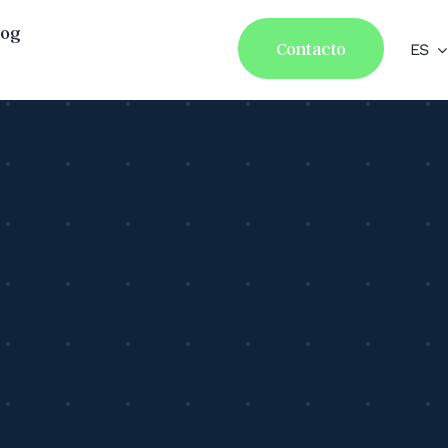
log
Contacto
ES