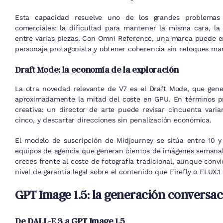
Esta capacidad resuelve uno de los grandes problemas 
comerciales: la dificultad para mantener la misma cara, 
entre varias piezas. Con Omni Reference, una marca puede e
personaje protagonista y obtener coherencia sin retoques ma
Draft Mode: la economía de la exploración
La otra novedad relevante de V7 es el Draft Mode, que gen
aproximadamente la mitad del coste en GPU. En términos prá
creativa: un director de arte puede revisar cincuenta vari
cinco, y descartar direcciones sin penalización económica.
El modelo de suscripción de Midjourney se sitúa entre 10 y
equipos de agencia que generan cientos de imágenes semanale
creces frente al coste de fotografía tradicional, aunque con
nivel de garantía legal sobre el contenido que Firefly o FLUX.1 
GPT Image 1.5: la generación conversa
De DALL-E 3 a GPT Image 1.5