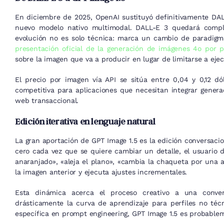
En diciembre de 2025, OpenAI sustituyó definitivamente DA
nuevo modelo nativo multimodal. DALL-E 3 quedará compl
evolución no es solo técnica: marca un cambio de paradigm
presentación oficial de la generación de imágenes 4o por 
sobre la imagen que va a producir en lugar de limitarse a eje
El precio por imagen vía API se sitúa entre 0,04 y 0,12 dó
competitiva para aplicaciones que necesitan integrar gene
web transaccional.
Edición iterativa en lenguaje natural
La gran aportación de GPT Image 1.5 es la edición conversaci
cero cada vez que se quiere cambiar un detalle, el usuario 
anaranjado», «aleja el plano», «cambia la chaqueta por una 
la imagen anterior y ejecuta ajustes incrementales.
Esta dinámica acerca el proceso creativo a una conv
drásticamente la curva de aprendizaje para perfiles no téc
específica en prompt engineering, GPT Image 1.5 es probable