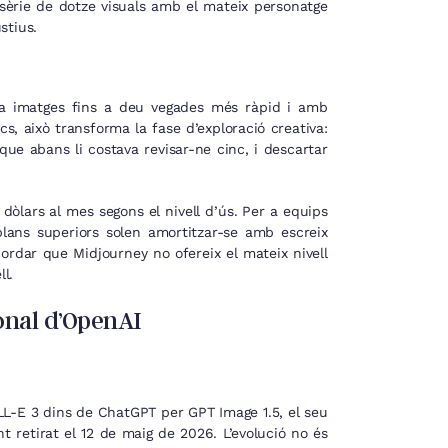
èrie de dotze visuals amb el mateix personatge
stius.
era imatges fins a deu vegades més ràpid i amb
, això transforma la fase d’exploració creativa:
que abans li costava revisar-ne cinc, i descartar
dòlars al mes segons el nivell d’ús. Per a equips
lans superiors solen amortitzar-se amb escreix
cordar que Midjourney no ofereix el mateix nivell
ll.
onal d’OpenAI
LL-E 3 dins de ChatGPT per GPT Image 1.5, el seu
retirat el 12 de maig de 2026. L’evolució no és