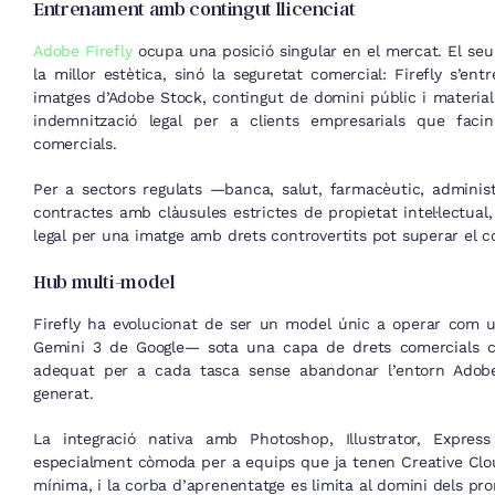
Entrenament amb contingut llicenciat
Adobe Firefly
ocupa una posició singular en el mercat. El seu 
la millor estètica, sinó la seguretat comercial: Firefly s’en
imatges d’Adobe Stock, contingut de domini públic i materia
indemnització legal per a clients empresarials que fac
comercials.
Per a sectors regulats —banca, salut, farmacèutic, admini
contractes amb clàusules estrictes de propietat intel·lectual
legal per una imatge amb drets controvertits pot superar el co
Hub multi-model
Firefly ha evolucionat de ser un model únic a operar com 
Gemini 3 de Google— sota una capa de drets comercials cla
adequat per a cada tasca sense abandonar l’entorn Adobe, 
generat.
La integració nativa amb Photoshop, Illustrator, Expres
especialment còmoda per a equips que ja tenen Creative Clou
mínima, i la corba d’aprenentatge es limita al domini dels pr