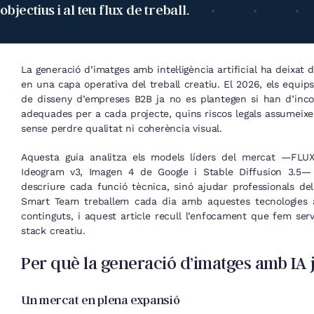
objectius i al teu flux de treball.
La generació d’imatges amb intel·ligència artificial ha deixat 
en una capa operativa del treball creatiu. El 2026, els equip
de disseny d’empreses B2B ja no es plantegen si han d’inco
adequades per a cada projecte, quins riscos legals assumeixen
sense perdre qualitat ni coherència visual.
Aquesta guia analitza els models líders del mercat —FLUX,
Ideogram v3, Imagen 4 de Google i Stable Diffusion 3.5—
descriure cada funció tècnica, sinó ajudar professionals del
Smart Team treballem cada dia amb aquestes tecnologies a
continguts, i aquest article recull l’enfocament que fem se
stack creatiu.
Per què la generació d’imatges amb IA j
Un mercat en plena expansió