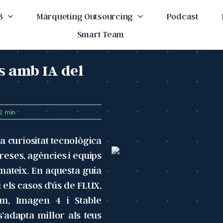
B
Màrqueting Outsourcing
Podcast
Smart Team
s amb IA del
2 min
 curiositat tecnològica
reses, agències i equips
mateix. En aquesta guia
 i els casos d’ús de FLUX,
am, Imagen 4 i Stable
s’adapta millor als teus