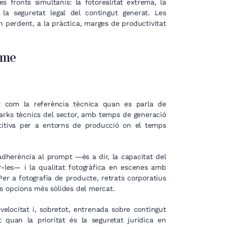
s fronts simultanis: la fotorealitat extrema, la
a seguretat legal del contingut generat. Les
 perdent, a la pràctica, marges de productivitat
isme
at com la referència tècnica quan es parla de
marks tècnics del sector, amb temps de generació
itiva per a entorns de producció on el temps
adherència al prompt —és a dir, la capacitat del
r-les— i la qualitat fotogràfica en escenes amb
Per a fotografia de producte, retrats corporatius
s opcions més sòlides del mercat.
velocitat i, sobretot, entrenada sobre contingut
nt quan la prioritat és la seguretat jurídica en