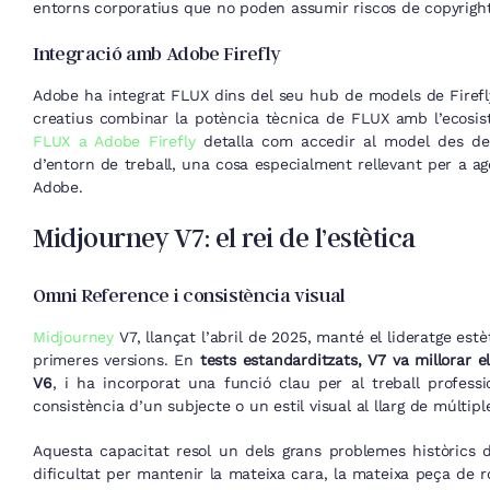
entorns corporatius que no poden assumir riscos de copyright
Integració amb Adobe Firefly
Adobe ha integrat FLUX dins del seu hub de models de Firefl
creatius combinar la potència tècnica de FLUX amb l’ecosi
FLUX a Adobe Firefly
detalla com accedir al model des de P
d’entorn de treball, una cosa especialment rellevant per a a
Adobe.
Midjourney V7: el rei de l’estètica
Omni Reference i consistència visual
Midjourney
V7, llançat l’abril de 2025, manté el lideratge est
primeres versions. En
tests estandarditzats, V7 va millorar 
V6
, i ha incorporat una funció clau per al treball profes
consistència d’un subjecte o un estil visual al llarg de múltip
Aquesta capacitat resol un dels grans problemes històrics 
dificultat per mantenir la mateixa cara, la mateixa peça de 