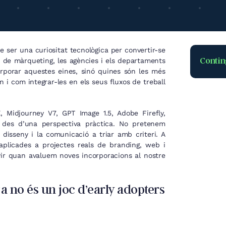
de ser una curiositat tecnològica per convertir-se
Contin
s de màrqueting, les agències i els departaments
rporar aquestes eines, sinó quines són les més
 i com integrar-les en els seus fluxos de treball
 Midjourney V7, GPT Image 1.5, Adobe Firefly,
 des d’una perspectiva pràctica. No pretenem
 disseny i la comunicació a triar amb criteri. A
plicades a projectes reals de branding, web i
rvir quan avaluem noves incorporacions al nostre
a no és un joc d’early adopters