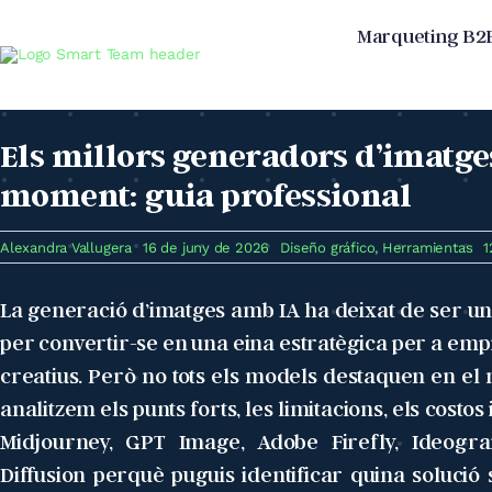
Skip
Marqueting B2
to
content
Els millors generadors d’imatge
moment: guia professional
Alexandra Vallugera
16 de juny de 2026
Diseño gráfico
,
Herramientas
1
La generació d’imatges amb IA ha deixat de ser una
per convertir-se en una eina estratègica per a emp
creatius. Però no tots els models destaquen en el 
analitzem els punts forts, les limitacions, els costos
Midjourney, GPT Image, Adobe Firefly, Ideogr
Diffusion perquè puguis identificar quina solució 