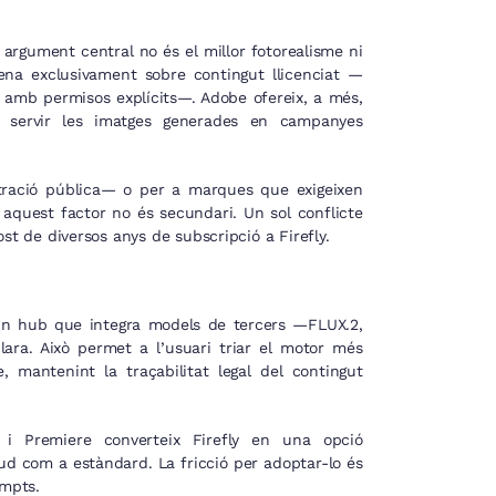
argument central no és el millor fotorealisme ni
trena exclusivament sobre contingut llicenciat —
l amb permisos explícits—. Adobe ofereix, a més,
in servir les imatges generades en campanyes
stració pública— o per a marques que exigeixen
, aquest factor no és secundari. Un sol conflicte
st de diversos anys de subscripció a Firefly.
un hub que integra models de tercers —FLUX.2,
ra. Això permet a l’usuari triar el motor més
mantenint la traçabilitat legal del contingut
s i Premiere converteix Firefly en una opció
d com a estàndard. La fricció per adoptar-lo és
ompts.