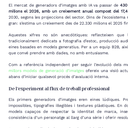
El mercat de generadors d’imatges amb IA va passar de
430 
milions el 2026, amb un creixement anual compost del 17,
2030, segons les projeccions del sector. Dins de l’ecosistema 
gran: s’estima un creixement des de 22.330 milions el 2025 fi
Aquestes xifres no són anecdòtiques: reflecteixen que 
tradicionalment dedicats a fotografia d’estoc, producció audi
eines basades en models generatius. Per a un equip B2B, aix
que convé prendre amb dades, no amb entusiasme.
Com a referència independent per seguir l’evolució dels m
millors models de generació d’imatges
ofereix una visió actu
abans d’iniciar qualsevol procés d’avaluació interna.
De l’experiment al flux de treball professional
Els primers generadors d’imatges eren eines lúdiques. Pr
impossibles, tipografies il·legibles i textures plàstiques. En 
models capaços de respectar la identitat de marca, inser
consistència d’un personatge al llarg d’una sèrie i oferir reso