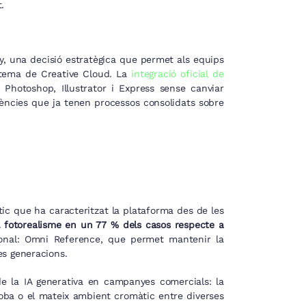
.
y, una decisió estratègica que permet als equips
stema de Creative Cloud. La
integració oficial de
hotoshop, Illustrator i Express sense canviar
gències que ja tenen processos consolidats sobre
ètic que ha caracteritzat la plataforma des de les
el fotorealisme en un 77 % dels casos respecte a
sional: Omni Reference, que permet mantenir la
les generacions.
de la IA generativa en campanyes comercials: la
roba o el mateix ambient cromàtic entre diverses