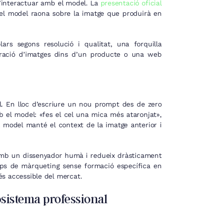
’interactuar amb el model. La
presentació oficial
el model raona sobre la imatge que produirà en
ars segons resolució i qualitat, una forquilla
eració d’imatges dins d’un producte o una web
al. En lloc d’escriure un nou prompt des de zero
b el model: «fes el cel una mica més ataronjat»,
l model manté el context de la imatge anterior i
amb un dissenyador humà i redueix dràsticament
uips de màrqueting sense formació específica en
s accessible del mercat.
osistema professional