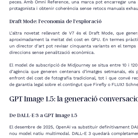
peces. Amb Omni Reference, una marca pot encarregar una s
protagonista i obtenir coherència sense retocs manuals exhau
Draft Mode: l’economia de l’exploració
L’altra novetat rellevant de V7 és el Draft Mode, que gen
aproximadament la meitat del cost en GPU. En termes pràctics
un director d’art pot revisar cinquanta variants en el temps 
direccions sense penalització econòmica.
El model de subscripció de Midjourney se situa entre 10 i 120 
d’agència que generen centenars d’imatges setmanals, els p
enfront del cost de fotografia tradicional, tot i que convé re
de garantia legal sobre el contingut que Firefly o FLUX.1 Schne
GPT Image 1.5: la generació conversaci
De DALL-E 3 a GPT Image 1.5
El desembre de 2025, OpenAI va substituir definitivament DA
nou model natiu multimodal. DALL-E 3 quedarà completament 