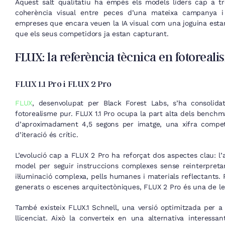
Aquest salt qualitatiu ha empès els models líders cap a tre
coherència visual entre peces d’una mateixa campanya i l
empreses que encara veuen la IA visual com una joguina estan
que els seus competidors ja estan capturant.
FLUX: la referència tècnica en fotoreal
FLUX 1.1 Pro i FLUX 2 Pro
FLUX
, desenvolupat per Black Forest Labs, s’ha consolid
fotorealisme pur. FLUX 1.1 Pro ocupa la part alta dels bench
d’aproximadament 4,5 segons per imatge, una xifra compet
d’iteració és crític.
L’evolució cap a FLUX 2 Pro ha reforçat dos aspectes clau: l’
model per seguir instruccions complexes sense reinterpreta
il·luminació complexa, pells humanes i materials reflectants. 
generats o escenes arquitectòniques, FLUX 2 Pro és una de le
També existeix FLUX.1 Schnell, una versió optimitzada per a 
llicenciat. Això la converteix en una alternativa interessa