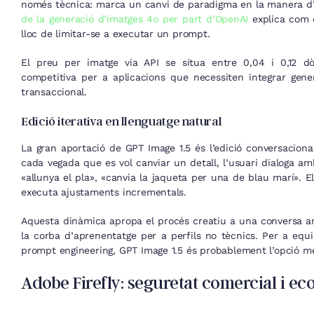
només tècnica: marca un canvi de paradigma en la manera d
de la generació d’imatges 4o per part d’OpenAI
explica com 
lloc de limitar-se a executar un prompt.
El preu per imatge via API se situa entre 0,04 i 0,12 dòl
competitiva per a aplicacions que necessiten integrar gen
transaccional.
Edició iterativa en llenguatge natural
La gran aportació de GPT Image 1.5 és l’edició conversacion
cada vegada que es vol canviar un detall, l’usuari dialoga am
«allunya el pla», «canvia la jaqueta per una de blau marí». E
executa ajustaments incrementals.
Aquesta dinàmica apropa el procés creatiu a una conversa 
la corba d’aprenentatge per a perfils no tècnics. Per a eq
prompt engineering, GPT Image 1.5 és probablement l’opció mé
Adobe Firefly: seguretat comercial i ec