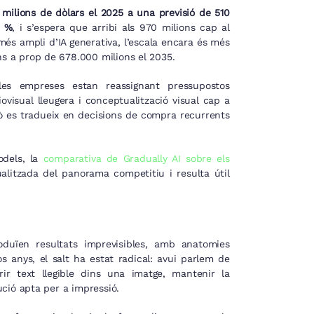
milions de dòlars el 2025 a una previsió de 510
4 %
, i s’espera que arribi als 970 milions cap al
més ampli d’IA generativa, l’escala encara és més
ns a prop de 678.000 milions el 2035.
les empreses estan reassignant pressupostos
ovisual lleugera i conceptualització visual cap a
ò es tradueix en decisions de compra recurrents
odels, la
comparativa de Gradually AI sobre els
alitzada del panorama competitiu i resulta útil
oduïen resultats imprevisibles, amb anatomies
dos anys, el salt ha estat radical: avui parlem de
ir text llegible dins una imatge, mantenir la
lució apta per a impressió.