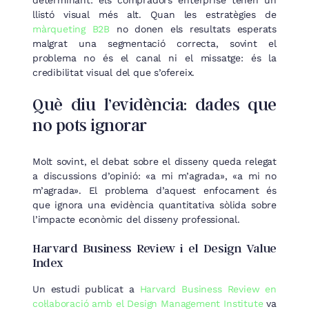
determinant: els compradors enterprise tenen un
llistó visual més alt. Quan les estratègies de
màrqueting B2B
no donen els resultats esperats
malgrat una segmentació correcta, sovint el
problema no és el canal ni el missatge: és la
credibilitat visual del que s’ofereix.
Què diu l’evidència: dades que
no pots ignorar
Molt sovint, el debat sobre el disseny queda relegat
a discussions d’opinió: «a mi m’agrada», «a mi no
m’agrada». El problema d’aquest enfocament és
que ignora una evidència quantitativa sòlida sobre
l’impacte econòmic del disseny professional.
Harvard Business Review i el Design Value
Index
Un estudi publicat a
Harvard Business Review en
col·laboració amb el Design Management Institute
va