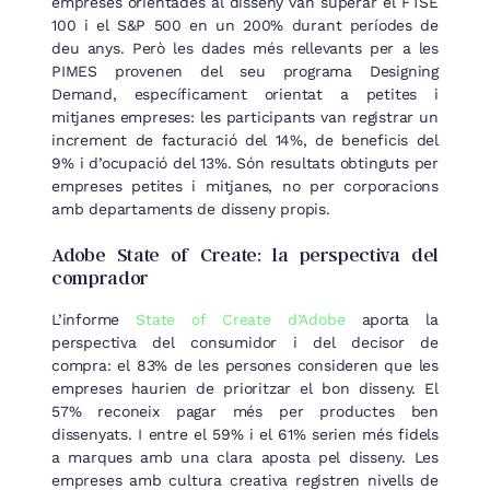
empreses orientades al disseny van superar el FTSE
100 i el S&P 500 en un 200% durant períodes de
deu anys. Però les dades més rellevants per a les
PIMES provenen del seu programa Designing
Demand, específicament orientat a petites i
mitjanes empreses: les participants van registrar un
increment de facturació del 14%, de beneficis del
9% i d’ocupació del 13%. Són resultats obtinguts per
empreses petites i mitjanes, no per corporacions
amb departaments de disseny propis.
Adobe State of Create: la perspectiva del
comprador
L’informe
State of Create d’Adobe
aporta la
perspectiva del consumidor i del decisor de
compra: el 83% de les persones consideren que les
empreses haurien de prioritzar el bon disseny. El
57% reconeix pagar més per productes ben
dissenyats. I entre el 59% i el 61% serien més fidels
a marques amb una clara aposta pel disseny. Les
empreses amb cultura creativa registren nivells de