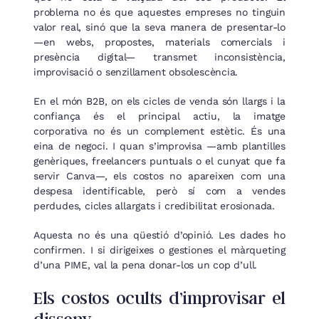
problema no és que aquestes empreses no tinguin
valor real, sinó que la seva manera de presentar-lo
—en webs, propostes, materials comercials i
presència digital— transmet inconsistència,
improvisació o senzillament obsolescència.
En el món B2B, on els cicles de venda són llargs i la
confiança és el principal actiu, la imatge
corporativa no és un complement estètic. És una
eina de negoci. I quan s’improvisa —amb plantilles
genèriques, freelancers puntuals o el cunyat que fa
servir Canva—, els costos no apareixen com una
despesa identificable, però sí com a vendes
perdudes, cicles allargats i credibilitat erosionada.
Aquesta no és una qüestió d’opinió. Les dades ho
confirmen. I si dirigeixes o gestiones el màrqueting
d’una PIME, val la pena donar-los un cop d’ull.
Els costos ocults d’improvisar el