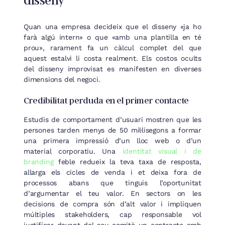
disseny
Quan una empresa decideix que el disseny «ja ho
farà algú intern» o que «amb una plantilla en té
prou», rarament fa un càlcul complet del que
aquest estalvi li costa realment. Els costos ocults
del disseny improvisat es manifesten en diverses
dimensions del negoci.
Credibilitat perduda en el primer contacte
Estudis de comportament d’usuari mostren que les
persones tarden menys de 50 mil·lisegons a formar
una primera impressió d’un lloc web o d’un
material corporatiu. Una
identitat visual i de
branding
feble redueix la teva taxa de resposta,
allarga els cicles de venda i et deixa fora de
processos abans que tinguis l’oportunitat
d’argumentar el teu valor. En sectors on les
decisions de compra són d’alt valor i impliquen
múltiples stakeholders, cap responsable vol
justificar davant del seu comitè un contracte amb