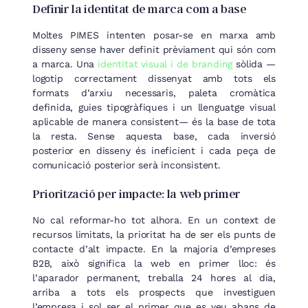
Definir la identitat de marca com a base
Moltes PIMES intenten posar-se en marxa amb
disseny sense haver definit prèviament qui són com
a marca. Una
identitat visual i de branding
sòlida —
logotip correctament dissenyat amb tots els
formats d’arxiu necessaris, paleta cromàtica
definida, guies tipogràfiques i un llenguatge visual
aplicable de manera consistent— és la base de tota
la resta. Sense aquesta base, cada inversió
posterior en disseny és ineficient i cada peça de
comunicació posterior serà inconsistent.
Priorització per impacte: la web primer
No cal reformar-ho tot alhora. En un context de
recursos limitats, la prioritat ha de ser els punts de
contacte d’alt impacte. En la majoria d’empreses
B2B, això significa la web en primer lloc: és
l’aparador permanent, treballa 24 hores al dia,
arriba a tots els prospects que investiguen
l’empresa i sol ser el primer que es veu abans de