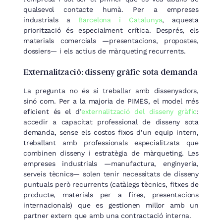
qualsevol contacte humà. Per a empreses
industrials a
Barcelona i Catalunya
, aquesta
priorització és especialment crítica. Després, els
materials comercials —presentacions, propostes,
dossiers— i els actius de màrqueting recurrents.
Externalització: disseny gràfic sota demanda
La pregunta no és si treballar amb dissenyadors,
sinó com. Per a la majoria de PIMES, el model més
eficient és el d’
externalització del disseny gràfic
:
accedir a capacitat professional de disseny sota
demanda, sense els costos fixos d’un equip intern,
treballant amb professionals especialitzats que
combinen disseny i estratègia de màrqueting. Les
empreses industrials —manufactura, enginyeria,
serveis tècnics— solen tenir necessitats de disseny
puntuals però recurrents (catàlegs tècnics, fitxes de
producte, materials per a fires, presentacions
internacionals) que es gestionen millor amb un
partner extern que amb una contractació interna.