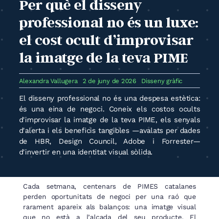
Per què el disseny
professional no és un luxe:
el cost ocult d’improvisar
la imatge de la teva PIME
Alexandra Vallugera
2 de juny de 2026
Disseny gràfic
El disseny professional no és una despesa estètica:
és una eina de negoci. Coneix els costos ocults
d'improvisar la imatge de la teva PIME, els senyals
d'alerta i els beneficis tangibles —avalats per dades
de HBR, Design Council, Adobe i Forrester—
d'invertir en una identitat visual sòlida.
Cada setmana, centenars de PIMES catalanes
perden oportunitats de negoci per una raó que
rarament apareix als balanços: una imatge visual
que no està a l’alçada del seu producte. El