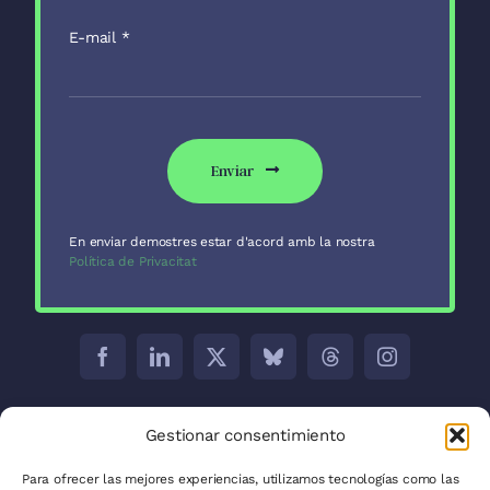
E-mail
*
Enviar
En enviar demostres estar d'acord amb la nostra
Política de Privacitat
Barcelona:
C/ Aribau 171 5-2
Gestionar consentimiento
Madrid:
C/ José Abascal, 41, 28003
Para ofrecer las mejores experiencias, utilizamos tecnologías como las