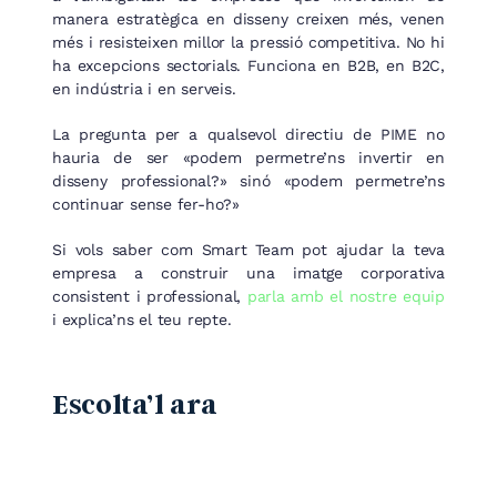
manera estratègica en disseny creixen més, venen
més i resisteixen millor la pressió competitiva. No hi
ha excepcions sectorials. Funciona en B2B, en B2C,
en indústria i en serveis.
La pregunta per a qualsevol directiu de PIME no
hauria de ser «podem permetre’ns invertir en
disseny professional?» sinó «podem permetre’ns
continuar sense fer-ho?»
Si vols saber com Smart Team pot ajudar la teva
empresa a construir una imatge corporativa
consistent i professional,
parla amb el nostre equip
i explica’ns el teu repte.
Escolta’l ara