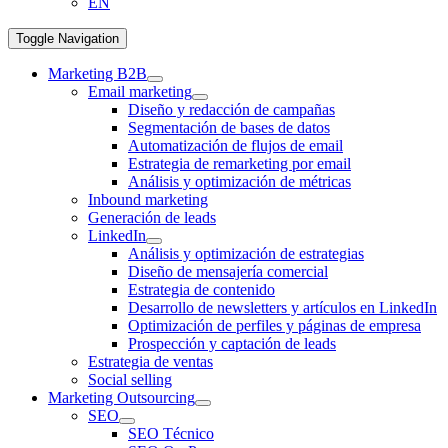
EN
Toggle Navigation
Marketing B2B
Email marketing
Diseño y redacción de campañas
Segmentación de bases de datos
Automatización de flujos de email
Estrategia de remarketing por email
Análisis y optimización de métricas
Inbound marketing
Generación de leads
LinkedIn
Análisis y optimización de estrategias
Diseño de mensajería comercial
Estrategia de contenido
Desarrollo de newsletters y artículos en LinkedIn
Optimización de perfiles y páginas de empresa
Prospección y captación de leads
Estrategia de ventas
Social selling
Marketing Outsourcing
SEO
SEO Técnico