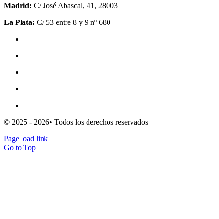
Madrid:
C/ José Abascal, 41, 28003
La Plata:
C/ 53 entre 8 y 9 nº 680
Política de privacidad
Política de cookies (UE)
Mapa del sitio
Escribe para nosotros
Clientes
© 2025 - 2026• Todos los derechos reservados
Page load link
Go to Top