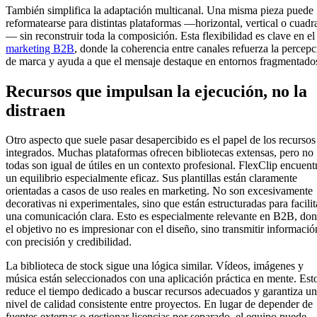
También simplifica la adaptación multicanal. Una misma pieza puede
reformatearse para distintas plataformas —horizontal, vertical o cuad
— sin reconstruir toda la composición. Esta flexibilidad es clave en el
marketing B2B
, donde la coherencia entre canales refuerza la percep
de marca y ayuda a que el mensaje destaque en entornos fragmentado
Recursos que impulsan la ejecución, no la
distraen
Otro aspecto que suele pasar desapercibido es el papel de los recursos
integrados. Muchas plataformas ofrecen bibliotecas extensas, pero no
todas son igual de útiles en un contexto profesional. FlexClip encuent
un equilibrio especialmente eficaz. Sus plantillas están claramente
orientadas a casos de uso reales en marketing. No son excesivamente
decorativas ni experimentales, sino que están estructuradas para facilit
una comunicación clara. Esto es especialmente relevante en B2B, do
el objetivo no es impresionar con el diseño, sino transmitir informació
con precisión y credibilidad.
La biblioteca de stock sigue una lógica similar. Vídeos, imágenes y
música están seleccionados con una aplicación práctica en mente. Est
reduce el tiempo dedicado a buscar recursos adecuados y garantiza un
nivel de calidad consistente entre proyectos. En lugar de depender de
fuentes externas o gestionar licencias por separado, el equipo puede