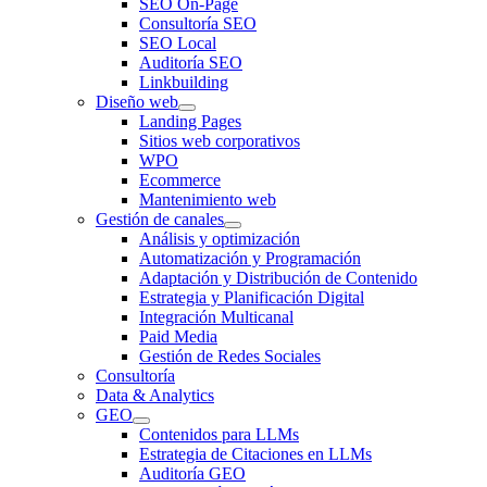
SEO On-Page
Consultoría SEO
SEO Local
Auditoría SEO
Linkbuilding
Diseño web
Landing Pages
Sitios web corporativos
WPO
Ecommerce
Mantenimiento web
Gestión de canales
Análisis y optimización
Automatización y Programación
Adaptación y Distribución de Contenido
Estrategia y Planificación Digital
Integración Multicanal
Paid Media
Gestión de Redes Sociales
Consultoría
Data & Analytics
GEO
Contenidos para LLMs
Estrategia de Citaciones en LLMs
Auditoría GEO