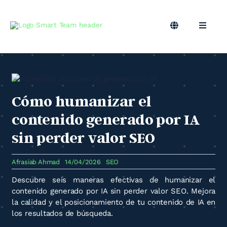
Skip
to
content
Toggle
Toggle
Navigation
Naviga
ES
Marketing B2B
Marketing Outsourcing
Cómo humanizar el
contenido generado por IA
Podcast
sin perder valor SEO
Blog
Afrasiab Ahmad
14/04/2026
SEO
Descubre seis maneras efectivas de humanizar el
Smart Team
contenido generado por IA sin perder valor SEO. Mejora
la calidad y el posicionamiento de tu contenido de IA en
los resultados de búsqueda.