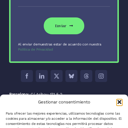
Enviar
Al enviar demuestras estar de acuerdo con nuestra
Política de Privacidad
Barcelona:
C/ Aribau 171 5-2
Gestionar consentimiento
Madrid:
C/ José Abascal, 41, 28003
Para ofrecer las mejores experiencias, utilizamos tecnologías como las
La Plata:
C/ 53 entre 8 y 9 nº 680
cookies para almacenar y/o acceder a la información del dispositivo. El
consentimiento de estas tecnologías nos permitirá procesar datos