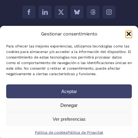
Barcelona:
C/ Aribau 171 5-2
Gestionar consentimiento
Madrid:
C/ José Abascal, 41, 28003
Para ofrecer las mejores experiencias, utilizamos tecnologías como las
cookies para almacenar y/o acceder a la información del dispositivo. El
La Plata:
C/ 53 entre 8 i 9 núm. 680
consentimiento de estas tecnologías nos permitirá procesar datos
como el comportamiento de navegación o las identificaciones únicas en
Política de privadesa
este sitio. No consentir o retirar el consentimiento, puede afectar
negativamente a ciertas características y funciones.
Política de cookies (UE)
Aceptar
Mapa del lloc
Escriu per a nosaltres
Denegar
Clients
Ver preferencias
© 2025 - 2026 • All Rights Reserved
Política de cookies
Política de Privacitat