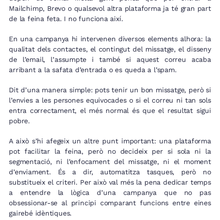
Mailchimp, Brevo o qualsevol altra plataforma ja té gran part
de la feina feta. I no funciona així.
En una campanya hi intervenen diversos elements alhora: la
qualitat dels contactes, el contingut del missatge, el disseny
de l’email, l’assumpte i també si aquest correu acaba
arribant a la safata d’entrada o es queda a l’spam.
Dit d’una manera simple: pots tenir un bon missatge, però si
l’envies a les persones equivocades o si el correu ni tan sols
entra correctament, el més normal és que el resultat sigui
pobre.
A això s’hi afegeix un altre punt important: una plataforma
pot facilitar la feina, però no decideix per si sola ni la
segmentació, ni l’enfocament del missatge, ni el moment
d’enviament. És a dir, automatitza tasques, però no
substitueix el criteri. Per això val més la pena dedicar temps
a entendre la lògica d’una campanya que no pas
obsessionar-se al principi comparant funcions entre eines
gairebé idèntiques.