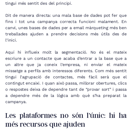
tingui més sentit des del principi.
Dit de manera directa: una mala base de dades pot fer que
fins i tot una campanya correcta funcioni malament. En
canvi, unes bases de dades per a email màrqueting més ben
treballades ajuden a prendre decisions més útils des de
l’inici.
Aquí hi influeix molt la segmentació. No és el mateix
escriure a un contacte que acaba d’entrar a la base que a
un altre que ja coneix l’empresa, ni enviar el mateix
missatge a perfils amb interessos diferents. Com més sentit
tingui l’agrupació de contactes, més fàcil serà que el
contingut encaixi. I quan això passa, millorar obertures, clics
o respostes deixa de dependre tant de “provar sort” i passa
a dependre més de la lògica amb què s’ha preparat la
campanya.
Les plataformes no són l’únic: hi ha
més recursos que ajuden