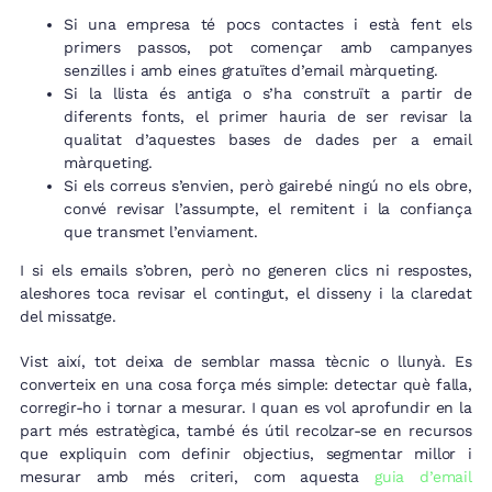
Si una empresa té pocs contactes i està fent els
primers passos, pot començar amb campanyes
senzilles i amb eines gratuïtes d’email màrqueting.
Si la llista és antiga o s’ha construït a partir de
diferents fonts, el primer hauria de ser revisar la
qualitat d’aquestes bases de dades per a email
màrqueting.
Si els correus s’envien, però gairebé ningú no els obre,
convé revisar l’assumpte, el remitent i la confiança
que transmet l’enviament.
I si els emails s’obren, però no generen clics ni respostes,
aleshores toca revisar el contingut, el disseny i la claredat
del missatge.
Vist així, tot deixa de semblar massa tècnic o llunyà. Es
converteix en una cosa força més simple: detectar què falla,
corregir-ho i tornar a mesurar. I quan es vol aprofundir en la
part més estratègica, també és útil recolzar-se en recursos
que expliquin com definir objectius, segmentar millor i
mesurar amb més criteri, com aquesta
guia d’email