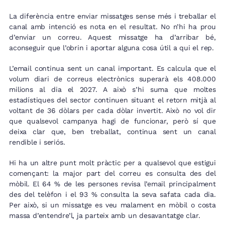
La diferència entre enviar missatges sense més i treballar el
canal amb intenció es nota en el resultat. No n’hi ha prou
d’enviar un correu. Aquest missatge ha d’arribar bé,
aconseguir que l’obrin i aportar alguna cosa útil a qui el rep.
L’email continua sent un canal important. Es calcula que el
volum diari de correus electrònics superarà els 408.000
milions al dia el 2027. A això s’hi suma que moltes
estadístiques del sector continuen situant el retorn mitjà al
voltant de 36 dòlars per cada dòlar invertit. Això no vol dir
que qualsevol campanya hagi de funcionar, però sí que
deixa clar que, ben treballat, continua sent un canal
rendible i seriós.
Hi ha un altre punt molt pràctic per a qualsevol que estigui
començant: la major part del correu es consulta des del
mòbil. El 64 % de les persones revisa l’email principalment
des del telèfon i el 93 % consulta la seva safata cada dia.
Per això, si un missatge es veu malament en mòbil o costa
massa d’entendre’l, ja parteix amb un desavantatge clar.