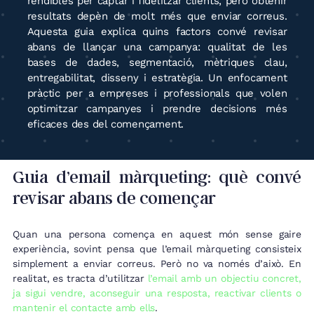
rendibles per captar i fidelitzar clients, però obtenir
resultats depèn de molt més que enviar correus.
Aquesta guia explica quins factors convé revisar
abans de llançar una campanya: qualitat de les
bases de dades, segmentació, mètriques clau,
entregabilitat, disseny i estratègia. Un enfocament
pràctic per a empreses i professionals que volen
optimitzar campanyes i prendre decisions més
eficaces des del començament.
Guia d’email màrqueting: què convé
revisar abans de començar
Quan una persona comença en aquest món sense gaire
experiència, sovint pensa que l’email màrqueting consisteix
simplement a enviar correus. Però no va només d’això. En
realitat, es tracta d’utilitzar
l’email amb un objectiu concret,
ja sigui vendre, aconseguir una resposta, reactivar clients o
mantenir el contacte amb ells
.