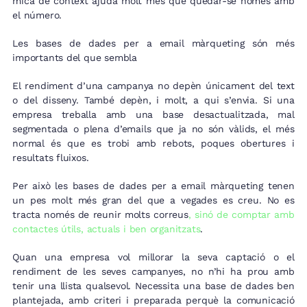
mica de context ajuda molt més que quedar-se només amb
el número.
Les bases de dades per a email màrqueting són més
importants del que sembla
El rendiment d’una campanya no depèn únicament del text
o del disseny. També depèn, i molt, a qui s’envia. Si una
empresa treballa amb una base desactualitzada, mal
segmentada o plena d’emails que ja no són vàlids, el més
normal és que es trobi amb rebots, poques obertures i
resultats fluixos.
Per això les bases de dades per a email màrqueting tenen
un pes molt més gran del que a vegades es creu. No es
tracta només de reunir molts correus
, sinó de comptar amb
contactes útils, actuals i ben organitzats
.
Quan una empresa vol millorar la seva captació o el
rendiment de les seves campanyes, no n’hi ha prou amb
tenir una llista qualsevol. Necessita una base de dades ben
plantejada, amb criteri i preparada perquè la comunicació