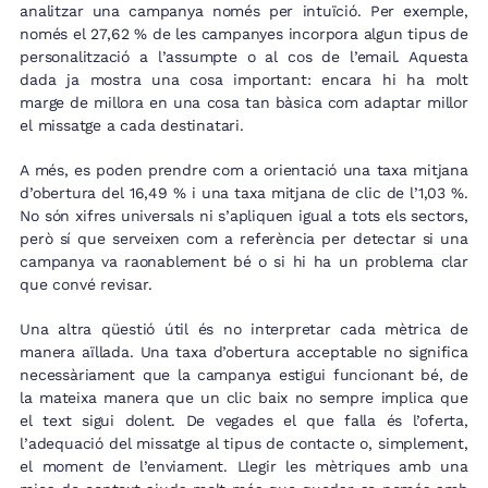
analitzar una campanya només per intuïció. Per exemple,
només el 27,62 % de les campanyes incorpora algun tipus de
personalització a l’assumpte o al cos de l’email. Aquesta
dada ja mostra una cosa important: encara hi ha molt
marge de millora en una cosa tan bàsica com adaptar millor
el missatge a cada destinatari.
A més, es poden prendre com a orientació una taxa mitjana
d’obertura del 16,49 % i una taxa mitjana de clic de l’1,03 %.
No són xifres universals ni s’apliquen igual a tots els sectors,
però sí que serveixen com a referència per detectar si una
campanya va raonablement bé o si hi ha un problema clar
que convé revisar.
Una altra qüestió útil és no interpretar cada mètrica de
manera aïllada. Una taxa d’obertura acceptable no significa
necessàriament que la campanya estigui funcionant bé, de
la mateixa manera que un clic baix no sempre implica que
el text sigui dolent. De vegades el que falla és l’oferta,
l’adequació del missatge al tipus de contacte o, simplement,
el moment de l’enviament. Llegir les mètriques amb una