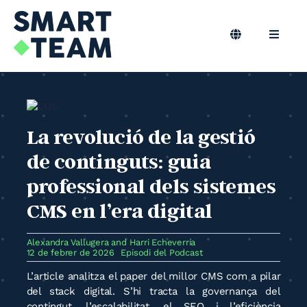
Skip
to
content
Toggle
Toggle
Navigation
Naviga
CA
Marqueting B2B
Màrqueting Outsourcing
La revolució de la gestió
de continguts: guia
Podcast
professional dels sistemes
CMS en l’era digital
Bloc
Alexandra Vallugera
and
Harri Echeverría
Smart Team
12 de febrer de 2026
Episodi del Podcast
L’article analitza el paper del millor CMS com a pilar
del stack digital. S’hi tracta la governança del
contingut, l’escalabilitat, el SEO i l’eficiència