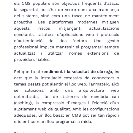
els CMS populars són objectius freqüents d’atacs,
la seguretat no s’ha de veure com una mancança
del sistema, sinó com una tasca de manteniment
proactiva. Les plataformes modernes mitiguen
aquests riscos mitjançant actualitzacions
constants, tallafocs d’aplicacions web i protocols
d’autenticació de dos factors. Una gestió
professional implica mantenir el programari sempre
actualitzat i utilitzar només extensions de
proveïdors fiables.
Pel que fa al
rendiment i la velocitat de càrrega
, és
cert que la instal·lació excessiva de connectors o
temes pesats pot alentir el lloc web. Tanmateix, això
se soluciona amb una arquitectura web
optimitzada, l’ús de sistemes de memòria cau
(caching), la compressió d’imatges i l’elecció d’un
allotjament web de qualitat. Amb les configuracions
adequades, un lloc basat en CMS pot ser tan ràpid i
eficient com un lloc programat a mida.