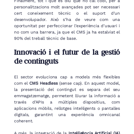
Finalment, tot i que es diu que no cal codi, per a
personalitzacions molt avançades pot ser necessari
cert coneixement tècnic o el suport d’un
desenvolupador. Això s’ha de veure com una
oportunitat per perfeccionar l’experiència d’usuari i
no com una barrera, ja que el CMS ja ha estalviat el
90% del treball tècnic de base.
Innovació i el futur de la gestió
de continguts
El sector evoluciona cap a models més flexibles
com el
CMS Headless
(sense cap). En aquest model,
la presentació del contingut es separa del seu
emmagatzematge, permetent lliurar la informació a
través d’APIs a múltiples dispositius, com
aplicacions mòbils, rellotges intel·ligents o pantalles
digitals, garantint una experiència omnicanal
coherent.
A més, la integració de la
Intel·ligència Artificial (IA)