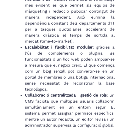
més evident és que permet als equips de
màrqueting i redacció publicar contingut de
manera independent. Això elimina la
dependència constant dels departaments d’IT
per a tasques quotidianes, accelerant de
manera dràstica el temps de sortida al
mercat (time-to-market).
Escalabilitat i flexibilitat modular:
gràcies a
l’ús de complements o plugins, les
funcionalitats d’un lloc web poden ampliar-se
a mesura que el negoci creix. El que comença
com un blog senzill pot convertir-se en un
portal de membres o una botiga internacional
sense necessitat de reconstruir la base
tecnològica.
Col·laboració centralitzada i gestió de rols:
un
CMS facilita que múltiples usuaris col·laborin
simultàniament en un entorn segur. El
sistema permet assignar permisos específics:
mentre un autor redacta, un editor revisa i un
administrador supervisa la configuració global,