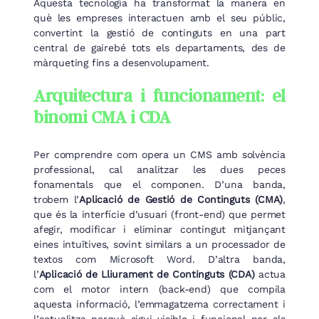
Aquesta tecnologia ha transformat la manera en
què les empreses interactuen amb el seu públic,
convertint la gestió de continguts en una part
central de gairebé tots els departaments, des de
màrqueting fins a desenvolupament.
Arquitectura i funcionament: el
binomi CMA i CDA
Per comprendre com opera un CMS amb solvència
professional, cal analitzar les dues peces
fonamentals que el componen. D’una banda,
trobem l’
Aplicació de Gestió de Continguts (CMA)
,
que és la interfície d’usuari (front-end) que permet
afegir, modificar i eliminar contingut mitjançant
eines intuïtives, sovint similars a un processador de
textos com Microsoft Word. D’altra banda,
l’
Aplicació de Lliurament de Continguts (CDA)
actua
com el motor intern (back-end) que compila
aquesta informació, l’emmagatzema correctament i
l’actualitza perquè sigui visible i funcional per als