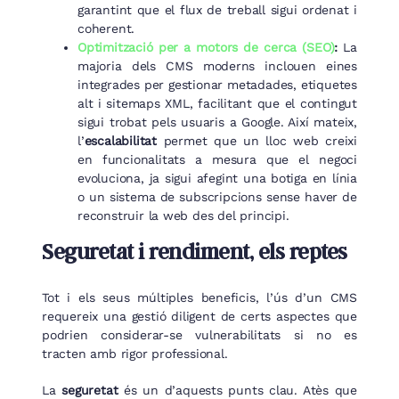
garantint que el flux de treball sigui ordenat i
coherent.
Optimització per a motors de cerca (SEO)
:
La
majoria dels CMS moderns inclouen eines
integrades per gestionar metadades, etiquetes
alt i sitemaps XML, facilitant que el contingut
sigui trobat pels usuaris a Google. Així mateix,
l’
escalabilitat
permet que un lloc web creixi
en funcionalitats a mesura que el negoci
evoluciona, ja sigui afegint una botiga en línia
o un sistema de subscripcions sense haver de
reconstruir la web des del principi.
Seguretat i rendiment, els reptes
Tot i els seus múltiples beneficis, l’ús d’un CMS
requereix una gestió diligent de certs aspectes que
podrien considerar-se vulnerabilitats si no es
tracten amb rigor professional.
La
seguretat
és un d’aquests punts clau. Atès que