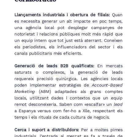
Llançaments industrials i obertura de filials:
Quan
es necessita generar un alt impacte en poc temps,
una agència local pot desplegar campanyes de
notorietat i relacions públiques molt més ràpid que
un equip intern que tot just està aterrant. Coneixen
els periodistes, els influenciadors del sector i els
canals publicitaris més eficients.
Generació de leads B2B qualificats:
En mercats
saturats o complexos, la generació de leads
requereix precisió quirúrgica. Les agències locals
poden implementar estratègies de
Account-Based
Marketing
(ABM) adaptades als grans comptes
locals, utilitzant dades i contextos que un equip
remot desconeixeria. Saben com «escalfar» un
lead
a Espanya versus com fer-ho a Xile, respectant els
temps i els rituals de cada cultura de negocis.
Cerca i suport a distribuïdors:
Per a moltes pimes
industrials, l’entrada al mercat es fa a través de