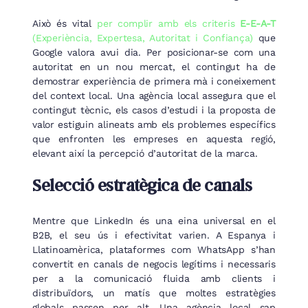
Això és vital
per complir amb els criteris
E-E-A-T
(Experiència, Expertesa, Autoritat i Confiança)
que
Google valora avui dia. Per posicionar-se com una
autoritat en un nou mercat, el contingut ha de
demostrar experiència de primera mà i coneixement
del context local. Una agència local assegura que el
contingut tècnic, els casos d’estudi i la proposta de
valor estiguin alineats amb els problemes específics
que enfronten les empreses en aquesta regió,
elevant així la percepció d’autoritat de la marca.
Selecció estratègica de canals
Mentre que LinkedIn és una eina universal en el
B2B, el seu ús i efectivitat varien. A Espanya i
Llatinoamèrica, plataformes com WhatsApp s’han
convertit en canals de negocis legítims i necessaris
per a la comunicació fluida amb clients i
distribuïdors, un matís que moltes estratègies
globals passen per alt. Una agència local sap