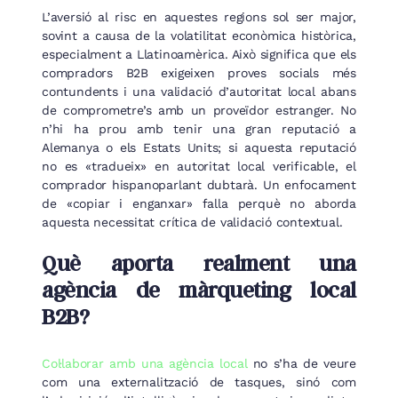
L’aversió al risc en aquestes regions sol ser major,
sovint a causa de la volatilitat econòmica històrica,
especialment a Llatinoamèrica. Això significa que els
compradors B2B exigeixen proves socials més
contundents i una validació d’autoritat local abans
de comprometre’s amb un proveïdor estranger. No
n’hi ha prou amb tenir una gran reputació a
Alemanya o els Estats Units; si aquesta reputació
no es «tradueix» en autoritat local verificable, el
comprador hispanoparlant dubtarà. Un enfocament
de «copiar i enganxar» falla perquè no aborda
aquesta necessitat crítica de validació contextual.
Què aporta realment una
agència de màrqueting local
B2B?
Col·laborar amb una agència local
no s’ha de veure
com una externalització de tasques, sinó com