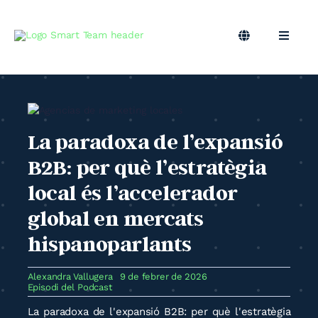
Skip
to
content
Toggle
Toggle
Navigation
Naviga
CA
Marqueting B2B
Màrqueting Outsourcing
La paradoxa de l’expansió
B2B: per què l’estratègia
Podcast
local és l’accelerador
global en mercats
Bloc
hispanoparlants
Smart Team
Alexandra Vallugera
9 de febrer de 2026
Episodi del Podcast
La paradoxa de l'expansió B2B: per què l'estratègia