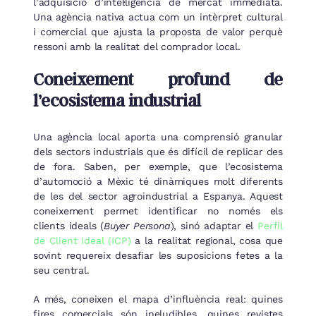
l’adquisició d’intel·ligència de mercat immediata.
Una agència nativa actua com un intèrpret cultural
i comercial que ajusta la proposta de valor perquè
ressoni amb la realitat del comprador local.
Coneixement profund de
l’ecosistema industrial
Una agència local aporta una comprensió granular
dels sectors industrials que és difícil de replicar des
de fora. Saben, per exemple, que l’ecosistema
d’automoció a Mèxic té dinàmiques molt diferents
de les del sector agroindustrial a Espanya. Aquest
coneixement permet identificar no només els
clients ideals (
Buyer Persona
), sinó adaptar el
Perfil
de Client Ideal (ICP)
a la realitat regional, cosa que
sovint requereix desafiar les suposicions fetes a la
seu central.
A més, coneixen el mapa d’influència real: quines
fires comercials són ineludibles, quines revistes