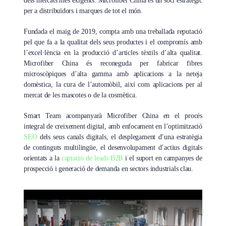
dels mercats més exigents. Microfiber China és un soci estratègic
per a distribuïdors i marques de tot el món.
Fundada el maig de 2019, compta amb una treballada reputació
pel que fa a la qualitat dels seus productes i el compromís amb
l’excel·lència en la producció d’articles tèxtils d’alta qualitat.
Microfiber China és reconeguda per fabricar fibres
microscòpiques d’alta gamma amb aplicacions a la neteja
domèstica, la cura de l’automòbil, així com aplicacions per al
mercat de les mascotes o de la cosmètica.
Smart Team acompanyarà Microfiber China en el procés
integral de creixement digital, amb enfocament en l’optimització
SEO
dels seus canals digitals, el desplegament d’una estratègia
de continguts multilingüe, el desenvolupament d’actius digitals
orientats a la
captació de leads B2B
i el suport en campanyes de
prospecció i generació de demanda en sectors industrials clau.