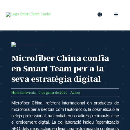
Skip
to
content
Toggle
Toggle
Navigation
Navigati
CA
Marqueting B2B
Màrqueting Outsourcing
Microfiber China confia
en Smart Team per a la
Podcast
seva estratègia digital
Bloc
Harri Echeverría
5 de gener de 2026
Avisos
Microfiber China, referent internacional en productes de
Smart Team
microfibra per a sectors com l'automoció, la cosmètica o la
neteja professional, ha confiat en nosaltres per impulsar-ne
el creixement digital. La col·laboració inclou l'optimització
SEO dels seus actius en línia, una estratègia de continguts