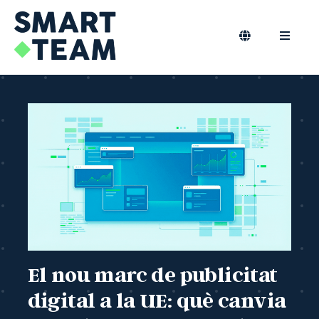
Skip
to
content
Toggle
Toggle
Navigation
Naviga
CA
Marqueting B2B
Màrqueting Outsourcing
Podcast
Bloc
Smart Team
El nou marc de publicitat
digital a la UE: què canvia