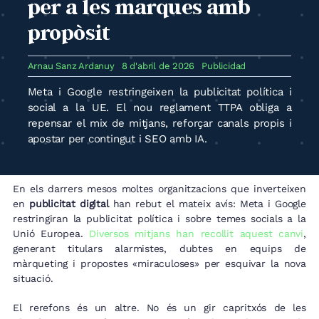
per a les marques amb
propòsit
Arnau Sanz Ardanuy
8 d'abril de 2026
Publicidad
Meta i Google restringeixen la publicitat política i
social a la UE. El nou reglament TTPA obliga a
repensar el mix de mitjans, reforçar canals propis i
apostar per contingut i SEO amb IA.
En els darrers mesos moltes organitzacions que inverteixen
en
publicitat digital
han rebut el mateix avís: Meta i Google
restringiran la publicitat política i sobre temes socials a la
Unió Europea.
Diversos mitjans han recollit aquest canvi
,
generant titulars alarmistes, dubtes en equips de
màrqueting i propostes «miraculoses» per esquivar la nova
situació.
El rerefons és un altre. No és un gir capritxós de les