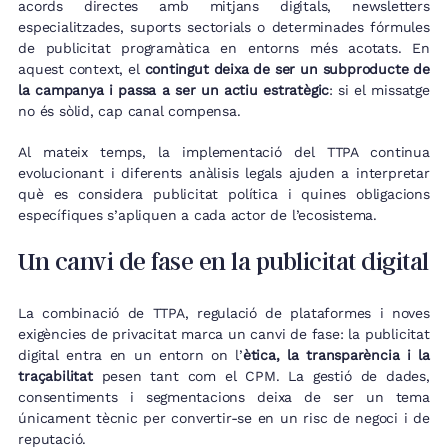
acords directes amb mitjans digitals, newsletters
especialitzades, suports sectorials o determinades fórmules
de publicitat programàtica en entorns més acotats. En
aquest context, el
contingut deixa de ser un subproducte de
la campanya i passa a ser un actiu estratègic
: si el missatge
no és sòlid, cap canal compensa.
Al mateix temps, la implementació del TTPA continua
evolucionant i diferents anàlisis legals ajuden a interpretar
què es considera publicitat política i quines obligacions
específiques s’apliquen a cada actor de l’ecosistema.
Un canvi de fase en la publicitat digital
La combinació de TTPA, regulació de plataformes i noves
exigències de privacitat marca un canvi de fase: la publicitat
digital entra en un entorn on l’
ètica, la transparència i la
traçabilitat
pesen tant com el CPM. La gestió de dades,
consentiments i segmentacions deixa de ser un tema
únicament tècnic per convertir-se en un risc de negoci i de
reputació.