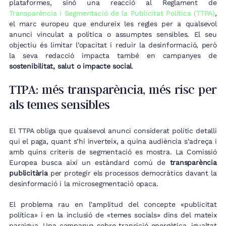
plataformes, sinó una reacció al Reglament de
Transparència i Segmentació de la Publicitat Política (TTPA)
,
el marc europeu que endureix les regles per a qualsevol
anunci vinculat a política o assumptes sensibles. El seu
objectiu és limitar l’opacitat i reduir la desinformació, però
la seva redacció impacta també en campanyes de
sostenibilitat, salut o impacte social
.
TTPA: més transparència, més risc per
als temes sensibles
El TTPA obliga que qualsevol anunci considerat polític detalli
qui el paga, quant s’hi inverteix, a quina audiència s’adreça i
amb quins criteris de segmentació es mostra. La Comissió
Europea busca així un estàndard comú de
transparència
publicitària
per protegir els processos democràtics davant la
desinformació i la microsegmentació opaca.
El problema rau en l’amplitud del concepte «publicitat
política» i en la inclusió de «temes socials» dins del mateix
paraigua. Una campanya sobre transició energètica, igualtat