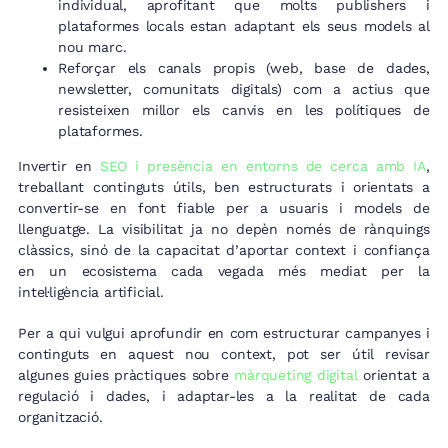
individual, aprofitant que molts publishers i
plataformes locals estan adaptant els seus models al
nou marc.
Reforçar els canals propis (web, base de dades,
newsletter, comunitats digitals) com a actius que
resisteixen millor els canvis en les polítiques de
plataformes.
Invertir en
SEO i presència en entorns de cerca amb IA
,
treballant continguts útils, ben estructurats i orientats a
convertir-se en font fiable per a usuaris i models de
llenguatge. La visibilitat ja no depèn només de rànquings
clàssics, sinó de la capacitat d’aportar context i confiança
en un ecosistema cada vegada més mediat per la
intel·ligència artificial.
Per a qui vulgui aprofundir en com estructurar campanyes i
continguts en aquest nou context, pot ser útil revisar
algunes guies pràctiques sobre
màrqueting digital
orientat a
regulació i dades, i adaptar-les a la realitat de cada
organització.