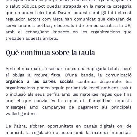
o salut pública pot quedar atrapada en la mateixa categoria
que un anunci electoral. Davant aquesta ambigüitat i el cost
regulador, actors com Meta han comunicat que deixaran de
servir anuncis polítics, electorals i de temes socials a la UE,
amb el consegüent impacte en les organitzacions que
treballen aquests àmbits.
Què continua sobre la taula
Amb el nou marc, l’escenari no és una «apagada total», però
sí obliga a moure fitxa. D’una banda, la comunicació
orgànica a les xarxes socials
continua disponible: les
organitzacions poden seguir parlant de medi ambient, salut
o inclusió als seus perfils amb les mateixes regles que fins
ara; el que canvia és la capacitat d’amplificar aquests
missatges amb campanyes de pagament als principals
walled gardens.
De l’altra, s’obren oportunitats en canals digitals on, de
moment, la regulació no actua amb la mateixa intensitat: