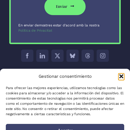
Enviar
En enviar demostres estar d'acord amb la nostra
Política de Privacitat
Barcelona:
C/ Aribau 171 5-2
Gestionar consentimiento
Madrid:
C/ José Abascal, 41, 28003
Para ofrecer las mejores experiencias, utilizamos tecnologías como las
cookies para almacenar y/o acceder a la información del dispositivo. El
La Plata:
C/ 53 entre 8 i 9 núm. 680
consentimiento de estas tecnologías nos permitirá procesar datos
como el comportamiento de navegación o las identificaciones únicas en
Política de privadesa
este sitio. No consentir o retirar el consentimiento, puede afectar
negativamente a ciertas características y funciones.
Política de cookies (UE)