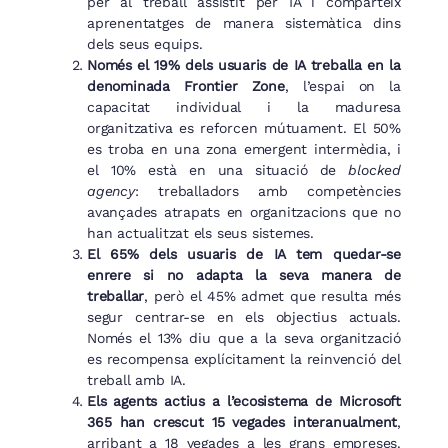
per al treball assistit per IA i comparteix
aprenentatges de manera sistemàtica dins
dels seus equips.
Només el 19% dels usuaris de IA treballa en la
denominada Frontier Zone
, l’espai on la
capacitat individual i la maduresa
organitzativa es reforcen mútuament. El 50%
es troba en una zona emergent intermèdia, i
el 10% està en una situació de
blocked
agency
: treballadors amb competències
avançades atrapats en organitzacions que no
han actualitzat els seus sistemes.
El 65% dels usuaris de IA tem quedar-se
enrere si no adapta la seva manera de
treballar
, però el 45% admet que resulta més
segur centrar-se en els objectius actuals.
Només el 13% diu que a la seva organització
es recompensa explícitament la reinvenció del
treball amb IA.
Els agents actius a l’ecosistema de Microsoft
365 han crescut 15 vegades interanualment
,
arribant a 18 vegades a les grans empreses.