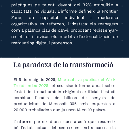
pràctiques de talent, davant del 32% atribuïble a
capacitats individuals. L'informe defineix la Frontier
Zone, on capacitat individual i maduresa
organitzativa es reforcen, i destaca els managers
com a palanca clau de canvi, proposant redissenyar-
ne el rol i revisar els models d'externalització de
màrqueting digital i processos.
La paradoxa de la transformació
El 5 de maig de 2026,
Microsoft va publicar el Work
Trend Index 2026
, el seu sisè informe anual sobre
l’estat del treball amb intel·ligència artificial. L’estudi
combina l’anàlisi de bilions de senyals de
productivitat de Microsoft 365 amb enquestes a
20.000 treballadors que ja usen IA en 10 països.
L’informe parteix d’una constatació que resumeix
bé l’estat actual del sector: en molts casos, els