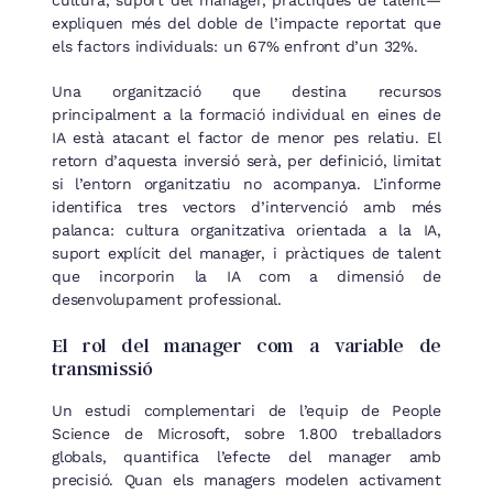
cultura, suport del manager, pràctiques de talent—
expliquen més del doble de l’impacte reportat que
els factors individuals: un 67% enfront d’un 32%.
Una organització que destina recursos
principalment a la formació individual en eines de
IA està atacant el factor de menor pes relatiu. El
retorn d’aquesta inversió serà, per definició, limitat
si l’entorn organitzatiu no acompanya. L’informe
identifica tres vectors d’intervenció amb més
palanca: cultura organitzativa orientada a la IA,
suport explícit del manager, i pràctiques de talent
que incorporin la IA com a dimensió de
desenvolupament professional.
El rol del manager com a variable de
transmissió
Un estudi complementari de l’equip de People
Science de Microsoft, sobre 1.800 treballadors
globals, quantifica l’efecte del manager amb
precisió. Quan els managers modelen activament