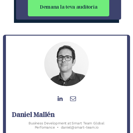
Demana la teva auditoria
Daniel Mallén
Business Development
at
Smart Team Global
Perfomance
•
daniel@smart-team.io