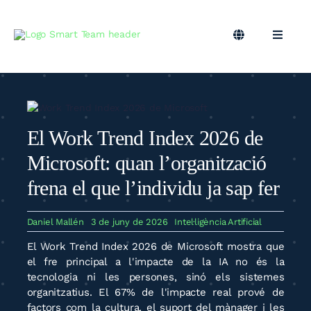
Skip
to
content
Toggle
Toggle
Navigation
Naviga
CA
Marqueting B2B
Màrqueting Outsourcing
El Work Trend Index 2026 de
Microsoft: quan l’organització
Podcast
frena el que l’individu ja sap fer
Bloc
Daniel Mallén
3 de juny de 2026
Intel·ligència Artificial
El Work Trend Index 2026 de Microsoft mostra que
Smart Team
el fre principal a l'impacte de la IA no és la
tecnologia ni les persones, sinó els sistemes
organitzatius. El 67% de l'impacte real prové de
factors com la cultura, el suport del mànager i les