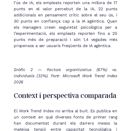
l’ús de IA, els empleats reporten una millora de 17
punts en el valor percebut de la IA, 22 punts
addicionals en pensament crític sobre el seu ús, i
30 punts en confiança cap a la IA agèntica. Quan
els managers creen seguretat psicològica per a
l’experimentació, els empleats reporten fins a 20
punts més de preparació i són 1,4 vegades més
propensos a ser usuaris freqüents de IA agèntica.
Gràfic 2 — Factors organitzatius (67%) vs.
individuals (32%). Font: Microsoft Work Trend Index
2026
Context i perspectiva comparada
El Work Trend Index no arriba al buit. Es publica en
un context en què diverses fonts de primer rang
han documentat durant els darrers mesos la
mateixa tensió entre capacitat tecnològica i