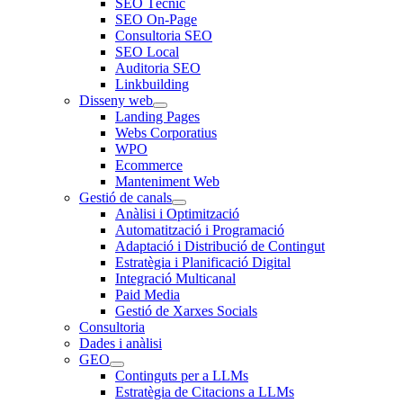
SEO Tècnic
SEO On-Page
Consultoria SEO
SEO Local
Auditoria SEO
Linkbuilding
Disseny web
Landing Pages
Webs Corporatius
WPO
Ecommerce
Manteniment Web
Gestió de canals
Anàlisi i Optimització
Automatització i Programació
Adaptació i Distribució de Contingut
Estratègia i Planificació Digital
Integració Multicanal
Paid Media
Gestió de Xarxes Socials
Consultoria
Dades i anàlisi
GEO
Continguts per a LLMs
Estratègia de Citacions a LLMs