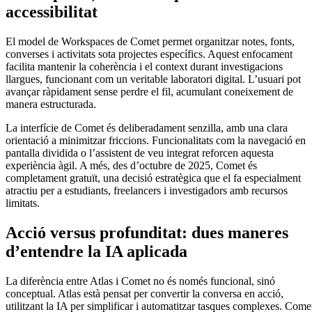
accessibilitat
El model de Workspaces de Comet permet organitzar notes, fonts,
converses i activitats sota projectes específics. Aquest enfocament
facilita mantenir la coherència i el context durant investigacions
llargues, funcionant com un veritable laboratori digital. L’usuari pot
avançar ràpidament sense perdre el fil, acumulant coneixement de
manera estructurada.
La interfície de Comet és deliberadament senzilla, amb una clara
orientació a minimitzar friccions. Funcionalitats com la navegació en
pantalla dividida o l’assistent de veu integrat reforcen aquesta
experiència àgil. A més, des d’octubre de 2025, Comet és
completament gratuït, una decisió estratègica que el fa especialment
atractiu per a estudiants, freelancers i investigadors amb recursos
limitats.
Acció versus profunditat: dues maneres
d’entendre la IA aplicada
La diferència entre Atlas i Comet no és només funcional, sinó
conceptual. Atlas està pensat per convertir la conversa en acció,
utilitzant la IA per simplificar i automatitzar tasques complexes. Come