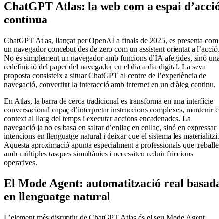
ChatGPT Atlas: la web com a espai d’acci
contínua
ChatGPT Atlas, llançat per OpenAI a finals de 2025, es presenta com
un navegador concebut des de zero com un assistent orientat a l’acció
No és simplement un navegador amb funcions d’IA afegides, sinó un
redefinició del paper del navegador en el dia a dia digital. La seva
proposta consisteix a situar ChatGPT al centre de l’experiència de
navegació, convertint la interacció amb internet en un diàleg continu.
En Atlas, la barra de cerca tradicional es transforma en una interfície
conversacional capaç d’interpretar instruccions complexes, mantenir e
context al llarg del temps i executar accions encadenades. La
navegació ja no es basa en saltar d’enllaç en enllaç, sinó en expressar
intencions en llenguatge natural i deixar que el sistema les materialitzi.
Aquesta aproximació apunta especialment a professionals que treball
amb múltiples tasques simultànies i necessiten reduir friccions
operatives.
El Mode Agent: automatització real basad
en llenguatge natural
L’element més disruptiu de ChatGPT Atlas és el seu Mode Agent.