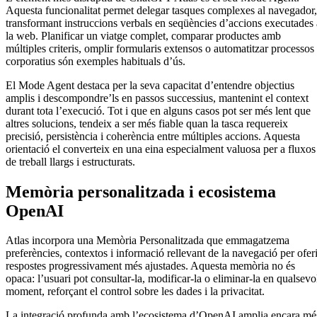
Aquesta funcionalitat permet delegar tasques complexes al navegador,
transformant instruccions verbals en seqüències d’accions executades 
la web. Planificar un viatge complet, comparar productes amb
múltiples criteris, omplir formularis extensos o automatitzar processos
corporatius són exemples habituals d’ús.
El Mode Agent destaca per la seva capacitat d’entendre objectius
amplis i descompondre’ls en passos successius, mantenint el context
durant tota l’execució. Tot i que en alguns casos pot ser més lent que
altres solucions, tendeix a ser més fiable quan la tasca requereix
precisió, persistència i coherència entre múltiples accions. Aquesta
orientació el converteix en una eina especialment valuosa per a fluxos
de treball llargs i estructurats.
Memòria personalitzada i ecosistema
OpenAI
Atlas incorpora una Memòria Personalitzada que emmagatzema
preferències, contextos i informació rellevant de la navegació per oferi
respostes progressivament més ajustades. Aquesta memòria no és
opaca: l’usuari pot consultar-la, modificar-la o eliminar-la en qualsevo
moment, reforçant el control sobre les dades i la privacitat.
La integració profunda amb l’ecosistema d’OpenAI amplia encara mé