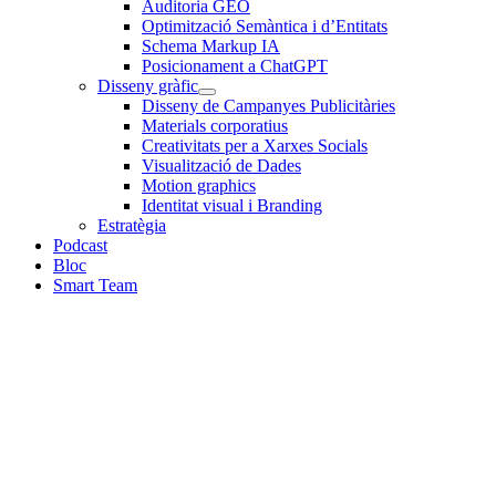
Auditoria GEO
Optimització Semàntica i d’Entitats
Schema Markup IA
Posicionament a ChatGPT
Disseny gràfic
Disseny de Campanyes Publicitàries
Materials corporatius
Creativitats per a Xarxes Socials
Visualització de Dades
Motion graphics
Identitat visual i Branding
Estratègia
Podcast
Bloc
Smart Team