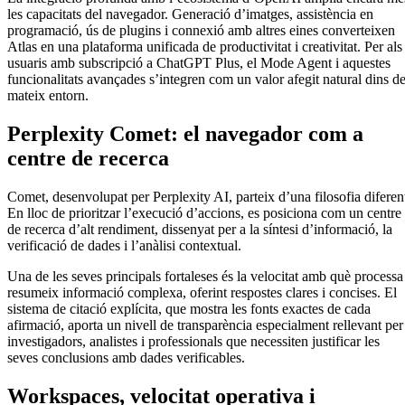
les capacitats del navegador. Generació d’imatges, assistència en
programació, ús de plugins i connexió amb altres eines converteixen
Atlas en una plataforma unificada de productivitat i creativitat. Per als
usuaris amb subscripció a ChatGPT Plus, el Mode Agent i aquestes
funcionalitats avançades s’integren com un valor afegit natural dins de
mateix entorn.
Perplexity Comet: el navegador com a
centre de recerca
Comet, desenvolupat per Perplexity AI, parteix d’una filosofia diferen
En lloc de prioritzar l’execució d’accions, es posiciona com un centre
de recerca d’alt rendiment, dissenyat per a la síntesi d’informació, la
verificació de dades i l’anàlisi contextual.
Una de les seves principals fortaleses és la velocitat amb què processa 
resumeix informació complexa, oferint respostes clares i concises. El
sistema de citació explícita, que mostra les fonts exactes de cada
afirmació, aporta un nivell de transparència especialment rellevant per
investigadors, analistes i professionals que necessiten justificar les
seves conclusions amb dades verificables.
Workspaces, velocitat operativa i