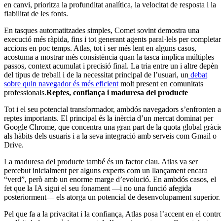
en canvi, prioritza la profunditat analítica, la velocitat de resposta i la
fiabilitat de les fonts.
En tasques automatitzades simples, Comet sovint demostra una
execució més ràpida, fins i tot generant agents paral·lels per completar
accions en poc temps. Atlas, tot i ser més lent en alguns casos,
acostuma a mostrar més consistència quan la tasca implica múltiples
passos, context acumulat i precisió final. La tria entre un i altre depèn
del tipus de treball i de la necessitat principal de l’usuari, un
debat
sobre quin navegador és més eficient
molt present en comunitats
professionals.
Reptes, confiança i maduresa del producte
Tot i el seu potencial transformador, ambdós navegadors s’enfronten a
reptes importants. El principal és la inèrcia d’un mercat dominat per
Google Chrome, que concentra una gran part de la quota global gràci
als hàbits dels usuaris i a la seva integració amb serveis com Gmail o
Drive.
La maduresa del producte també és un factor clau. Atlas va ser
percebut inicialment per alguns experts com un llançament encara
“verd”, però amb un enorme marge d’evolució. En ambdós casos, el
fet que la IA sigui el seu fonament —i no una funció afegida
posteriorment— els atorga un potencial de desenvolupament superior.
Pel que fa a la privacitat i la confiança, Atlas posa l’accent en el contr