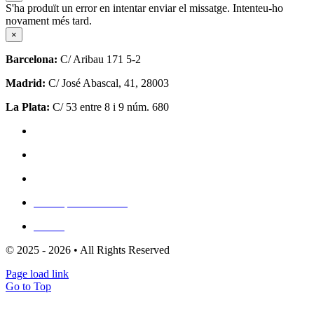
S'ha produït un error en intentar enviar el missatge. Intenteu-ho
novament més tard.
×
Barcelona:
C/ Aribau 171 5-2
Madrid:
C/ José Abascal, 41, 28003
La Plata:
C/ 53 entre 8 i 9 núm. 680
Política de privadesa
Política de cookies (UE)
Mapa del lloc
Escriu per a nosaltres
Clients
© 2025 - 2026 • All Rights Reserved
Page load link
Go to Top