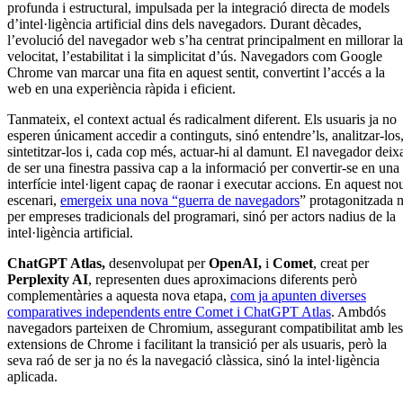
profunda i estructural, impulsada per la integració directa de models
d’intel·ligència artificial dins dels navegadors. Durant dècades,
l’evolució del navegador web s’ha centrat principalment en millorar la
velocitat, l’estabilitat i la simplicitat d’ús. Navegadors com Google
Chrome van marcar una fita en aquest sentit, convertint l’accés a la
web en una experiència ràpida i eficient.
Tanmateix, el context actual és radicalment diferent. Els usuaris ja no
esperen únicament accedir a continguts, sinó entendre’ls, analitzar-los
sintetitzar-los i, cada cop més, actuar-hi al damunt. El navegador deix
de ser una finestra passiva cap a la informació per convertir-se en una
interfície intel·ligent capaç de raonar i executar accions. En aquest no
escenari,
emergeix una nova “guerra de navegadors
” protagonitzada 
per empreses tradicionals del programari, sinó per actors nadius de la
intel·ligència artificial.
ChatGPT Atlas,
desenvolupat per
OpenAI,
i
Comet
, creat per
Perplexity AI
, representen dues aproximacions diferents però
complementàries a aquesta nova etapa,
com ja apunten diverses
comparatives independents entre Comet i ChatGPT Atlas
. Ambdós
navegadors parteixen de Chromium, assegurant compatibilitat amb les
extensions de Chrome i facilitant la transició per als usuaris, però la
seva raó de ser ja no és la navegació clàssica, sinó la intel·ligència
aplicada.