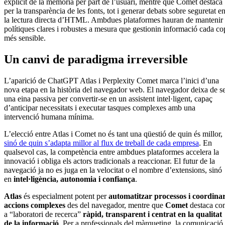
explícit de la memòria per part de l’usuari, mentre que Comet destaca
per la transparència de les fonts, tot i generar debats sobre seguretat e
la lectura directa d’HTML. Ambdues plataformes hauran de mantenir
polítiques clares i robustes a mesura que gestionin informació cada co
més sensible.
Un canvi de paradigma irreversible
L’aparició de ChatGPT Atlas i Perplexity Comet marca l’inici d’una
nova etapa en la història del navegador web. El navegador deixa de s
una eina passiva per convertir-se en un assistent intel·ligent, capaç
d’anticipar necessitats i executar tasques complexes amb una
intervenció humana mínima.
L’elecció entre Atlas i Comet no és tant una qüestió de quin és millor,
sinó de quin s’adapta millor al flux de treball de cada empresa
. En
qualsevol cas, la competència entre ambdues plataformes accelera la
innovació i obliga els actors tradicionals a reaccionar. El futur de la
navegació ja no es juga en la velocitat o el nombre d’extensions, sinó
en
intel·ligència, autonomia i confiança
.
Atlas
és especialment potent per
automatitzar processos i coordina
accions complexes
des del navegador, mentre que
Comet
destaca co
a “laboratori de recerca”
ràpid, transparent i centrat en la qualitat
de la informació
. Per a professionals del màrqueting, la comunicació 