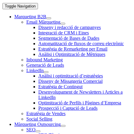
Toggle Navigation
Marqueting B2B
Email Màrqueting
Disseny i redacció de campanyes
Integració de CRM i Eines
Segmentació de Bases de Dades
Automatització de fluxos de correu electrònic
Estratègia de Remarketing per Email
Anàlisi i Optimització de Mètriques
Inbound Marketing
Generació de Leads
LinkedIn
Anàlisi i optimització d’estratègies
Disseny de Missatgeria Comercial
Estratègia de Contingut
Desenvolupament de Newsletters i Articles a
LinkedIn
Optimització de Perfils i Pàgines d’Empresa
Prospecció i Captació de Leads
Estratègia de Vendes
Social Selling
Màrqueting Outsourcing
SEO