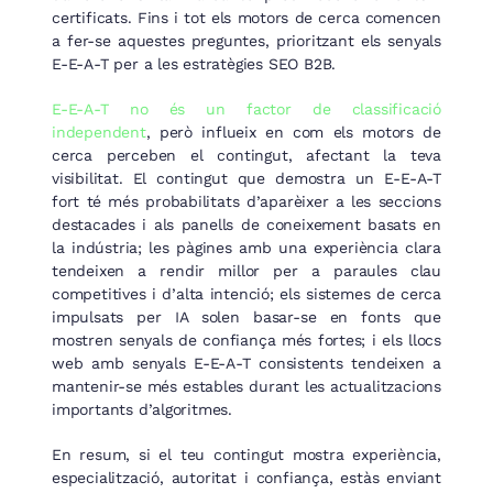
certificats. Fins i tot els motors de cerca comencen
a fer-se aquestes preguntes, prioritzant els senyals
E-E-A-T per a les estratègies SEO B2B.
E-E-A-T no és un factor de classificació
independent
, però influeix en com els motors de
cerca perceben el contingut, afectant la teva
visibilitat. El contingut que demostra un E-E-A-T
fort té més probabilitats d’aparèixer a les seccions
destacades i als panells de coneixement basats en
la indústria; les pàgines amb una experiència clara
tendeixen a rendir millor per a paraules clau
competitives i d’alta intenció; els sistemes de cerca
impulsats per IA solen basar-se en fonts que
mostren senyals de confiança més fortes; i els llocs
web amb senyals E-E-A-T consistents tendeixen a
mantenir-se més estables durant les actualitzacions
importants d’algoritmes.
En resum, si el teu contingut mostra experiència,
especialització, autoritat i confiança, estàs enviant