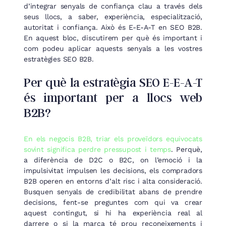
d’integrar senyals de confiança clau a través dels
seus llocs, a saber, experiència, especialització,
autoritat i confiança. Això és E-E-A-T en SEO B2B.
En aquest bloc, discutirem per què és important i
com podeu aplicar aquests senyals a les vostres
estratègies SEO B2B.
Per què la estratègia SEO E-E-A-T
és important per a llocs web
B2B?
En els negocis B2B, triar els proveïdors equivocats
sovint significa perdre pressupost i temps
. Perquè,
a diferència de D2C o B2C, on l’emoció i la
impulsivitat impulsen les decisions, els compradors
B2B operen en entorns d’alt risc i alta consideració.
Busquen senyals de credibilitat abans de prendre
decisions, fent-se preguntes com qui va crear
aquest contingut, si hi ha experiència real al
darrere o si la marca té prou reconeixements i