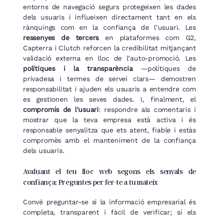
entorns de navegació segurs protegeixen les dades
dels usuaris i influeixen directament tant en els
rànquings com en la confiança de l’usuari. Les
ressenyes de tercers
en plataformes com G2,
Capterra i Clutch reforcen la credibilitat mitjançant
validació externa en lloc de l’auto-promoció. Les
polítiques i la transparència
—polítiques de
privadesa i termes de servei clars— demostren
responsabilitat i ajuden els usuaris a entendre com
es gestionen les seves dades. I, finalment, el
compromís de l’usuari
: respondre als comentaris i
mostrar que la teva empresa està activa i és
responsable senyalitza que ets atent, fiable i estàs
compromès amb el manteniment de la confiança
dels usuaris.
Avaluant el teu lloc web segons els senyals de
confiança: Preguntes per fer-te a tu mateix
Convé preguntar-se si la informació empresarial és
completa, transparent i fàcil de verificar; si els