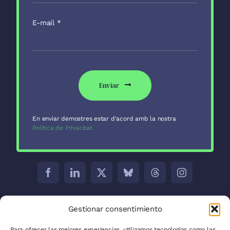
E-mail
*
Enviar
En enviar demostres estar d'acord amb la nostra
Política de Privacitat
Barcelona:
C/ Aribau 171 5-2
Gestionar consentimiento
Madrid:
C/ José Abascal, 41, 28003
Para ofrecer las mejores experiencias, utilizamos tecnologías como las