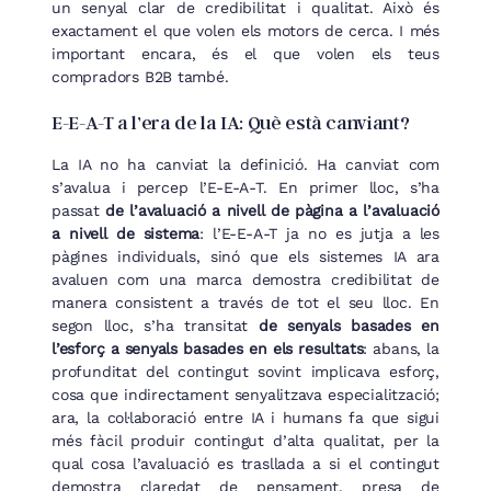
un senyal clar de credibilitat i qualitat. Això és
exactament el que volen els motors de cerca. I més
important encara, és el que volen els teus
compradors B2B també.
E-E-A-T a l’era de la IA: Què està canviant?
La IA no ha canviat la definició. Ha canviat com
s’avalua i percep l’E-E-A-T. En primer lloc, s’ha
passat
de l’avaluació a nivell de pàgina a l’avaluació
a nivell de sistema
: l’E-E-A-T ja no es jutja a les
pàgines individuals, sinó que els sistemes IA ara
avaluen com una marca demostra credibilitat de
manera consistent a través de tot el seu lloc. En
segon lloc, s’ha transitat
de senyals basades en
l’esforç a senyals basades en els resultats
: abans, la
profunditat del contingut sovint implicava esforç,
cosa que indirectament senyalitzava especialització;
ara, la col·laboració entre IA i humans fa que sigui
més fàcil produir contingut d’alta qualitat, per la
qual cosa l’avaluació es trasllada a si el contingut
demostra claredat de pensament, presa de