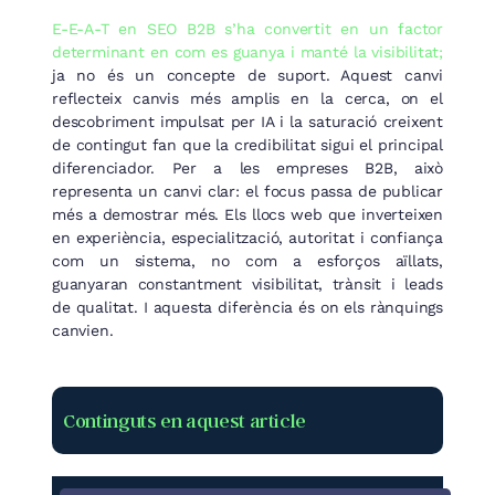
E-E-A-T en SEO B2B s’ha convertit en un factor
determinant en com es guanya i manté la visibilitat;
ja no és un concepte de suport. Aquest canvi
reflecteix canvis més amplis en la cerca, on el
descobriment impulsat per IA i la saturació creixent
de contingut fan que la credibilitat sigui el principal
diferenciador. Per a les empreses B2B, això
representa un canvi clar: el focus passa de publicar
més a demostrar més. Els llocs web que inverteixen
en experiència, especialització, autoritat i confiança
com un sistema, no com a esforços aïllats,
guanyaran constantment visibilitat, trànsit i leads
de qualitat. I aquesta diferència és on els rànquings
canvien.
Continguts en aquest article