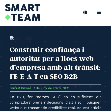
Skip
to
content
Toggle
Toggle
Navigation
Naviga
CA
Marqueting B2B
Màrqueting Outsourcing
Construir confiança i
autoritat per a llocs web
Podcast
d’empresa amb alt trànsit:
l’E-E-A-T en SEO B2B
Bloc
Samrat Biswas
1 de juny de 2026
SEO
Smart Team
En B2B, fer “només SEO” no és suficient: els
compradors prenen decisions d’alt risc i busquen
webs que transmetin credibilitat real. Aquest article