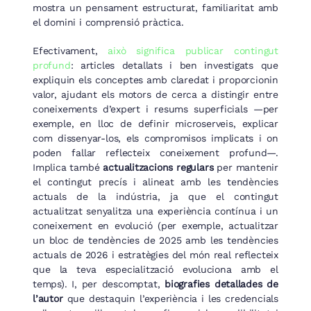
mostra un pensament estructurat, familiaritat amb
el domini i comprensió pràctica.
Efectivament,
això significa publicar contingut
profund
: articles detallats i ben investigats que
expliquin els conceptes amb claredat i proporcionin
valor, ajudant els motors de cerca a distingir entre
coneixements d’expert i resums superficials —per
exemple, en lloc de definir microserveis, explicar
com dissenyar-los, els compromisos implicats i on
poden fallar reflecteix coneixement profund—.
Implica també
actualitzacions regulars
per mantenir
el contingut precís i alineat amb les tendències
actuals de la indústria, ja que el contingut
actualitzat senyalitza una experiència contínua i un
coneixement en evolució (per exemple, actualitzar
un bloc de tendències de 2025 amb les tendències
actuals de 2026 i estratègies del món real reflecteix
que la teva especialització evoluciona amb el
temps). I, per descomptat,
biografies detallades de
l’autor
que destaquin l’experiència i les credencials