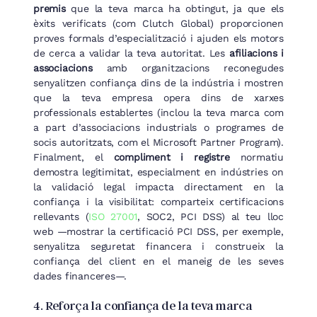
premis
que la teva marca ha obtingut, ja que els
èxits verificats (com Clutch Global) proporcionen
proves formals d’especialització i ajuden els motors
de cerca a validar la teva autoritat. Les
afiliacions i
associacions
amb organitzacions reconegudes
senyalitzen confiança dins de la indústria i mostren
que la teva empresa opera dins de xarxes
professionals establertes (inclou la teva marca com
a part d’associacions industrials o programes de
socis autoritzats, com el Microsoft Partner Program).
Finalment, el
compliment i registre
normatiu
demostra legitimitat, especialment en indústries on
la validació legal impacta directament en la
confiança i la visibilitat: comparteix certificacions
rellevants (
ISO 27001
, SOC2, PCI DSS) al teu lloc
web —mostrar la certificació PCI DSS, per exemple,
senyalitza seguretat financera i construeix la
confiança del client en el maneig de les seves
dades financeres—.
4. Reforça la confiança de la teva marca