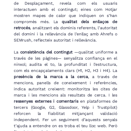
de Desplaçament, revela com els usuaris
interactuen amb el contingut; eines com Hotjar
mostren mapes de calor que indiquen on s’han
compromès més. La
qualitat dels enllaços de
retrocés
, analitzant els dominis referents, l’autoritat
del domini i la rellevància de l’enllaç amb Ahrefs o
SEMrush, reflecteix autoritat i rellevància.
La
consistència del contingut
—qualitat uniforme a
través de les pàgines— senyalitza confiança en el
nínxol; audita el to, la profunditat i l’estructura,
com els encapçalaments clars (H1, H2, H3 i H4). La
presència de la marca a la cerca
, a través de
mencions, panells de coneixement i referències,
indica autoritat creixent: monitoritza les cites de
marca i les mencions als resultats de cerca. I les
ressenyes externes i comentaris
en plataformes de
tercers (Google, G2, Glassdoor, Yelp i Trustpilot)
reforcen la fiabilitat mitjançant validació
independent. Fer un seguiment d’aquests senyals
t’ajuda a entendre on es troba el teu lloc web. Però