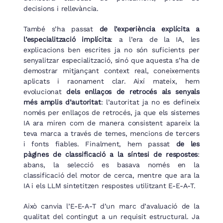
decisions i rellevància.
També s’ha passat
de l’experiència explícita a
l’especialització implícita
: a l’era de la IA, les
explicacions ben escrites ja no són suficients per
senyalitzar especialització, sinó que aquesta s’ha de
demostrar mitjançant context real, coneixements
aplicats i raonament clar. Així mateix, hem
evolucionat
dels enllaços de retrocés als senyals
més amplis d’autoritat
: l’autoritat ja no es defineix
només per enllaços de retrocés, ja que els sistemes
IA ara miren com de manera consistent apareix la
teva marca a través de temes, mencions de tercers
i fonts fiables. Finalment, hem passat
de les
pàgines de classificació a la síntesi de respostes
:
abans, la selecció es basava només en la
classificació del motor de cerca, mentre que ara la
IA i els LLM sintetitzen respostes utilitzant E-E-A-T.
Això canvia l’E-E-A-T d’un marc d’avaluació de la
qualitat del contingut a un requisit estructural. Ja