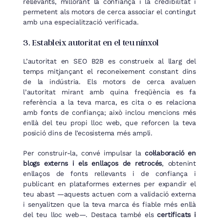
rellevants, millorant la confiança i la credibilitat i
permetent als motors de cerca associar el contingut
amb una especialització verificada.
3. Estableix autoritat en el teu nínxol
L’autoritat en SEO B2B es construeix al llarg del
temps mitjançant el reconeixement constant dins
de la indústria. Els motors de cerca avaluen
l’autoritat mirant amb quina freqüència es fa
referència a la teva marca, es cita o es relaciona
amb fonts de confiança; això inclou mencions més
enllà del teu propi lloc web, que reforcen la teva
posició dins de l’ecosistema més ampli.
Per construir-la, convé impulsar la
col·laboració en
blogs externs i els enllaços de retrocés
, obtenint
enllaços de fonts rellevants i de confiança i
publicant en plataformes externes per expandir el
teu abast —aquests actuen com a validació externa
i senyalitzen que la teva marca és fiable més enllà
del teu lloc web—. Destaca també els
certificats i