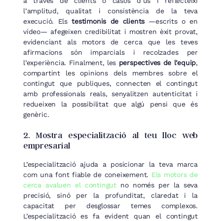
a través de clients o casos d’ús i reflecteixi
l’amplitud, qualitat i consistència de la teva
execució. Els
testimonis de clients
—escrits o en
vídeo— afegeixen credibilitat i mostren èxit provat,
evidenciant als motors de cerca que les teves
afirmacions són imparcials i recolzades per
l’experiència. Finalment, les
perspectives de l’equip
,
compartint les opinions dels membres sobre el
contingut que publiques, connecten el contingut
amb professionals reals, senyalitzen autenticitat i
redueixen la possibilitat que algú pensi que és
genèric.
2. Mostra especialització al teu lloc web
empresarial
L’especialització ajuda a posicionar la teva marca
com una font fiable de coneixement.
Els motors de
cerca avaluen el contingut
no només per la seva
precisió, sinó per la profunditat, claredat i la
capacitat per desglossar temes complexos.
L’especialització es fa evident quan el contingut