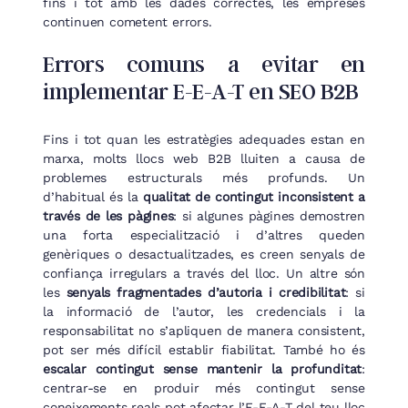
fins i tot amb les dades correctes, les empreses
continuen cometent errors.
Errors comuns a evitar en
implementar E-E-A-T en SEO B2B
Fins i tot quan les estratègies adequades estan en
marxa, molts llocs web B2B lluiten a causa de
problemes estructurals més profunds. Un
d’habitual és la
qualitat de contingut inconsistent a
través de les pàgines
: si algunes pàgines demostren
una forta especialització i d’altres queden
genèriques o desactualitzades, es creen senyals de
confiança irregulars a través del lloc. Un altre són
les
senyals fragmentades d’autoria i credibilitat
: si
la informació de l’autor, les credencials i la
responsabilitat no s’apliquen de manera consistent,
pot ser més difícil establir fiabilitat. També ho és
escalar contingut sense mantenir la profunditat
:
centrar-se en produir més contingut sense
coneixements reals pot afectar l’E-E-A-T del teu lloc