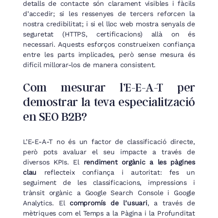
detalls de contacte són clarament visibles i fàcils
d’accedir; si les ressenyes de tercers reforcen la
nostra credibilitat; i si el lloc web mostra senyals de
seguretat (HTTPS, certificacions) allà on és
necessari. Aquests esforços construeixen confiança
entre les parts implicades, però sense mesura és
difícil millorar-los de manera consistent.
Com mesurar l’E-E-A-T per
demostrar la teva especialització
en SEO B2B?
L’E-E-A-T no és un factor de classificació directe,
però pots avaluar el seu impacte a través de
diversos KPIs. El
rendiment orgànic a les pàgines
clau
reflecteix confiança i autoritat: fes un
seguiment de les classificacions, impressions i
trànsit orgànic a Google Search Console i Google
Analytics. El
compromís de l’usuari
, a través de
mètriques com el Temps a la Pàgina i la Profunditat