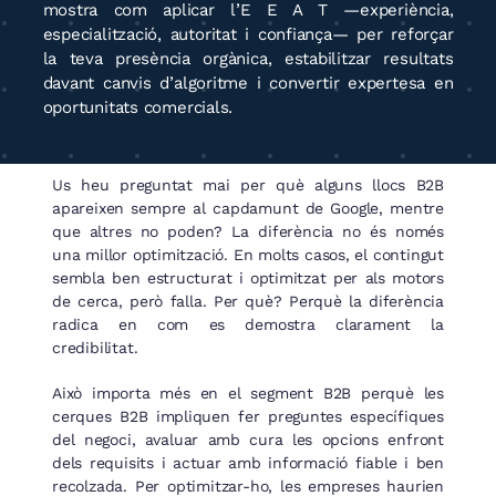
mostra com aplicar l’E E A T —experiència,
especialització, autoritat i confiança— per reforçar
la teva presència orgànica, estabilitzar resultats
davant canvis d’algoritme i convertir expertesa en
oportunitats comercials.
Us heu preguntat mai per què alguns llocs B2B
apareixen sempre al capdamunt de Google, mentre
que altres no poden? La diferència no és només
una millor optimització. En molts casos, el contingut
sembla ben estructurat i optimitzat per als motors
de cerca, però falla. Per què? Perquè la diferència
radica en com es demostra clarament la
credibilitat.
Això importa més en el segment B2B perquè les
cerques B2B impliquen fer preguntes específiques
del negoci, avaluar amb cura les opcions enfront
dels requisits i actuar amb informació fiable i ben
recolzada. Per optimitzar-ho, les empreses haurien