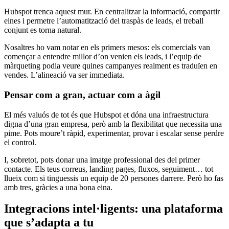
Hubspot trenca aquest mur. En centralitzar la informació, compartir
eines i permetre l’automatització del traspàs de leads, el treball
conjunt es torna natural.
Nosaltres ho vam notar en els primers mesos: els comercials van
començar a entendre millor d’on venien els leads, i l’equip de
màrqueting podia veure quines campanyes realment es traduïen en
vendes. L’alineació va ser immediata.
Pensar
com
a gran, actuar
com
a
àgil
El més valuós de tot és que Hubspot et dóna una infraestructura
digna d’una gran empresa, però amb la flexibilitat que necessita una
pime. Pots moure’t ràpid, experimentar, provar i escalar sense perdre
el control.
I, sobretot, pots donar una imatge professional des del primer
contacte. Els teus correus, landing pages, fluxos, seguiment… tot
llueix com si tinguessis un equip de 20 persones darrere. Però ho fas
amb tres, gràcies a una bona eina.
Integracions
intel·ligents
: una plataforma
que
s’adapta
a tu