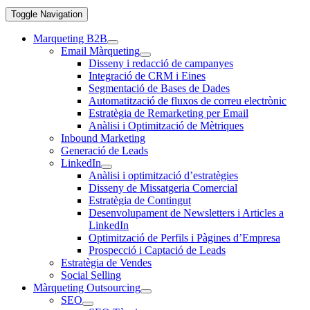
Toggle Navigation
Marqueting B2B
Email Màrqueting
Disseny i redacció de campanyes
Integració de CRM i Eines
Segmentació de Bases de Dades
Automatització de fluxos de correu electrònic
Estratègia de Remarketing per Email
Anàlisi i Optimització de Mètriques
Inbound Marketing
Generació de Leads
LinkedIn
Anàlisi i optimització d’estratègies
Disseny de Missatgeria Comercial
Estratègia de Contingut
Desenvolupament de Newsletters i Articles a
LinkedIn
Optimització de Perfils i Pàgines d’Empresa
Prospecció i Captació de Leads
Estratègia de Vendes
Social Selling
Màrqueting Outsourcing
SEO