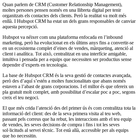
Quan parlem de CRM (Customer Relationship Management),
moltes persones pensen només en una llibreta digital per tenir
organitzats els contactes dels clients. Però la realitat va molt més
enllà. I Hubspot CRM ha estat un dels grans responsables de canviar
aquesta percepció.
Hubspot va néixer com una plataforma enfocada en l’inbound
marketing, però ha evolucionat en els últims anys fins a convertir-se
en un ecosistema complet d’eines de vendes, màrqueting, atenció al
client i analítica. Tot això, centralitzat en una interfície amigable,
intuïtiva i pensada per a equips que necessiten ser productius sense
dependre d’experts en tecnologia.
La base de Hubspot CRM és la seva gestió de contactes avançada,
però des d’aquí s’estén a moltes funcionalitats que abans només
estaven a l’abast de grans corporacions. I el millor és que ofereix un
pla gratuït molt complet, amb possibilitat d’escalar poc a poc, segons
creix el teu negoci.
El que més crida l’atenció des del primer ús és com centralitza tota la
informació del client: des de la seva primera visita al teu web,
passant pels correus que ha rebut, les interaccions amb el teu equip
de vendes, les seves decisions de compra i fins i tot les seves
sol·licituds al servei tècnic. Tot està allà, accessible per als equips
que ho necessitin.