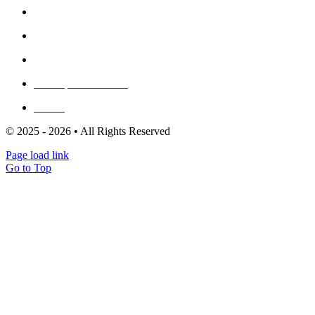
Política de privadesa
Política de cookies (UE)
Mapa del lloc
Escriu per a nosaltres
Clients
© 2025 - 2026 • All Rights Reserved
Page load link
Go to Top