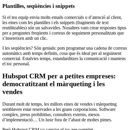
Plantilles,
seqüències
i
snippets
Si el teu equip envia molts emails comercials o d’atenció al client,
les eines com les plantilles i els snippets (fragments de text
reutilitzables) són un salvavides. Nosaltres vam crear respostes tipus
per a preguntes freqüents i correus de seguiment personalitzats que
s’insereixen amb un clic.
I les seqüències? Són genials: pots programar una cadena de correus
automàtics amb temps definits, cosa que és ideal per al seguiment
comercial. Estalvies temps, estandarditzes la comunicació i mantens
el toc personal.
Hubspot
CRM per a
petites
empreses
:
democratitzant
el
màrqueting
i les
vendes
Durant molt de temps, les millors eines de vendes i màrqueting
semblaven estar reservades a les grans corporacions. Software
complex, preus prohibitius, consultors externs, mesos
d’implementació… Un luxe fora de l’abast de moltes pimes.
Però Hubspot CRM va canviar el joc per complet.