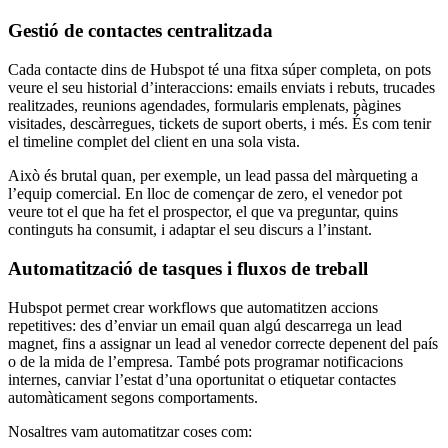
Gestió
de contactes
centralitzada
Cada contacte dins de Hubspot té una fitxa súper completa, on pots
veure el seu historial d’interaccions: emails enviats i rebuts, trucades
realitzades, reunions agendades, formularis emplenats, pàgines
visitades, descàrregues, tickets de suport oberts, i més. És com tenir
el timeline complet del client en una sola vista.
Això és brutal quan, per exemple, un lead passa del màrqueting a
l’equip comercial. En lloc de començar de zero, el venedor pot
veure tot el que ha fet el prospector, el que va preguntar, quins
continguts ha consumit, i adaptar el seu discurs a l’instant.
Automatització
de tasques i
fluxos
de
treball
Hubspot
permet
crear
workflows
que
automatitzen
accions
repetitives: des
d’enviar
un email
quan
algú
descarrega
un lead
magnet
,
fins
a
assignar
un lead al
venedor
correcte
depenent
del país
o
de la mida
de
l’empresa
. També
pots
programar
notificacions
internes,
canviar
l’estat
d’una
oportunitat
o etiquetar contactes
automàticament
segons
comportaments
.
Nosaltres
vam
automatitzar
coses
com
: