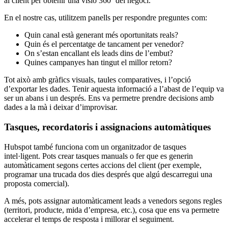
al client per obtenir una visió 360º del negoci.
En el nostre cas, utilitzem panells per respondre preguntes com:
Quin canal està generant més oportunitats reals?
Quin és el percentatge de tancament per venedor?
On s’estan encallant els leads dins de l’embut?
Quines campanyes han tingut el millor retorn?
Tot
això
amb
gràfics
visuals
,
taules
comparatives, i
l’opció
d’exportar
les dades.
Tenir
aquesta
informació
a
l’abast
de
l’equip
va
ser un
abans
i un
després
.
Ens
va
permetre
prendre
decisions
amb
dades a la
mà
i
deixar
d’improvisar
.
Tasques,
recordatoris
i
assignacions
automàtiques
Hubspot també funciona com un organitzador de tasques
intel·ligent. Pots crear tasques manuals o fer que es generin
automàticament segons certes accions del client (per exemple,
programar una trucada dos dies després que algú descarregui una
proposta comercial).
A més, pots assignar automàticament leads a venedors segons regles
(territori, producte, mida d’empresa, etc.), cosa que ens va permetre
accelerar el temps de resposta i millorar el seguiment.