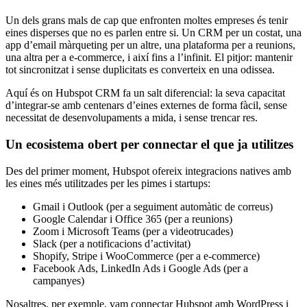
Un dels grans mals de cap que enfronten moltes empreses és tenir
eines disperses que no es parlen entre si. Un CRM per un costat, una
app d’email màrqueting per un altre, una plataforma per a reunions,
una altra per a e-commerce, i així fins a l’infinit. El pitjor: mantenir
tot sincronitzat i sense duplicitats es converteix en una odissea.
Aquí és on Hubspot CRM fa un salt diferencial: la seva capacitat
d’integrar-se amb centenars d’eines externes de forma fàcil, sense
necessitat de desenvolupaments a mida, i sense trencar res.
Un ecosistema
obert
per
connectar
el que ja
utilitzes
Des del primer
moment
,
Hubspot
ofereix
integracions
natives
amb
les
eines
més
utilitzades
per les
pimes
i startups:
Gmail i Outlook (per a seguiment automàtic de correus)
Google Calendar i Office 365 (per a reunions)
Zoom i Microsoft Teams (per a videotrucades)
Slack (per a notificacions d’activitat)
Shopify, Stripe i WooCommerce (per a e-commerce)
Facebook Ads, LinkedIn Ads i Google Ads (per a
campanyes)
Nosaltres, per exemple, vam connectar Hubspot amb WordPress i