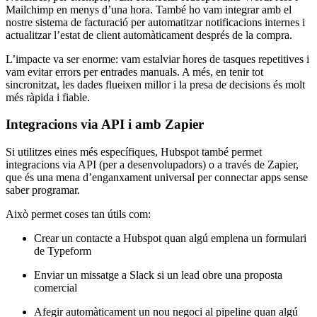
Mailchimp en menys d’una hora. També ho vam integrar amb el
nostre sistema de facturació per automatitzar notificacions internes i
actualitzar l’estat de client automàticament després de la compra.
L’impacte va ser enorme: vam estalviar hores de tasques repetitives i
vam evitar errors per entrades manuals. A més, en tenir tot
sincronitzat, les dades flueixen millor i la presa de decisions és molt
més ràpida i fiable.
Integracions
via
API i
amb
Zapier
Si utilitzes eines més específiques, Hubspot també permet
integracions via API (per a desenvolupadors) o a través de Zapier,
que és una mena d’enganxament universal per connectar apps sense
saber programar.
Això permet coses tan útils com:
Crear un contacte a Hubspot quan algú emplena un formulari
de Typeform
Enviar un missatge a Slack si un lead obre una proposta
comercial
Afegir automàticament un nou negoci al pipeline quan algú