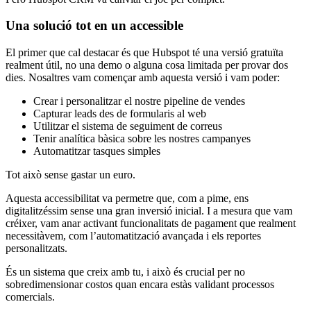
Una
solució
tot
en un
accessible
El primer que cal
destacar
és
que
Hubspot
té una
versió
gratuïta
realment
útil, no una demo o alguna cosa limitada per
provar
dos
dies
.
Nosaltres
vam
començar
amb
aquesta
versió
i
vam
poder:
Crear i personalitzar el nostre pipeline de vendes
Capturar leads des de formularis al web
Utilitzar el sistema de seguiment de correus
Tenir analítica bàsica sobre les nostres campanyes
Automatitzar tasques simples
Tot això sense gastar un euro.
Aquesta accessibilitat va permetre que, com a pime, ens
digitalitzéssim sense una gran inversió inicial. I a mesura que vam
créixer, vam anar activant funcionalitats de pagament que realment
necessitàvem, com l’automatització avançada i els reportes
personalitzats.
És un sistema que creix amb tu, i això és crucial per no
sobredimensionar costos quan encara estàs validant processos
comercials.