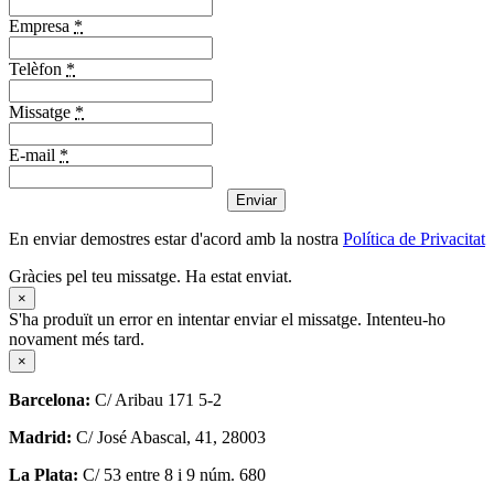
Empresa
*
Telèfon
*
Missatge
*
E-mail
*
Enviar
En enviar demostres estar d'acord amb la nostra
Política de Privacitat
Gràcies pel teu missatge. Ha estat enviat.
×
S'ha produït un error en intentar enviar el missatge. Intenteu-ho
novament més tard.
×
Barcelona:
C/ Aribau 171 5-2
Madrid:
C/ José Abascal, 41, 28003
La Plata:
C/ 53 entre 8 i 9 núm. 680