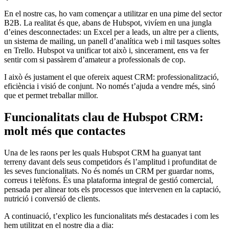
En el nostre cas, ho vam començar a utilitzar en una pime del sector
B2B. La realitat és que, abans de Hubspot, vivíem en una jungla
d’eines desconnectades: un Excel per a leads, un altre per a clients,
un sistema de mailing, un panell d’analítica web i mil tasques soltes
en Trello. Hubspot va unificar tot això i, sincerament, ens va fer
sentir com si passàrem d’amateur a professionals de cop.
I això és justament el que ofereix aquest CRM: professionalització,
eficiència i visió de conjunt. No només t’ajuda a vendre més, sinó
que et permet treballar millor.
Funcionalitats
clau
de
Hubspot
CRM:
molt
més
que contactes
Una de les raons per les quals Hubspot CRM ha guanyat tant
terreny davant dels seus competidors és l’amplitud i profunditat de
les seves funcionalitats. No és només un CRM per guardar noms,
correus i telèfons. És una plataforma integral de gestió comercial,
pensada per alinear tots els processos que intervenen en la captació,
nutrició i conversió de clients.
A continuació, t’explico les funcionalitats més destacades i com les
hem utilitzat en el nostre dia a dia: