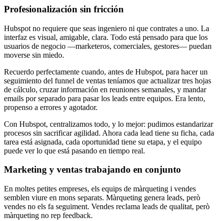
Profesionalización sin fricción
Hubspot no requiere que seas ingeniero ni que contrates a uno. La
interfaz es visual, amigable, clara. Todo está pensado para que los
usuarios de negocio —marketeros, comerciales, gestores— puedan
moverse sin miedo.
Recuerdo perfectamente cuando, antes de Hubspot, para hacer un
seguimiento del funnel de ventas teníamos que actualizar tres hojas
de cálculo, cruzar información en reuniones semanales, y mandar
emails por separado para pasar los leads entre equipos. Era lento,
propenso a errores y agotador.
Con Hubspot, centralizamos todo, y lo mejor: pudimos estandarizar
procesos sin sacrificar agilidad. Ahora cada lead tiene su ficha, cada
tarea está asignada, cada oportunidad tiene su etapa, y el equipo
puede ver lo que está pasando en tiempo real.
Marketing y ventas trabajando en conjunto
En moltes petites empreses, els equips de màrqueting i vendes
semblen viure en mons separats. Màrqueting genera leads, però
vendes no els fa seguiment. Vendes reclama leads de qualitat, però
màrqueting no rep feedback.