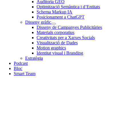
Auditoria GEO
Optimització Semàntica i d’Entitats
Schema Markup IA
Posicionament a ChatGPT
Disseny gràfic
Disseny de Campanyes Publicitàries
Materials corporatius
Creativitats per a Xarxes Socials
Visualització de Dades
Motion graphics
Identitat visual i Branding
Estratègia
Podcast
Bloc
Smart Team