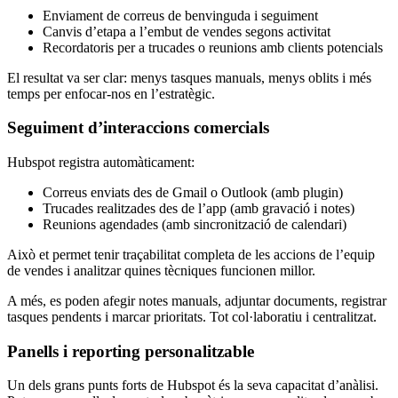
Enviament de correus de benvinguda i seguiment
Canvis d’etapa a l’embut de vendes segons activitat
Recordatoris per a trucades o reunions amb clients potencials
El
resultat
va
ser
clar
:
menys
tasques
manuals
,
menys
oblits
i
més
temps
per enfocar-nos en
l’estratègic
.
Seguiment
d’interaccions
comercials
Hubspot
registra
automàticament
:
Correus enviats des de Gmail o Outlook (amb plugin)
Trucades realitzades des de l’app (amb gravació i notes)
Reunions agendades (amb sincronització de calendari)
Això et permet tenir traçabilitat completa de les accions de l’equip
de vendes i analitzar quines tècniques funcionen millor.
A més, es poden afegir notes manuals, adjuntar documents, registrar
tasques pendents i marcar prioritats. Tot col·laboratiu i centralitzat.
Panells
i
reporting
personalitzable
Un dels grans punts forts de Hubspot és la seva capacitat d’anàlisi.