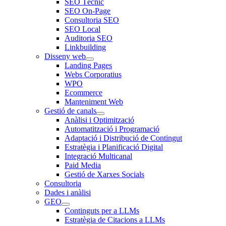
SEO Tècnic
SEO On-Page
Consultoria SEO
SEO Local
Auditoria SEO
Linkbuilding
Disseny web
Landing Pages
Webs Corporatius
WPO
Ecommerce
Manteniment Web
Gestió de canals
Anàlisi i Optimització
Automatització i Programació
Adaptació i Distribució de Contingut
Estratègia i Planificació Digital
Integració Multicanal
Paid Media
Gestió de Xarxes Socials
Consultoria
Dades i anàlisi
GEO
Continguts per a LLMs
Estratègia de Citacions a LLMs