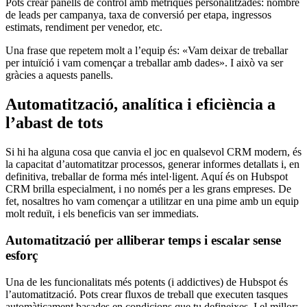
Pots crear panells de control amb mètriques personalitzades: nombre
de leads per campanya, taxa de conversió per etapa, ingressos
estimats, rendiment per venedor, etc.
Una frase que repetem molt a l’equip és: «Vam deixar de treballar
per intuïció i vam començar a treballar amb dades». I això va ser
gràcies a aquests panells.
Automatització
, analítica i
eficiència
a
l’abast
de
tots
Si hi
ha
alguna cosa que
canvia
el
joc
en
qualsevol
CRM
modern
,
és
la
capacitat
d’automatitzar
processos
, generar informes
detallats
i, en
definitiva,
treballar
de forma
més
intel·ligent
. Aquí
és
on
Hubspot
CRM brilla
especialment
, i no
només
per a les
grans
empreses
. De
fet
,
nosaltres
ho
vam
començar
a
utilitzar
en una
pime
amb
un
equip
molt
reduït
, i
els
beneficis
van
ser
immediats
.
Automatització
per
alliberar
temps
i escalar
sense
esforç
Una de les funcionalitats més potents (i addictives) de Hubspot és
l’automatització. Pots crear fluxos de treball que executen tasques
automàticament basades en condicions que tu defineixes. I el millor: