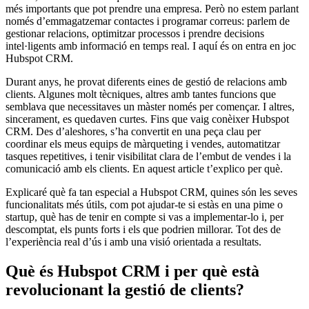
més importants que pot prendre una empresa. Però no estem parlant
només d’emmagatzemar contactes i programar correus: parlem de
gestionar relacions, optimitzar processos i prendre decisions
intel·ligents amb informació en temps real. I aquí és on entra en joc
Hubspot CRM.
Durant anys, he provat diferents eines de gestió de relacions amb
clients. Algunes molt tècniques, altres amb tantes funcions que
semblava que necessitaves un màster només per començar. I altres,
sincerament, es quedaven curtes. Fins que vaig conèixer Hubspot
CRM. Des d’aleshores, s’ha convertit en una peça clau per
coordinar els meus equips de màrqueting i vendes, automatitzar
tasques repetitives, i tenir visibilitat clara de l’embut de vendes i la
comunicació amb els clients. En aquest article t’explico per què.
Explicaré què fa tan especial a Hubspot CRM, quines són les seves
funcionalitats més útils, com pot ajudar-te si estàs en una pime o
startup, què has de tenir en compte si vas a implementar-lo i, per
descomptat, els punts forts i els que podrien millorar. Tot des de
l’experiència real d’ús i amb una visió orientada a resultats.
Què
és
Hubspot
CRM i per
què
està
revolucionant
la
gestió
de
clients
?