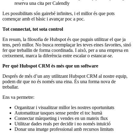
reserva una cita per Calendly
Les possibilitats són gairebé infinites, i el millor és que pots
començar amb el bàsic i avançar poc a poc.
Tot connectat, tot sota control
En resum, la filosofia de Hubspot és que puguis utilitzar el que ja
tens, però millor. No busca reemplaçar les teves eines favorites, sinó
fer que treballin de forma coordinada. I això, per a una empresa en
creixement, marca la diferència entre escalar o estancar-se.
Per què Hubspot CRM és més que un software
Després de més d’un any utilitzant Hubspot CRM al nostre equip,
podem dir que no és només una eina. És una forma nova de
treballar.
Ens va permetre:
Organitzar i visualitzar millor les nostres oportunitats
Automatitzar tasques sense perdre el toc humà
Connectar màrqueting i vendes en un mateix flux
Utilitzar dades reals per decidir i no només intuïció
Donar una imatge professional amb recursos limitats