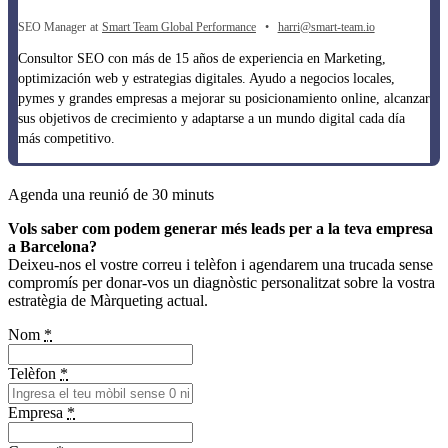
SEO Manager
at
Smart Team Global Performance
•
harri@smart-team.io
Consultor SEO con más de 15 años de experiencia en Marketing,
optimización web y estrategias digitales. Ayudo a negocios locales,
pymes y grandes empresas a mejorar su posicionamiento online, alcanzar
sus objetivos de crecimiento y adaptarse a un mundo digital cada día
más competitivo.
Agenda una reunió de 30 minuts
Vols saber com podem generar més leads per a la teva empresa
a Barcelona?
Deixeu-nos el vostre correu i telèfon i agendarem una trucada sense
compromís per donar-vos un diagnòstic personalitzat sobre la vostra
estratègia de Màrqueting actual.
Nom
*
Telèfon
*
Empresa
*